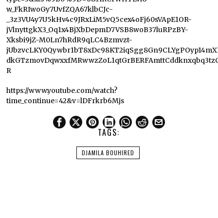
w_FkRIwoGy7UvfZQA67klbCJc-
_3z3VU4y7U5kHv4c9JRxLiM5vQ5cex4oFj60sVApE1OR-
jVlnyttgkX3_Oq1x4BjXbDepmD7VSB8woB37luRPzBY-
Xksbi9jZ-M0Ln7hRdR9qLC4Bzmvzt-
jUbzvcLKY0Qywbr1bT8xDc98KT2iqSgg8Gn9CLYgPOyp14mXR
dkGTzmovDqwxxfMRwwzZoL1qtGrBERFAmttCddknxqbq3tzC
R
https://www.youtube.com/watch?
time_continue=42&v=lDFrkrb6Mjs
TAGS:
DJAMILA BOUHIRED