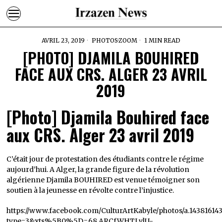
AVRIL 23, 2019
PHOTOS
·
ZOOM
1 MIN READ
[PHOTO] DJAMILA BOUHIRED
FACE AUX CRS. ALGER 23 AVRIL
2019
[Photo] Djamila Bouhired face
aux CRS. Alger 23 avril 2019
C’était jour de protestation des étudiants contre le régime
aujourd’hui. A Alger, la grande figure de la révolution
algérienne Djamila BOUHIRED est venue témoigner son
soutien à la jeunesse en révolte contre l’injustice.
https://www.facebook.com/CulturArtKabyle/photos/a.1438161
type=3&xts%5B0%5D=68.ARCfWHTLvlU-