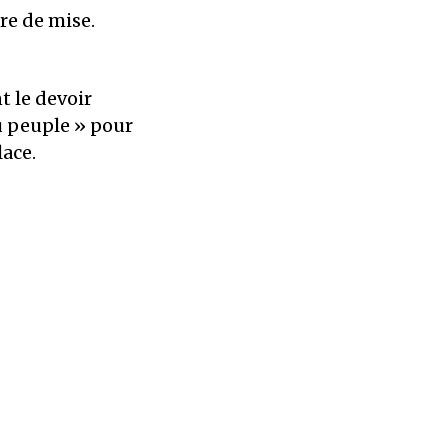
tre de mise.
t le devoir
du peuple » pour
lace.