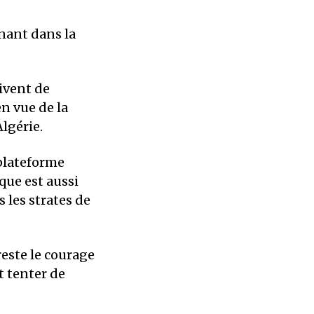
enant dans la
oivent de
n vue de la
lgérie.
plateforme
que est aussi
 les strates de
 reste le courage
t tenter de