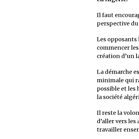
Il faut encoura
perspective d
Les opposants l
commencer les 
création d’un 
La démarche es
minimale qui ra
possible et les
la société algé
Il reste la volo
d’aller vers le
travailler ens