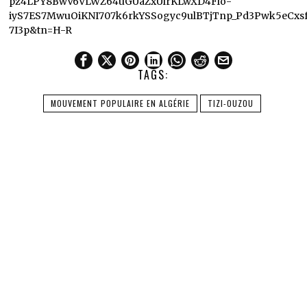
pz4LPY8BwV6VLWZ64uGUaZxUlrKLwXD4Flo-
iyS7ES7MwuOiKNI707k6rkYSSogyc9ulBTjTnp_Pd3Pwk5eCxsf
7I3p&tn=H-R
TAGS:
MOUVEMENT POPULAIRE EN ALGÉRIE
TIZI-OUZOU