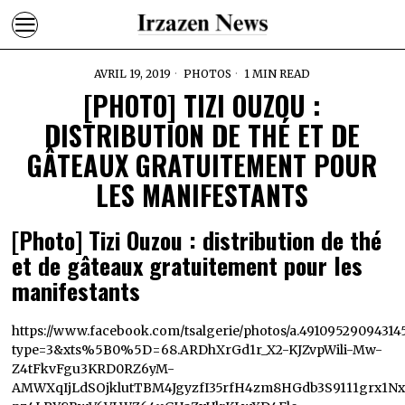
AVRIL 19, 2019
PHOTOS
1 MIN READ
[PHOTO] TIZI OUZOU :
DISTRIBUTION DE THÉ ET DE
GÂTEAUX GRATUITEMENT POUR
LES MANIFESTANTS
[Photo] Tizi Ouzou : distribution de thé
et de gâteaux gratuitement pour les
manifestants
https://www.facebook.com/tsalgerie/photos/a.4910952909431
type=3&xts%5B0%5D=68.ARDhXrGd1r_X2-KJZvpWili-Mw-
Z4tFkvFgu3KRD0RZ6yM-
AMWXqIjLdSOjklutTBM4JgyzfI35rfH4zm8HGdb3S9111grx1N