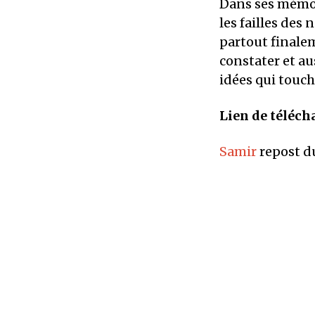
Dans ses mémoi
les failles des 
partout finaleme
constater et au
idées qui touche
Lien de téléch
Samir
repost du