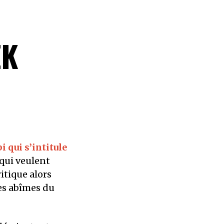
EK
 qui s’intitule
 qui veulent
ritique alors
es abîmes du