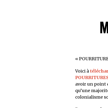
M
« POURRITURES
Voici à
télécha
POURRITURE
avoir un point d
qu’une majorit
colonialisme so