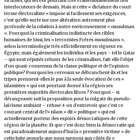
victimes, qui seront pourtant très vraisemblablement nos
interlocuteurs de demain. Mais si cette « dictature du court
terme électoraliste » impose si facilement ses exigences,
c’est qu’elle surfe sur une altération autrement plus
profonde de la relation à notre environnement « musulman
». Pourquoi la criminalisation indistincte des cibles
humaines de Sissi, les « terroristes Frères musulmans »,
selon la terminologie très officiellement en vigueur en
Égypte, mais également les individus et les pays – tel le Qatar
– qui sont réputés refuser de les criminaliser, fait-elle l’objet
d’un quasi-consensus de la classe politique et de l’opinion
publique? Pourquoi les cerveaux se débranchent-ils et les
tripes prennent-elles le pas à la seule évocation de ces «
islamistes » qui ont pourtant donné à la région ses
premières majorités électorales libres ? Pourquoi – si
dérangeante soit la proposition pour la vulgate du pseudo-
laïcisme ambiant – refuse-t-on d’entrevoir que c’est ce
courant central de l’« islam » dit « politique » qui est
actuellement porteur des espoirs démocratiques de cette
région de la planète. Et que c’est donc bien la démocratie qui
est paradoxalement aujourd’hui la « première victime » de
cette lutte aveugle que nous menons aux côtés de «