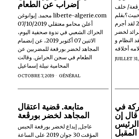
إضراب عن الطعام
رڨعة/ خلف
خبيث؟بقلم
محمد. إيوانوغن liberte-algerie.com
فضيل بوماله 31 07 2019 لقد أجرم
07/10/2019 أعلن محامو معتقلي
رائد لخضر
الحراك الشعبي في ندوة صحفية اليوم،
د النظام و
الاثنين 07 أكتوبر 2019، عن إنضمام
امه أخلاقه
المجاهد لخضر بورقعة للمضربين عن
الطعام في سجن الحراش. وقالت
JUILLET 31,
المحامية نبيلة إسماعيل
OCTOBRE 7, 2019
GÉNÉRAL
ركة في
متابعة. قضية اعتقال
قال إن
المجاهد لخضر بورڨعة
الرئيس
عاجل, إيداع لخضر بورقعة الحبس
المقبل
المؤقت 30 جوان 2019 على الساعة