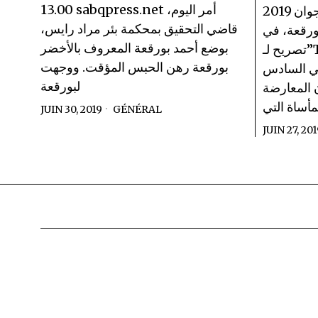
13.00 sabqpress.net أمر اليوم،
رابح رافعي 27 جوان 2019 – TSA
قاضي التحقيق بمحكمة بئر مراد رايس،
رقعة، في
بوضع أحمد بورقعة المعروف بالأخضر
تصريح لـ”TSA عربي” أنه لن يشارك في
بورقعة رهن الحبس المؤقت. ووجهت
في السادس
لبورقعة
ن المعارضة
أساة التي
JUIN 30, 2019
GÉNÉRAL
JUIN 27, 201