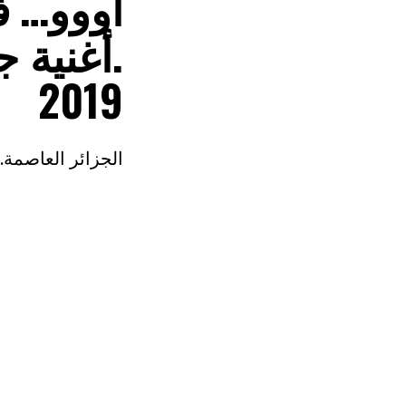
أووو… ✌️
2019
الجزائر العاصمة. مسيرة سلمية 2