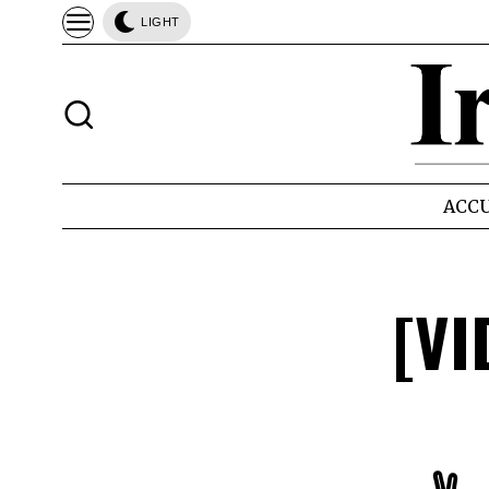
LIGHT
ACCU
[VIDÉO] وا