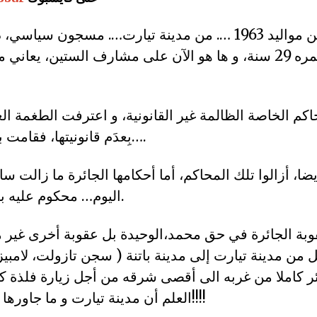
عبدلي محمد من مواليد 1963 …. من مدينة تيارت…. مسجون 
1992 اي كان عمره 29 سنة، و ها هو الآن على مشارف الستين، ي
م الخاصة الظالمة غير القانونية، و اعترفت الطغمة العس
بِعدَم قانونيتها، فقامت بحل تلك المحاكم….
ضا، أزالوا تلك المحاكم، أما أحكامها الجائرة ما زالت س
اليوم… محكوم عليه بالإعدام ( المؤبد).
بة الجائرة في حق محمد،الوحيدة بل عقوبة أخرى غير مع
من مدينة تيارت إلى مدينة باتنة ( سجن تازولت، لامبي
 كاملا من غربه الى أقصى شرقه من أجل زيارة فلذة كب
العلم أن مدينة تيارت و ما جاورها يوجد فيها سجون!!!!