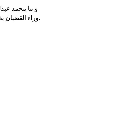
وراء القضبان بغير جُرم اقترفوه، سوى توجههم السياسي الذي لم ترضه الطغمة الإنقلابية.