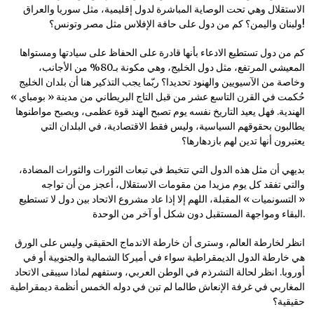
الاستقلال وهي تحت الوصاية المباشرة لدول إقليمية، مثل سوريا والعراق
ولبنان واليمن؟ كم من دول على حافة الإفلاس مثل مصر وتونس؟!
كم من دول تستطيع الادعاء بأنها قادرة على الحفاظ على سيادتها ومستواها
المعيشي المرتفع، مثل دول الخليج، وهي مكونة بـ80% من الأجانب،
وخاصة من الآسيويين والهنود تحديدا؟ ربّما يجب التذكير هنا أن بلدان الخليج
حُكمت في القرن التاسع عشر من قبل التاج البريطاني من مدينة « بومباي »
الهندية. فهل يعيد التاريخ نفسه يوم تصبح الهند قوة عظمى، ويصبح مواطنوها
يطالبون بحقوقهم السياسية، وليس فقط الاقتصادية، في البلدان التي
يعتبرون أنها تدين لهم بازدهارها؟
بديهي أن مثل هذه الدول التي تتخبط في تبعات الثورات والثورات المضادة،
والتي تفقد كل يوم مزيدا من مقومات الاستقلال، أعجز من أن تواجه
« التسونميات » المقبلة، اللهم إلا إذا عاد مشروع الاتحاد بين دول لا تستطيع
البقاء ومواجهة المستقبل دون شكل أو آخر من الوحدة.
انظر لخارطة العالم، وسترى أن خارطة الاندماج الحقيقي وليس على الورق
هي خارطة الدول الديمقراطية سواء في أميركا الشمالية والجنوبية أو في
أوروبا. انظر لحالة التشرذم في الوطن العربي، وستفهم لماذا سيبقى الاتحاد
المغاربي في غرفة الإنعاش طالما لم تبن في دوله الخمس أنظمة ديمقراطية
حقيقية؟