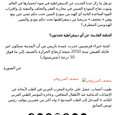
ثم هل ما زال جديا الحديث عن الديمقراطية في ضوء انحسارها في العالم
وثبوت نجاح النموذج الصيني في محاربة الفقر والتخلف والتبعية بل واقتراب
القوة الصاعدة الثانية أي الهند من نموذج الصين تحت حكم تشي جين بينغ
وهي « تتخفف » تدريجيا من ديمقراطيتها تحت حكم مودي واليمين
الهندوسي المتطرف؟
الحلقة القادمة: عن أي ديمقراطية تتحدثون؟
لجنة خبراء فرنسيين حذرت عمدة باريس من أن المدينة ستكون غير
قابلة للعيش سنة 2050 نتيجة ارتفاع الحرارة بالصيف إلى ما فوق
50 درجة (شترستوك)
عن الصورة
منصف المرزوقي
طبيب أعصاب، حصل على جائزة المغرب العربي في الطب لأبحاثه عن
الإصابات الدماغية عند الأطفال المعاقين، وجائزة المؤتمر الطبي العربي
لكتابه. « المدخل إلى الطب المندمج » وله اكثر من عشرين مؤلف. رئيس
تونس السابق