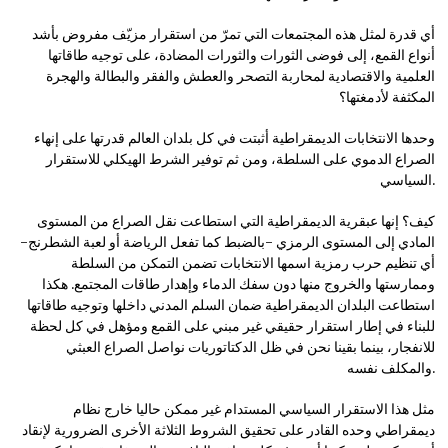
أي قدرة لمثل هذه المجتمعات التي تمرّ من استقرار مزيّف مفروض بأشد
أنواع القمع، إلى فوضى الثورات والثورات المضادة، على توجيه طاقاتها
العلمية والاقتصادية لمحاربة التصحر والعطش والفقر والبطالة والهجرة
المكثفة لأدمغتها؟
وحدها الانتخابات الديمقراطية أثبتت في كل بلدان العالم قدرتها على إنهاء
الصراع الدموي على السلطة، ومن ثم توفير الشرط الهيكلي للاستقرار
السياسي.
كيف؟ إنها عبقرية الديمقراطية التي استطاعت نقل الصراع من المستوى
المادي إلى المستوى الرمزي -بالضبط كما تفعل الرياضة أو لعبة الشطرنج-
أي تنظيم حرب رمزية اسمها الانتخابات تضمن التمكن من السلطة
وممارستها والخروج منها دون سفك الدماء وإهدار طاقات المجتمع. هكذا
استطاعت البلدان الديمقراطية ضمان السلم المدني داخلها وتوجيه طاقاتها
للبناء في إطار استقرار حقيقي غير مبني على القمع ومؤهل في كل لحظة
للانفجار، بينما بقينا نحن في ظل الدكتاتوريات نواصل الصراع العبثي
والمكلف نفسه.
مثل هذا الاستقرار السياسي المستدام غير ممكن حاليا خارج نظام
ديمقراطي وحده القادر على تحقيق الشروط الثلاثة الأخرى الضرورية لإنقاد