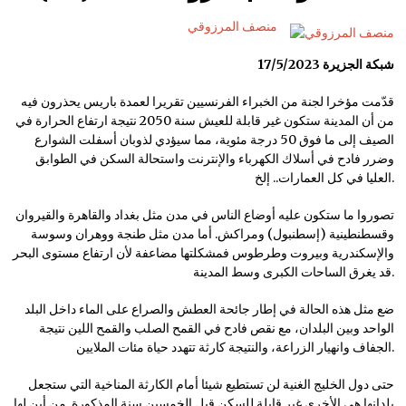
منصف المرزوقي
17/5/2023 شبكة الجزيرة
قدّمت مؤخرا لجنة من الخبراء الفرنسيين تقريرا لعمدة باريس يحذرون فيه
من أن المدينة ستكون غير قابلة للعيش سنة 2050 نتيجة ارتفاع الحرارة في
الصيف إلى ما فوق 50 درجة مئوية، مما سيؤدي لذوبان أسفلت الشوارع
وضرر فادح في أسلاك الكهرباء والإنترنت واستحالة السكن في الطوابق
العليا في كل العمارات.. إلخ.
تصوروا ما ستكون عليه أوضاع الناس في مدن مثل بغداد والقاهرة والقيروان
وقسطنطينية (إسطنبول) ومراكش. أما مدن مثل طنجة ووهران وسوسة
والإسكندرية وبيروت وطرطوس فمشكلتها مضاعفة لأن ارتفاع مستوى البحر
قد يغرق الساحات الكبرى وسط المدينة.
ضع مثل هذه الحالة في إطار جائحة العطش والصراع على الماء داخل البلد
الواحد وبين البلدان، مع نقص فادح في القمح الصلب والقمح اللين نتيجة
الجفاف وانهيار الزراعة، والنتيجة كارثة تتهدد حياة مئات الملايين.
حتى دول الخليج الغنية لن تستطيع شيئا أمام الكارثة المناخية التي ستجعل
بلدانها هي الأخرى غير قابلة للسكن قبل الخمسين سنة المذكورة. من أين لها