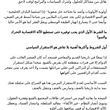
هائل من مشاكل للحلول. ولنترك السياسات والبرامج لوقت لاحق.
أولوية الأولويات وأشد ما تحتاجه جل شعوبنا -إذا استثنينا البلدان الخليجية-
هو النمو الاقتصادي لكي يجد عشرات الملايين من شباننا أبسط فرص العيش،
وأيضا حتى لا يتسارع انهيار الطبقة الوسطى ويعمّ الفقر كما هو الأمر حاليا.
ما الشرط الأول الذي يجب توفيره حتى تستطيع الآلة الاقتصادية التحرك
والنمو؟
أول الشروط وأكثرها أهمية بلا نقاش هو الاستقرار السياسي
إذا تمعنّا في تاريخنا القديم والمعاصر فسنجد أنه كان العنصر الغائب على
الدوام إلا في فترات متقطعة كان يفرض بالقمع، متخذا شكل استقرار
المستنقعات أو البراكين التي تغلي مراجلها بصمت ولا أحد يعرف متى تنفجر
تحت أقدام الراقصين على أفواهها.
السبب الأساسي لعدم الاستقرار المزمن هذا هو الصراع على سلطة تفتك
منذ بداية تاريخنا بالعنف وتمارس بالعنف وتنتقل بالعنف.
النتيجة ما نعانيه اليوم من استنزاف طاقات المجتمع بالقمع وهجرة العقول،
وتبوئ أنصار النظام -غير الأكفاء- مقاليد السلطة، وانتشار الفساد، وتعطل
الآلة الاقتصادية أو قصر منافعها على أقلية.