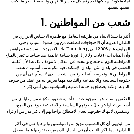
أمة منكوبة لم ينكبها أحد رغم كل معاذير التافهين والضعفاء بقدر ما نكبت
نفسها بنفسها.
1. شعب من المواطنين
أكثر ما يشدّ الانتباه في طريقة التعامل مع ظاهرة الاحتباس الحراري في
البلدان الغربية أن الاحتجاجات انطلقت من بين صفوف شباب وحتى
مراهقين (نموذجا السويدية Greta Thun berg المولودة عام 2003 التي
قادت ولا تزال ثورة شبابية عالمية ضد سياسات تضر بالمناخ)، وأن المبادرات
المواطنية اليوم للاحتجاج والبحث عن البدائل لا تتوقف. كل هذا لأن أغلبية
الشعب في بلدان مثل البلدان الإسكندنافية مكونة مما أسميه « شعب
المواطنين »، وتعريفه بأنه الجزء من الشعب الذي لا يسلّم في أي من
حقوقه السياسية والاجتماعية والثقافية مهما تعرض له من عنف من طرف
الدولة، ولكنه يضطلع بواجباته المدنية والسياسية دون أدنى إكراه.
العكس بالضبط هو الموجود عندنا. فأغلبية شعوبنا مكوّنة من رعايا أي من
أشخاص تخلوا عن جلّ حقوقهم السياسية والاجتماعية خوفا من القمع،
وينتقمون لانتهاك حقوقهم بعدم الاضطلاع بواجباتهم إلا بأكبر قدر من الإكراه.
من البديهي أن كل الشعوب مزيج من المواطنين والرعايا حتى في أكثر
البلدان تقدما. لكن الثابت أن في البلدان الديمقراطية توجها عاما، بفضل