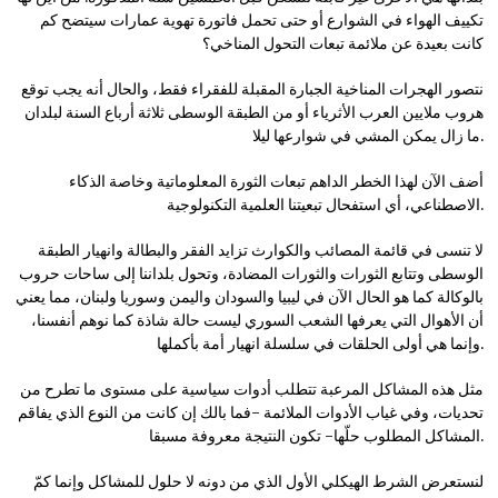
تكييف الهواء في الشوارع أو حتى تحمل فاتورة تهوية عمارات سيتضح كم
كانت بعيدة عن ملائمة تبعات التحول المناخي؟
نتصور الهجرات المناخية الجبارة المقبلة للفقراء فقط، والحال أنه يجب توقع
هروب ملايين العرب الأثرياء أو من الطبقة الوسطى ثلاثة أرباع السنة لبلدان
ما زال يمكن المشي في شوارعها ليلا.
أضف الآن لهذا الخطر الداهم تبعات الثورة المعلوماتية وخاصة الذكاء
الاصطناعي، أي استفحال تبعيتنا العلمية التكنولوجية.
لا تنسى في قائمة المصائب والكوارث تزايد الفقر والبطالة وانهيار الطبقة
الوسطى وتتابع الثورات والثورات المضادة، وتحول بلداننا إلى ساحات حروب
بالوكالة كما هو الحال الآن في ليبيا والسودان واليمن وسوريا ولبنان، مما يعني
أن الأهوال التي يعرفها الشعب السوري ليست حالة شاذة كما نوهم أنفسنا،
وإنما هي أولى الحلقات في سلسلة انهيار أمة بأكملها.
مثل هذه المشاكل المرعبة تتطلب أدوات سياسية على مستوى ما تطرح من
تحديات، وفي غياب الأدوات الملائمة -فما بالك إن كانت من النوع الذي يفاقم
المشاكل المطلوب حلّها- تكون النتيجة معروفة مسبقا.
لنستعرض الشرط الهيكلي الأول الذي من دونه لا حلول للمشاكل وإنما كمّ