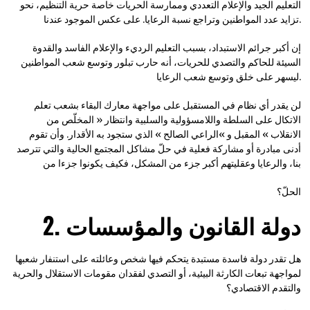
التعليم الجيد والإعلام التعددي وممارسة الحريات خاصة حرية التنظيم، نحو
تزايد عدد المواطنين وتراجع نسبة الرعايا. على عكس الموجود عندنا.
إن أكبر جرائم الاستبداد، بسبب التعليم الرديء والإعلام الفاسد والقدوة
السيئة للحاكم والتصدي للحريات، أنه حارب تبلور وتوسع شعب المواطنين
ليسهر على خلق وتوسع شعب الرعايا.
لن يقدر أي نظام في المستقبل على مواجهة معارك البقاء بشعب تعلم
الاتكال على السلطة واللامسؤولية والسلبية وانتظار « المخلّص من
الانقلاب » المقبل و »الراعي الصالح » الذي ستجود به الأقدار. وأن تقوم
أدنى مبادرة أو مشاركة فعلية في حلّ مشاكل المجتمع الحالية والتي تترصد
بنا، والرعايا وعقليتهم أكبر جزء من المشكل، فكيف يكونوا جزءا من
الحلّ؟
2. دولة القانون والمؤسسات
هل تقدر دولة فاسدة مستبدة يتحكم فيها شخص وعائلته على استنفار شعبها
لمواجهة تبعات الكارثة البيئية، أو التصدي لفقدان مقومات الاستقلال والحرية
والتقدم الاقتصادي؟