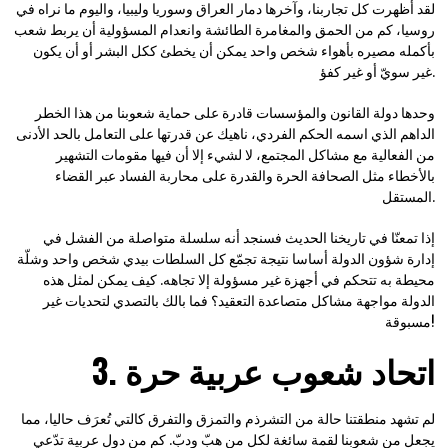
لقد أظهرت كل تجاربنا، وآخرها دمار العراق وسوريا وليبيا، واليوم ما نراه في
روسيا، كم من الحمق والمغامرة الطائشة وانعدام المسؤولية أن يربط شعب
بأكمله مصيره بأهواء شخص واحد يمكن أن يخطئ ككل البشر أو أن يكون
غير سويّ أو غير كفؤ.
وحدها دولة القانون والمؤسسات قادرة على حماية شعوبنا من هذا الخطر
الداهم الذي اسمه الحكم الفردي، ناهيك عن قدرتها على التعامل بالحد الأدنى
من الفعالية مع مشاكل المجتمع، لا لشيء إلا أن فيها مقومات التشهير
بالأخطاء مثل الصحافة الحرة والقدرة على محاربة الفساد عبر القضاء
المستقل.
إذا تمعنّا في تاريخنا الحديث فسنجد أنه سلسلة متواصلة من الفشل في
إدارة شؤون الدولة أساسا نتيجة تجمّع كل السلطات بيدي شخص واحد وشلّة
محيطة به تتحكم في أجهزة غير مسؤولة إلا تجاهه. كيف يمكن لمثل هذه
الدولة مواجهة مشاكل متصاعدة التعقيد؟ فما بالك بالتصدي لتحديات غير
مسبوقة!
3. اتحاد شعوب عربية حرة
لم تشهد منطقتنا حالة من التشرذم والتمزق والتفرق كالتي تُعرَف حاليا، مما
يجعل من شعوبنا لقمة سائغة لكل من هبّ ودبّ. كم من دول عربية تدّعي