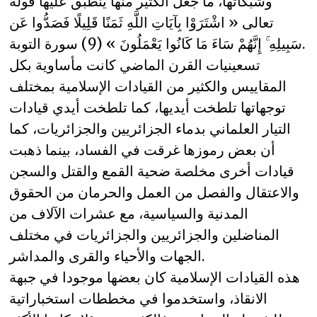
وشبكاتها، ما جعل الكثير منها ينطبق عليها قوله
تعالى « اشْتَرَوْا بِآيَاتِ اللَّهِ ثَمَنًا قَلِيلًا فَصَدُّوا عَن
سَبِيلِهِ ۚ إِنَّهُمْ سَاءَ مَا كَانُوا يَعْمَلُونَ » (9) سورة التوبة.
تسعينيات القرن الماضي كانت مأساوية بكل
المقاييس والكثير من القيادات الإسلامية بمختلف
توجهاتها تلطخت أيديها، كما تلطخت أيدي قيادات
التيار العلماني بدماء الجزائريين والجزائريات، كما
أن بعض رموزها غرقت في الفساد، بينما ذهبت
قيادات أخرى مخلصة ضحية القمع والقتل والسجن
والاعتقال والفصل من العمل والحرمان من الحقوق
المدنية والسياسية، مع عشرات الآلاف من
المناضلين والجزائريين والجزائريات في مختلف
الجهات والأحياء والقرى والمداشر.
هذه القيادات الإسلامية كان بعضها موجودا في جبهة
الانقاذ، واستخدموا في مخططات استخباراتية