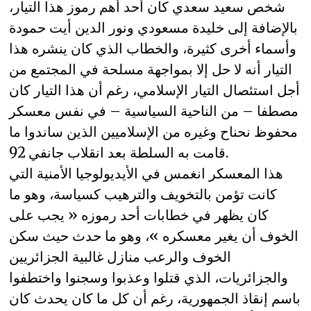
شخص سعيد سعدي كان أحد أهم رموز هذا التيار،
بالإضافة إلى خليدة مسعودي ونور الدين أيت حمودة
وأسماء أخرى كثيرة، والخطاب الذي كان ينشره هذا
التيار أنه لا حل إلا بمواجهة مسلحة في المجتمع من
أجل استئصال التيار الإسلامي، رغم أن هذا التيار كان
مصطفا – من الناحية السياسية – في نفس معسكر
محفوظ نحناح وغيره من الإسلاميين الذين ساندوا ما
قامت به السلطة بعد انقلاب جانفي 92.
هذا المعسكر انغمس في الأيديولوجيا الأمنية التي
كانت تؤمن بالتخويف والترهيب كسياسة، وهو ما
كان يظهر في خطابات أحد رموزه « يجب على
الخوف أن يغير معسكره »، وهو ما حدث حيث سكن
الخوف والرعب منازل غالبية الجزائريين
والجزائريات، الذي قتلوا وعذبوا وسجنوا واختطفوا
باسم إنقاذ الجمهورية، رغم أن كل ما كان يحدث كان