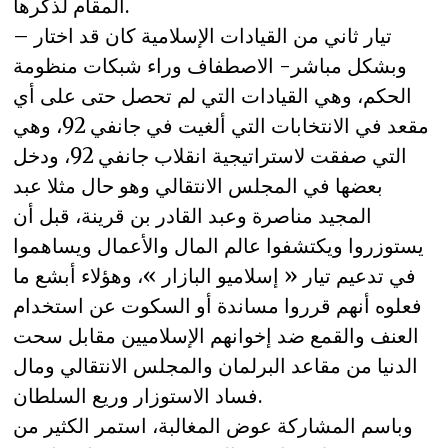
المقام لذكرها.
تيار ثاني من القيادات الإسلامية كان قد اختار –
وبشكل مباشر- الاصطفاف وراء شبكات منظومة
الحكم، وهي القيادات التي لم تحصل حتى على أي
مقعد في الانتخابات التي ألغيت في جانفي 92، وهي
التي صفقت لاستراتيجية انقلاب جانفي 92، ودخل
بعضها في المجلس الانتقالي وهو حال مثلا عبد
المجيد مناصرة وعبد القادر بن قرينة، قبل أن
يستوزروا ويكتشفوا عالم المال والأعمال ويساهموا
في تدعيم تيار « إسلاميو البازار »، وهؤلاء أبشع ما
فعلوه أنهم قرروا مساندة أو السكوت عن استخدام
العنف والقمع ضد إخوانهم الإسلاميين مقابل سحت
الدنيا من مقاعد البرلمان والمجلس الانتقالي ومال
فساد الاستوزار وريع السلطان.
وباسم المشاركة عوض المغالبة، استمر الكثير من