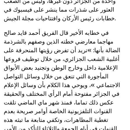
واحدة من الجزائر دون غيرها، وليس من الصعب
العثور على شذرات مما ينشر على فيسبوك في
خطابات رئيس الأركان وافتتاحيات مجلة الجيش.
في خطابه الأخير قال الفريق أحمد قايد صالح
مهاجما معارضي خطته الذين وصفهم بالشرذمة
الضالة بأنها: »تريد أن تفرض رؤيتها المنحرفة على
أغلبية الشعب الجزائري، من خلال توظيف فروعها
الإعلامية داخل وخارج الوطن وتجنيد بعض الأبواق
المأجورة التي تنعق من خلال وسائل التواصل
الاجتماعي »، ويوحي هذا الكلام بأن وسائل الإعلام
في الجزائر مفتوحة أمام الرأي المختلف والحقيقة
عكس ذلك تماما، فمنذ شهر ماي الماضي تلقت
القنوات التلفزيونية الخاصة أوامر صريحة بعدم
تغطية المظاهرات، وتكفي متابعة ما تبثه هذه
القنوات في أيام الجمعة والثلاثاء للتأكد من الأمر،