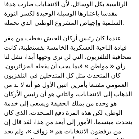
الرئاسية بكل الوسائل، لأن الانتخابات صارت هدفا
مقدسا باعتبارها الوسيلة الوحيدة لكسر الثورة
السلمية وإجهاض المشروع الوطني الذي تحمله.
عندما كان رئيس أركان الجيش يخطب من مقر
قيادة الناحية العسكرية الخامسة بقسنطينة، كانت
صحافية التلفزيون، التي لن نرى وجهها أبدا، تنقل لنا
رأي « مواطن » فيما يجب أن يفعله الجزائريون،
كان المتحدث مثل كل المتدخلين في التلفزيون
العمومي مقتنعا بأمرين اثنين الأول هو أنه لا بد من
الذهاب إلى الانتخابات، والثاني هو أن رئيس الأركان
هو وحده من يملك الحقيقة ويسعى إلى خدمة
الوطن، لكن هذه المرة دفع المتحدث، الذي كان
يتحدث مبتسما، الأمور إلى أبعد من هذا، لقد قال إن
من يرفضون الانتخابات هم « زواف »، ولم يجد