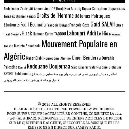
Béjaïa
Bordj Bou Arreridj
Corruption
Disparitions
Abdelkader Zoukh
Ait-Ahmed
Amir DZ
Droits de l'Homme
Détenus Politiques
Djamel Zenati
forcées
Gaid SALAH
Fodil Boumala
Etudiants
gaza
François Gèze
François Burgat
Lahouari Addi
Hirak
Le Hic
Humour
Karim TABBOU
Habib Souaidia
Mohamed
Mouvement Populaire en
Mostefa Bouchachi
Tadjadit
Algérie
Omar Benderra
Ouyahia
Nacer Djabi
Noureddine Ahmine
Redouane Boujemaa
Palestine
Said Djaafer
Salah-Eddine Sidhoum
Ramzi
SPORT
Tebboune
غزة
الطاهر جحيش
الهواري عدي
تونس
رضوان بوجمعة
سليم بن خدة
فضيل بومالة
قدور شويشة
منصف المرزوقي
©
2026
ALL RIGHTS RESERVED.
DESIGNED BY
THE FOX THEME
. POWERED BY WORDPRESS.
شبكة
POUR SUIVRE TOUTE L'ACTUALITÉ EN CONTINU, CONSULTEZ LA
, RETROUVEZ LES DERNIERS ARTICLES DE PRESSE
الاحرار (AL AHRAR)
SUR
LE QUOTIDIEN D'ALGÉRIE
, OU ÉCOUTEZ LA MUSIQUE ET LES
ÉMISSIONS EN DIRECT SUR
SAMIFY RADIO
.