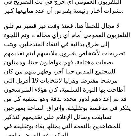
التلفزيون العمومي أي حرج في بث التصريح في
نشرات أخبار رئيسة يفترض أن عدد متابيعها كبير.
لا مجال للخطأ هنا، فمنذ وقت غير قصير تم غلق
التلفزيون العمومي أمام أي رأي مخالف، وتم اللجوء
إلى طرق بدائية في انتقاء المتدخلين، وبثت
تصريحات لأشخاص يغيرون ملابسهم ليتم تقديمهم
بصفات مختلفة، فهم مواطنون حينا، وممثلون
للمجتمع المدني حينا آخر، وظهر منهم من كان
مرشحا مفترضا وهزليا لانتخابات 19 أفريل التي
أطاحت بها الثورة السلمية، كان هؤلاء المترشحون
قد تم إعدادهم لدور محدد بدقة وهو تسفيه كل من
يفكر في منافسة بوتفليقة، وإغراق الساحة بمهرجين
تسابقت وسائل الإعلام على تقديمهم كتذكير
للمشاهدين بالنعمة التي يمثلها بقاء بوتفليقة في
الحكم رغم المرض والعجز.