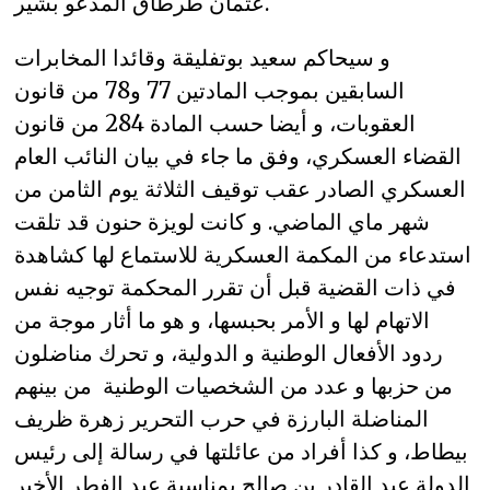
عثمان طرطاق المدعو بشير.
و سيحاكم سعيد بوتفليقة وقائدا المخابرات
السابقين بموجب المادتين 77 و78 من قانون
العقوبات، و أيضا حسب المادة 284 من قانون
القضاء العسكري، وفق ما جاء في بيان النائب العام
العسكري الصادر عقب توقيف الثلاثة يوم الثامن من
شهر ماي الماضي. و كانت لويزة حنون قد تلقت
استدعاء من المكمة العسكرية للاستماع لها كشاهدة
في ذات القضية قبل أن تقرر المحكمة توجيه نفس
الاتهام لها و الأمر بحبسها، و هو ما أثار موجة من
ردود الأفعال الوطنية و الدولية، و تحرك مناضلون
من حزبها و عدد من الشخصيات الوطنية من بينهم
المناضلة البارزة في حرب التحرير زهرة ظريف
بيطاط، و كذا أفراد من عائلتها في رسالة إلى رئيس
الدولة عبد القادر بن صالح بمناسبة عيد الفطر الأخير