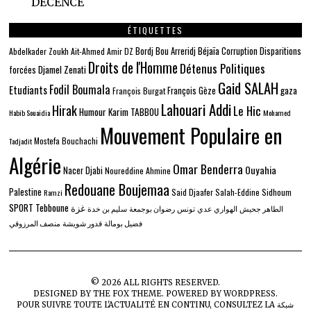
DÉCENCE
ÉTIQUETTES
Béjaïa
Bordj Bou Arreridj
Corruption
Disparitions
Abdelkader Zoukh
Ait-Ahmed
Amir DZ
Droits de l'Homme
Détenus Politiques
Djamel Zenati
forcées
Gaid SALAH
Fodil Boumala
Etudiants
gaza
François Gèze
François Burgat
Lahouari Addi
Hirak
Le Hic
Humour
Karim TABBOU
Habib Souaidia
Mohamed
Mouvement Populaire en
Mostefa Bouchachi
Tadjadit
Algérie
Omar Benderra
Ouyahia
Nacer Djabi
Noureddine Ahmine
Redouane Boujemaa
Palestine
Said Djaafer
Salah-Eddine Sidhoum
Ramzi
SPORT
Tebboune
غزة
الطاهر جحيش
الهواري عدي
تونس
رضوان بوجمعة
سليم بن خدة
فضيل بومالة
قدور شويشة
منصف المرزوقي
©
2026
ALL RIGHTS RESERVED.
DESIGNED BY
THE FOX THEME
. POWERED BY WORDPRESS.
شبكة
POUR SUIVRE TOUTE L'ACTUALITÉ EN CONTINU, CONSULTEZ LA