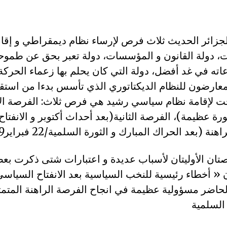
جزائر الحديث ثلاث فرص لإرساء نظام ديمقراطي و إقام
ات، دولة القانون و المؤسسات، دولة تعبر بحق عن طمو
ته في غد أفضل، دولة التي كان يحلم بها زعماء الحركة 
معارضون للنظام الديكتاتوري الذي تأسس بدءا من استقلال
 لإقامة نظام سياسي رشيد هي فرص ثلاث: الفرصة الأ
ورة عظيمة)، الفرصة الثانية(بعد أحداث أكتوبر و الانفتا
صتان الأوليتان لأسباب عديدة و اعتبارات شتى ذكرت بع
لحاضر مسؤولية عظيمة في انجاح الفرصة الراهنة المتمث