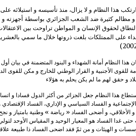
ارتكب هذا النظام و لا يزال، منذ تأسيسه و استيلائه عل
عدة و مظالم كثيرة ضد الشعب الجزائري بواسطة أجهزته و أ
لنطاق لحقوق الإنسان و المواطن تراوحت بين الاعتقالات و
تداء على الممتلكات بلغت ذروتها خلال ما سمي بالعشري
أمة للقوى الأجنبية و القرار الوطني للخارج و مكن للقوى الدو
ستطاع هذا النظام جعل الجزائر من أكثر الدول فسادا و اتساخ
لإجتماعية و الفساد السياسي و الإداري، الفساد الإقتصادي و
و الأخلاقي، و أضحى الفساد « رياضة » وطنية بامتياز و نجح
حتى غدا الفساد هو المعيار الوحيد و المقياس الأوحد لتولي
سات و الهيئات و من ثمّ فقد اضحى الفساد ذا طبيعة علاقة