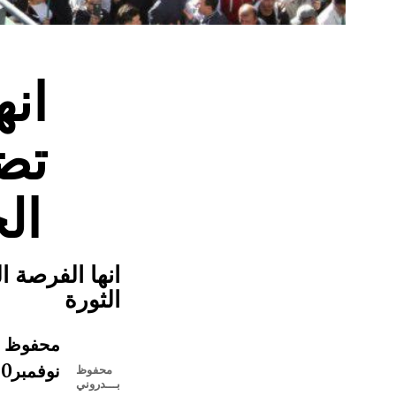
انه
تض
ال
انها الفرصة ا
الثورة
محفوظ بـ
01 نوفمبر2020
محفوظ
بـــدروني