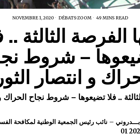
NOVEMBRE 1, 2020
DÉBATS
·
ZOOM
49 MINS READ
ا الفرصة الثالثة .. ف
يعوها – شروط نجا
حراك و انتصار الثور
لثالثة .. فلا تضيعوها – شروط نجاح الحراك و
ــدروني – نائب رئيس الجمعية الوطنية لمكافحة الفسا