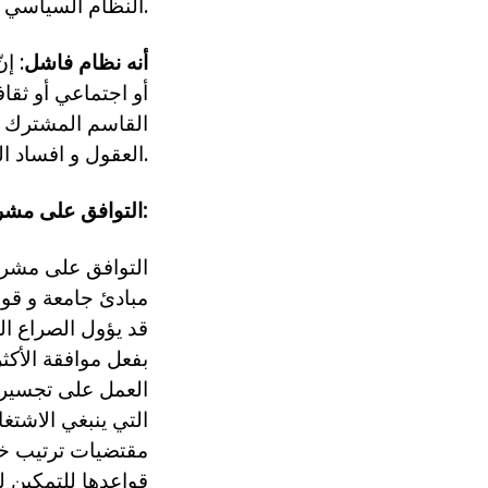
النظام السياسي.
أنه نظام فاشل
: إ
أو اجتماعي أو ثق
القاسم المشترك لك
العقول و افساد المجتمع، و زرع اليأس و القنوط.
2°)- التوافق على مشروع إعادة بناء الدولة:
مبادئ جامعة و قو
قد يؤول الصراع ا
بفعل موافقة الأكث
العمل على تجسير ا
التي ينبغي الاشتغ
مقتضيات ترتيب خار
قواعدها للتمكين ل