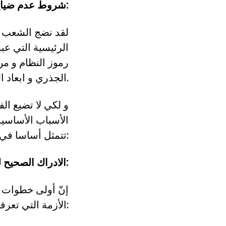
شروط عدم ضياع الفرصة الثالثة:
لقد نضج الشعب من
الرئيسية التي عب
رموز النظام و من
الجذري و ابعاد الجيش من التدخل في المجال السياسي و إدارة شؤون الحكم.
و لكي لا تضيع ال
الأسباب الأساسية 
تتمثل أساسا في ما يلي:
1°)- الادراك الصحيح لطبيعة الأزمة:
إنّ أولى خطوات ا
الأزمة التي تعرفها البلاد يقتضي الإقرار أن النظام الحاكم هو: