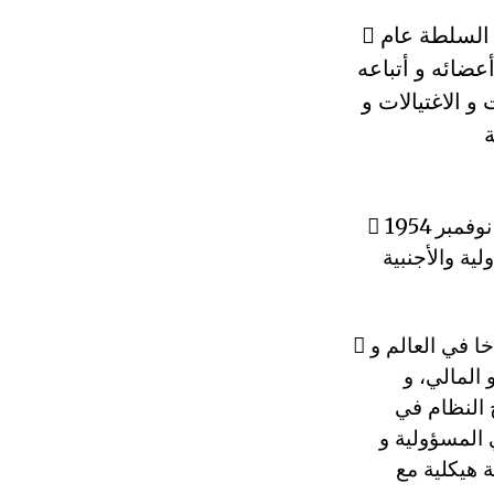
ى السلطة عام

عضائه و أتباعه
 الاغتيالات و
ة
: لقد خان هذا النظام أمانة الشهداء و البنود المتضمنة في بيان أول نوفمبر 1954

لية والأجنبية
ا في العالم و

 المالي، و
 النظام في
 المسؤولية و
 هيكلية مع