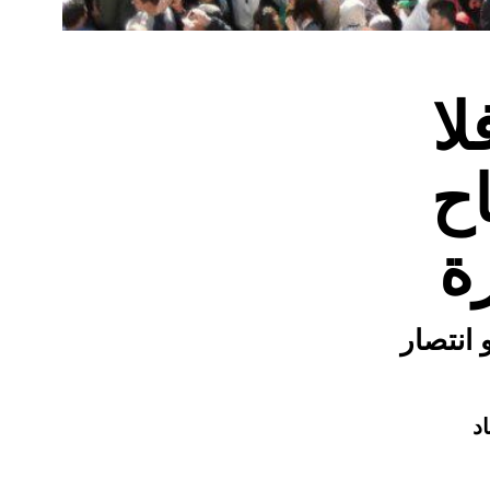
لا
ح
ة
 انتصار
د