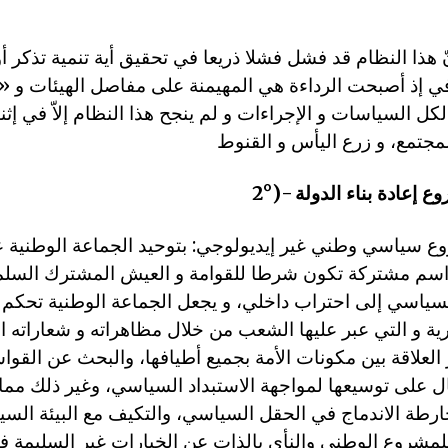
نّ هذا النظام قد فشل فشلا ذريعا في تحقيق أية تنمية تذكر أ
افي إذ أصبحت الرداءة هي المهيمنة على مفاصل الهيئات و
ل السياسات و الإجراءات و لم ينجح هذا النظام إلاّ في إثن
اسم مشتركة تكون شرطا للقوامة و العيش المشترك السلمي
لسياسي إلى احتراب داخلي، و يجعل الجماعة الوطنية تحكم 
رية و التي عبر عليها الشعب من خلال مظاهراته و شعاراته ال
لعلاقة بين مكونات الأمة بجميع أطيافها، والبحث عن القو
ال على توسيعها لمواجهة الاستبداد السياسي، وغير ذلك مم
طة الاندماج في الحقل السياسي، والتكيف مع البيئة السي
لمشروع الوطني والنأي بالذات عن الخيارات غير السليمة ف