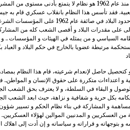
منذ عام 1962 هو نظام لا يتمتع بأدنى مستوى من الم
عبية. فقد تأسس هذا النظام بانقلاب عسكري قام به جي
كان يرابط خارج حدود البلاد في صائفة عام 1962 على الم
ولى على مقدرات البلاد و أقصى الشعب كله من المشار
نظامه السياسي و من يمثله في الهيئات و المؤسسات .. و م
حكمة مرتبطة عضويا بالخارج في حكم البلاد و العباد بكل
و كتحصيل حاصل لإنعدام شرعيته، قام هذا النظام بمصاد
ة و اعتداءات متكررة على حقوق الإنسان و المواطن.. فهو
لوصول و البقاء في السلطة، و لا يعترف بحق الشعب الج
كامه بكل حرية و شفافية و نزاهة، حيث ابعد الشعب الج
 المساهمة و المشاركة في بناء نظام الحكم و تسيير شؤون 
 من العسكريين و المدنيين الموالين لهؤلاء العسكريين.. 