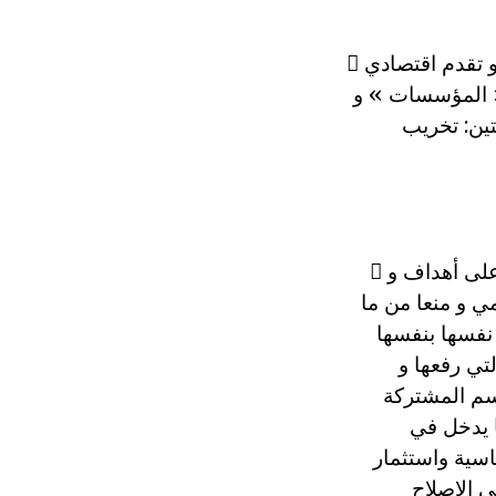
و تقدم اقتصادي

 « المؤسسات » و
تين: تخريب
 التوافق على مشروع سياسي وطني غير إيديولوجي: بتوحيد الجماعة الوطنية على أهداف و
 و منعا من ما
نفسها بنفسها
تي رفعها و
اسم المشتركة
ا يدخل في
اسية واستثمار
ي الإصلاح