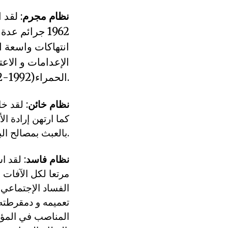
نظام مجرم
: لقد 
1962 جرائم 
انتهاكات واسعة ا
الإعدامات و الاع
الحمراء(1992-2002).
نظام خائن
كما ارتهن إرادة ال
بالعبث بمصالح البلاد و حقق لهم ما لم يكن يحلم به هؤلاء.
نظام فاسد
: لقد ا
مرتعا لكل الآفات ا
الفساد الإجتماعي 
تعميمه و دمقرطته 
المناصب في المؤس