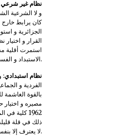
نظام غير شرعي
و لا الشرعية الش
الجزائرية و است
القرار و اختيار 
استمرت أقلية مست
الاستبداد و الفساد.
نظام استبدادي
: 
الفردية و الجماعي
بالقوة الغاشمة ل
مصيره و اختيار ح
1962 كلية في
ذلك في قلة قليلة
لا يعترف إلا بنفسه و بتوجهاته و قراراته و سياساته و إن أدت إلى اهلاك الحرث و النّسل.