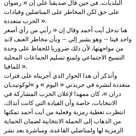
البلديات.. في حين قال صديقنا علي إن « رضوان
على حق لكن المخاطر على المناضلين وقيادات
الحزب متعددة ».
هنا تدخل آيت أحمد وقال إن « رأيي من رأي أصغر
واحد فينا – وهو يشير إلي – وبأن مخاطر العنف لابد
من مواجهتها، لأن ذلك ضروريا للحفاظ على وحدة
النسيج الاجتماعي ولمنع تسليم الجماعات المحلية
للمافيا ».
وأتذكر أن هذا الحوار الذي أجريناه على فترات
متعددة لنشره في جريدتي « اليوم » و »لوكوتيديان
دران »، كان ممهدا لإعلان الحزب المشاركة في
الانتخابات، خاصة وأن القيادة التي كانت آنذاك،
انتظرت تغطية رمزية وفعلية من آيت أحمد تمكنها
من الذهاب إلى الحملة الانتخابية لضمان الحماية
الرمزية لها ولمناضلي القاعدة، ومباشرة بعد نشر