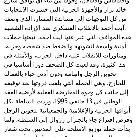
والأفافاس والأفالان، وخوفا من بناء أي توافق سارع
خالد نزار والأجهزة الحزبية التي خسرت الانتخابات
من كل التوجهات إلى مساندة المسار، الذي وصفه
آيت أحمد بالانقلاب العسكري ضد الإرادة الشعبية.
هذه المواقف التي عبر عنها آيت أحمد، تبعتها حملات
أمنية واسعة لتشويهه والضغط ضد شخصه وحزبه،
ومناورات للانقلاب عليه داخل الحزب، والأمثلة في
هذا كثيرة، وقد لعبت كل الصحف دورا أساسيا في
تخوين الرجل واتهامه ودون أدنى حياء بالعمالة
للخارج، وهي الحملة التي بلغت ذروتها بعد توقيعه
إلى جانب كل وجوه المعارضة الفعلية لأرضية العقد
الوطني في 13 جانفي 1995، وردت السلطة بكل
أبواقها الحزبية والإعلامية والجمعياتية بتخوين الرجل
وفرض اقتراع جاء بالجنرال زروال إلى السلطة، ولما
بدأت حملة توزيع الأسلحة على المدنيين تحت شعار