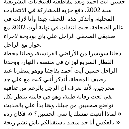
حسين آيت أحمد وبعد مقاطعته للانتخابات التشريعية
سنة 2002، دفع حزبه للمشاركة في الانتخابات
المحلية، وأتذكر هذه اللحظة جيدا وأنا لازلت في
عالم الصحافة، حيث انتقلت في نهاية أوت 2002 مع
صديقي الصحفي الراحل علي باي بودوخة لاجراء
حوار مع الراحل.
دخلنا سويسرا من الأراضي الفرنسية، وصلنا محطة
القطار السريع لوزان في منتصف النهار، ووجدنا
الراحل حسين آيت أحمد يفاجئنا ووهو ينتظرنا عند
رصيف المحطة، أتذكر أنني كنت مع علي جد
محرجين، لأننا نعرف أن الرجل بالرغم من تعافيه
بقي تحت رقابة طبية، وهو في قامته ينتظر بكل
تواضع صحفيين من جيلنا، وهنا بدأ علي بالحديث
« لماذا أتعبت نفسك يا سي الحسين؟ »، فكان رده
« بالعكس أنا جد سعيد باستقبالكم باش نشم ريحة