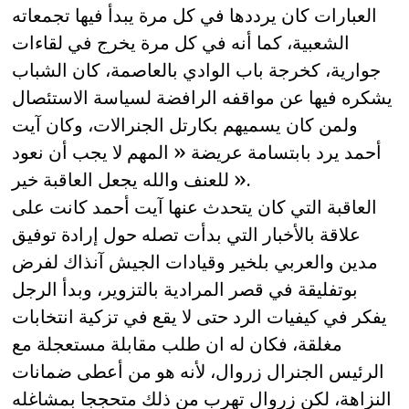
العبارات كان يرددها في كل مرة يبدأ فيها تجمعاته
الشعبية، كما أنه في كل مرة يخرج في لقاءات
جوارية، كخرجة باب الوادي بالعاصمة، كان الشباب
يشكره فيها عن مواقفه الرافضة لسياسة الاستئصال
ولمن كان يسميهم بكارتل الجنرالات، وكان آيت
أحمد يرد بابتسامة عريضة « المهم لا يجب أن نعود
للعنف والله يجعل العاقبة خير ».
العاقبة التي كان يتحدث عنها آيت أحمد كانت على
علاقة بالأخبار التي بدأت تصله حول إرادة توفيق
مدين والعربي بلخير وقيادات الجيش آنذاك لفرض
بوتفليقة في قصر المرادية بالتزوير، وبدأ الرجل
يفكر في كيفيات الرد حتى لا يقع في تزكية انتخابات
مغلقة، فكان له ان طلب مقابلة مستعجلة مع
الرئيس الجنرال زروال، لأنه هو من أعطى ضمانات
النزاهة، لكن زروال تهرب من ذلك متحججا بمشاغله