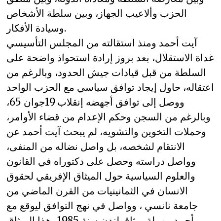
الحزب وألاعيب الجهاز، وبين سلطة الأشخاص
وسيادة الأفكار.
آيت أحمد ومنذ استقالته من المجلس التأسيسي
غداة الاستقلال، بعد بروز إرادة استحواذ واضحة على
السلطة من قبل قيادات جيش الحدود، وبالرغم من
اعتقاله، حاول إيجاد توافق سياسي مع الحزب الواحد
ووصل إلى توافق أجهضه إنقلاب 19جوان 65،
وبالرغم من السجن وحكم الإعدام من قضاء الأوامر،
وحملات التخوين والتشويه، لم يبحث آيت أحمد عن
الانتقام لشخصه، بل واصل نضاله من المنفى،
وواصل دراسته وحصل على دكتوراه في القانون
والعلوم السياسية حول الميثاق الإفريقي لحقوق
الانسان في الثمانينيات من القرن الماضي من
جامعة نانسي ، وواصل في نهج التوافق ليوقع مع
أحمد بن بلة ميثاق لندن سنة 1985.. هذا الميثاق