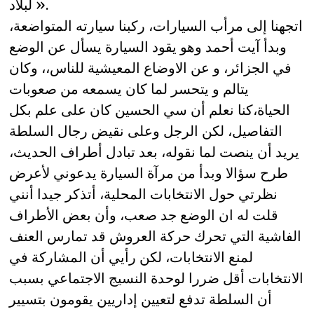
لبلاد ».
اتجهنا إلى مرأب السيارات، ركبنا سيارته المتواضعة،
وبدأ آيت أحمد وهو يقود السيارة يسأل عن الوضع
في الجزائر، و عن الاوضاع المعيشية للناس،، وكان
يتالم و يتحسر لما كان يسمعه من صعوبات
الحياة،كنا نعلم أن سي الحسين كان على علم بكل
التفاصيل، لكن الرجل وعلى نقيض رجال السلطة
يريد أن ينصت لما نقوله، بعد تبادل أطراف الحديث،
طرح سؤالا وبدأ من مرآة السيارة يدعوني لأعرض
نظرتي حول الانتخابات المحلية، أتذكر جيدا أنني
قلت له ان الوضع جد صعب، وأن بعض الأطراف
الفاشية التي تحرك حركة العروش قد تمارس العنف
لمنع الانتخابات، لكن رأيي أن المشاركة في
الانتخابات أقل ضررا لوحدة النسيج الاجتماعي بسبب
أن السلطة تدفع لتعيين إداريين يقومون بتسيير