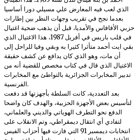
الذي لعب فيه المعارض علي مسيلي دورا أساسيا
بعدما نجح في تقريب وجهات النظر بين إطارات
حزبي الأفافاس والأمديا، قبل أن يذهب ضحية اغتيال
في قلب باريس في أفريل 1987، هذا الاغتيال الذي
بقي ايت أحمد متأثرا كثيرا به وبقي وفيا للراحل إلى
أن مات، وهو الذي كان يدافع عن كشف حقيقة
الاغتيال الذي قال في كتاب مخصص للقضية أنه من
تدبير المخابرات الجزائرية بالتواطئ مع المخابرات
الفرنسية.
بعد التعددية، كانت السلطة بأجهزتها قد دفعت
لتأسيس بعض الأجهزة الحزبية، والهدف كان واضحا
الدفع نحو التطرف الهوياتي والديني والعلماني،
لتفادي أي انتقال ديمقراطي، وتم الانقلاب على
انتخابات ديمسبر 91 التي فازت فيها أحزاب الفيس