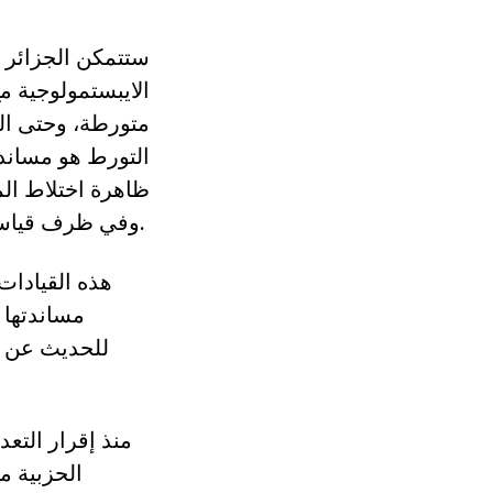
ستتمكن الجزائر ا
الايبستمولوجية مع
متورطة، وحتى ال
التورط هو مساندة
ظاهرة اختلاط الم
وفي ظرف قياسي أصبحت تعيش في ثراء فاحش يعلمه العام والخاص.
هذه القيادات
مساندتها 
للحديث عن و
منذ إقرار التعد
الحزبية م