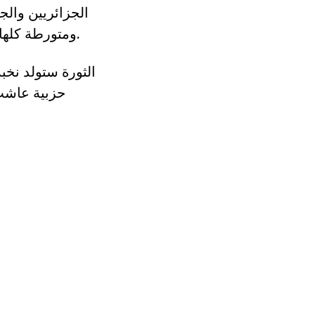
الجزائريين والج
ومتورطة كلها في إطالة عمر منظومة كادت أن تفكك الدولة والأمة والنسيج الاجتماعي.
الثورة ستولد نخب
حزبية عاشت