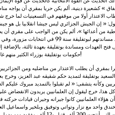
ذلك الحديث عن القوة الانتخابية كالحديث عن قوة الإيم
فاق » كشعيرة دينية، ألم يكن حريا بمقري أن يواجه مناض
اب الاعتذار أولا من موقفهم في التسعينيات لما خرج ش
اب 92، يقول: « إن الجيش الجزائري ليس جيشا انقلابيا بل هو
ية من أعدائها »، ألم يكن من الواجب على مقري أن يط
فتح العهدات ومساندة بوتفليقة بعهدة ثالثة، بالإضافة 
حكومات بوتفليقة بوزراء الكثير منهم غارقون في الفساد!
را بمقري أن يطلب الاعتذار من مناضليه ومن الجزائريي
 السعيد بوتفليقة لتمديد حكم شقيقه عبد العزيز، وخرج
ين وكأنه يتشفى: « لم تقبلوا بالتمديد مبروك عليكم ال
 هذا، خرج ليقول إن العلمانيين يريدون الانقضاض على
ن هؤلاء العلمانيين كانوا جيرانه وجيران قيادات حركته ف
خندق واحد مع نزار وتواتي وتوفيق وبلخير واسماعيل الع
السياسات التي أنتجت 200 ألف قتيل و12 ألف