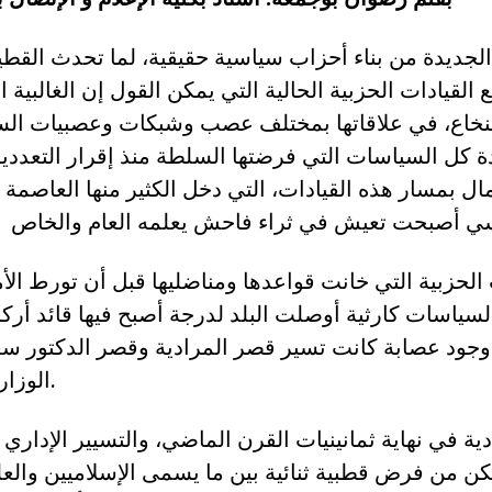
لجديدة من بناء أحزاب سياسية حقيقية، لما تحدث القطي
 القيادات الحزبية الحالية التي يمكن القول إن الغالبية 
نخاع، في علاقاتها بمختلف عصب وشبكات وعصبيات الس
 كل السياسات التي فرضتها السلطة منذ إقرار التعددية،
ال بمسار هذه القيادات، التي دخل الكثير منها العاصمة م
 الحزبية التي خانت قواعدها ومناضليها قبل أن تورط الأم
لسياسات كارثية أوصلت البلد لدرجة أصبح فيها قائد أر
جود عصابة كانت تسير قصر المرادية وقصر الدكتور سع
الوزارات والمؤسسات.
دية في نهاية ثمانينيات القرن الماضي، والتسيير الإداري 
كن من فرض قطبية ثنائية بين ما يسمى الإسلاميين والعل