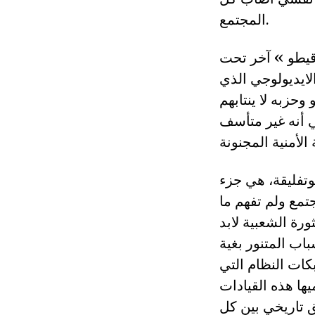
المجتمع.
 قيطو » آخر تحت
ايديولوجي الذي
وحزبه لا ينتابهم
ما حدث في جانفي 92، وهو ما يعني أنه غير متأسف
وتفليقة، هي جزء
مع ولم تفهم ما
رة الشعبية لابد
اب المتنور بغية
ات النظام التي
ها هذه القيادات
ق تاريخي بين كل