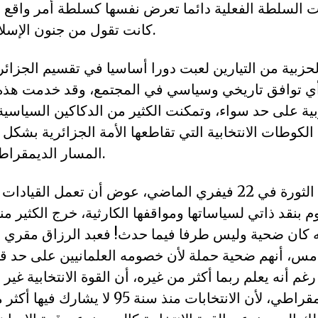
ت السلطة الفعلية دائما تعرض نفسها كسلطة أمر واقع لح
كانت تقول من جنون الإسلاميين والعلمانيين.
لحزبية من التيارين لعبت دورا أساسيا في تقسيم الجزائر
ي توافق تاريخي وسياسي في المجتمع، وقد خدمت هذه 
بية على حد سواء، وتمكنت الكثير من الدكاكين السياسية 
لكوطات الانتخابية التي تقاطعها الأمة الجزائرية بشكل
المسار الديمقراطي في جانفي 92.
ومنذ انطلاق الثورة في 22 فيفري الماضي، عوض أن تعمل الق
 بنقد ذاتي لسياساتها ومواقفها الكارثية، خرج الكثير من
ه كان ضحية وليس طرفا فيما حدث! فعبد الرزاق مقري مث
س، أنهم ضحية حملة لأن خصومه العلمانيين على حد قو
 رغم أنه يعلم ربما أكثر من غيره، أن القوة الانتخابية غير