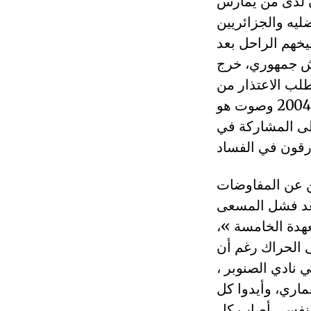
ان لدى من يمارس
ليه والجزائريين
يخهم الراحل بعد
 جيش جمهوري، خرج
لب الاعتذار من
الشعب بعد مساندتهم لبوتفليقة سنة 99 في انتخابات مزورة، وفي 2004 وصوت هو
إلى المشاركة في
ن عن المفاوضات
 بعد فشل المسعى
عهدة الخامسة »،
 الحراك رغم أن
ي نادي الصنوبر ،
ماري، وأيدوا كل
 مفقود ووو ودمار نفسي أصاب كل