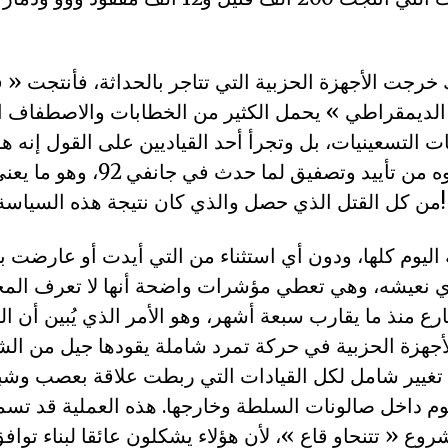
 خرجت الأجهزة الحزبية التي تتاجر بالحداثة، فأنتجت «
لديمقراطي » يحمل الكثير من الخطابات والاصطفاف ال
ت التسعينيات، بل وتجرأ أحد القياديين على القول إنه هو 
أي ندم مما فعلوه من تأييد وتصفيق ل
من كل القتل الذي حصل والذي كان نتيجة هذه السياسة الأمنية المجنونة!
ة اليوم كلها، ودون أي استثناء من التي أيدت أو عارضت ب
 نعيشه، وهي تعطي مؤشرات واضحة أنها لا تعرف المجت
 منذ ما يقارب سبعة أشهر، وهو الأمر الذي يُبين أن الثو
أجهزة الحزبية في حركة تمرد شاملة يقودها جيل من الشب
 تغيير شامل لكل القيادات التي ربطت علاقة بعصب وشبك
وم داخل صالونات السلطة وخارجها. هذه العملية قد تسمي
روع « تتنحاو قاع »، لأن هؤلاء يشكلون عائقا لبناء تواف