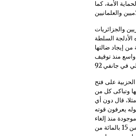
ماية الأمة، كما
يين والجزائريات
الأدلجة السلطة
من إيجاد ضالتها
 واسع منذ توقيف
يادات الحزبية على فتح
ها وتباكى كل من
لا، قال دون أي
له يعرفون قوته
 موجودة منذ إلغاء
المسار الديمقراطي، لأن الانتخابات منذ سنة 95 لا يشارك فيها أكثر من 15 بالمائة من