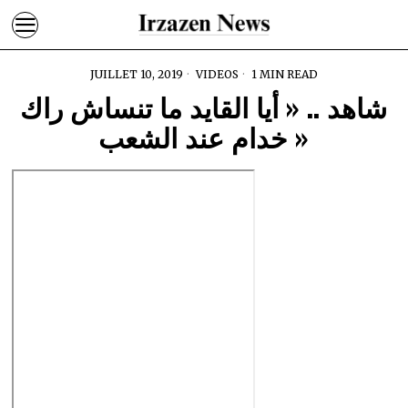
JUILLET 10, 2019
VIDEOS
1 MIN READ
شاهد .. « أيا القايد ما تنساش راك
خدام عند الشعب »