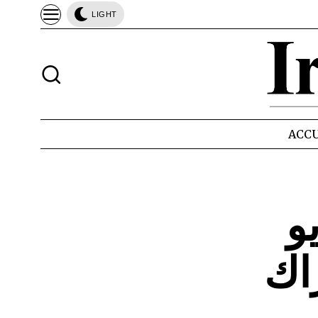
LIGHT
ACCU
و
اك