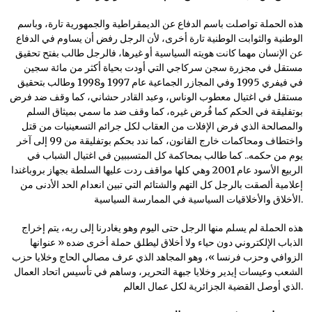
هذه الحملة تواصلت باسم الدفاع عن الديمقراطية والجمهورية تارة، وباسم
الوطنية والثوابت الوطنية تارة أخرى، لأن الرجل رفض أن يساوم في الدفاع
عن الإنسان مهما كانت هويته السياسية أو غيرها، فالرجل طالب بفتح تحقيق
مستقل في مجزرة سجن سركاجي التي أودت بحياة أكثر من مائة سجين
في فيفري 1995 وفي المجازر الجماعية عام 1997 و1998 وطالب بتحقيق
مستقل في اغتيال معطوب الوناس، وعبد القادر حشاني، كما وقف ضد فرض
بوتفليقة في الحكم كما فُرض غيره، كما وقف ضد ما سمي بميثاق السلم
والمصالحة الذي فرض الإفلات من العقاب لكل جرائم التسعينيات من قتل
واختطاف ومحاكمات خارج القانون، كما ندد بحكم بوتفليقة من 99 إلى آخر
يوم من حكمه.. كما طالب بمحاكمة كل المتسببين في اغتيال الشباب في
الربيع الأسود عام 2001 وهي كلها مواقف ردت عليها السلطة بجهاز بروباغندا
إعلامية ألصقت بالرجل كل التهم والشتائم التي تبين انعدام الحد الأدنى من
الأخلاق والأخلاقيات السياسية في الممارسة السياسية.
هذه الحملة لم يسلم منها الرجل حتى اليوم وهو يغادرنا إلى ربه، يتم إخراج
الذباب الإلكتروني دون حياء ولا أخلاق ليطلق حملة أخرى ضده « عنوانها
الزوافي وحزب فرنسا »، وهو المجاهد الذي عرف مصالي الحاج وخلايا حزب
الشعب وعيسات إيدير وخلايا جبهة التحرير، وساهم في تأسيس اتحاد العمال
الذي أوصل القضية الجزائرية لكل عمال العالم.