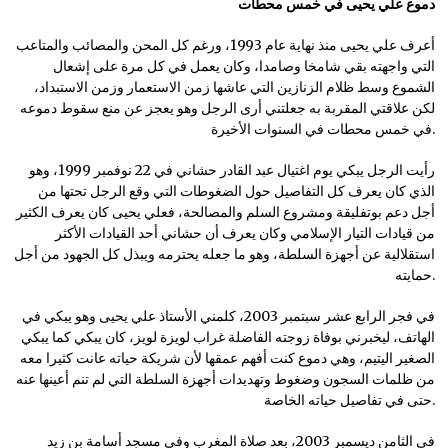
دموع علي يحيى في خمس محطات
أعرف علي يحيى منذ نهاية عام 1993، ورغم كل المحن والمصائب والمتاعب
التي واجهته بقي شامخا وصامدا، وكان يعمل في كل مرة على إشعال
الشموع وسط ظلام الزنازين التي عاشها زمن الاستعمار وزمن الاستبداد،
لكن علاقتي المقربة به جعلتني أرى الرجل وهو يعجز عن منع سقوط دموعه
في خمس محطات في السنوات الأخيرة.
رأيت الرجل يبكي يوم اغتيال عبد القادر حشاني في 22 نوفمبر 1999، وهو
الذي كان يعرف كل التفاصيل حول الضغوطات التي وقع الرجل تحتها من
أجل دعم بوتفليقة ومشروع السلم والمصالحة، فعلي يحيى كان يعرف الكثير
من قيادات التيار الإسلامي وكان يعرف أن حشاني أحد القيادات الأكثر
استقلالية عن أجهزة السلطة، وهو ما جعله يحترمه ويبذل كل الجهود من أجل
حمايته.
في فجر الرابع عشر سبتمبر 2003، كلمني الأستاذ علي يحيى وهو يبكي في
الهاتف، ليخبرني بوفاة زوجته الفاضلة غراب لويزة لويز، كان يبكي كما يبكي
الصغير اليتيم، وهي دموع كنت أفهم عمقها لأن شريكة حياته عانت كثيرا معه
من ظلمات السجون وضغوط وتهديدات أجهزة السلطة التي لم تنم أعينها عنه
حتى في تفاصيل حياته الخاصة.
في الثامن ديسمبر 2003، بعد صلاة المغرب وفي مسجد أسامة بن زيد