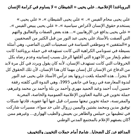
البروباغندا الإعلامية.. علي يحيى « الشيطان » لا يساوم في كرامة الإنسان
« علي يحيى محام الفيس ».. » علي يحيى الشيطان ».. « علي يحيى
يستخدم حقوق الإنسان لأغراض سياسية ».. « علي يحيى يبيض الفيس »..
« علي يحيى يدافع عن الإرهابيين »… هذه بعض الصفات والتعاليق والتهم
التي ألصقت بالأستاذ علي يحيى عبد النور من قبل الكثير من الصحفيين
و »المثقفين » وموظفي السياسة في تسعينيات القرن الماضي، وهي أمثلة
بسيطة في تسونامي الكراهية التي كانت تستهدفه في حملة بروباغندا كانت
تنظم بإيعاز من الأجهزة التي أقلقها الرجل بسبب إنسانيته وعدم رضاه بكل
الخروقات التي كانت تستهدف الإنسان، لأنه كان يقول ويردد في كل مرة لابد
من الدفاع عن الإنسان كل إنسان مهما كان هذا الإنسان، لأن تلك الحقوق كل
لا يتجزأ… هذه الحملة بلغت ذروتها بعد ترأس الأستاذ علي يحيى عبد النور
لندوة المعارضة في روما في جانفي 1995، وهي الندوة التي كلفته رفقة
حسين آيت أحمد وعبد الحميد مهري وأحمد بن بلة وأحمد بن محمد وغيرهم،
حملة تخوين في غالبية العناوين الإعلامية العمومية والخاصة، المعربة
والمفرنسة، حملة تخوين تبعتها مسيرات قيل عنها أنها عفوية، قادتها شبكات
توفيق مدين ومحمد بشتين واليمين زروال على حد سواء، مسيرات شاركت
في تنظيمها بن حبيلس والطاهر بن بعيبش والطيب الهواري… وغيرهم ممن
كان يصفهم الإعلام بالمجتمع المدني الوطني!
المدافع عن كل الضحايا.. شامخ أمام حملات التخوين والتخويف