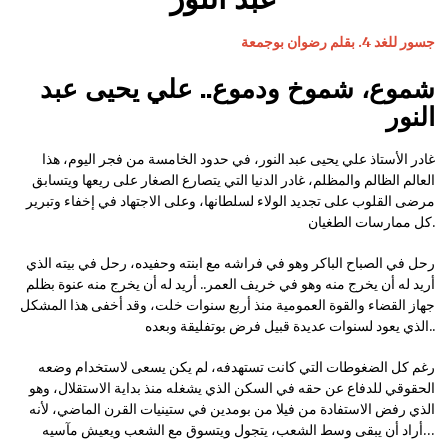
جسور للغد 4. بقلم رضوان بوجمعة
شموع، شموخ ودموع.. علي يحيى عبد
النور
غادر الأستاذ علي يحيى عبد النور، في حدود الخامسة من فجر اليوم، هذا
العالم الظالم والمظلم، غادر الدنيا التي يتصارع الصغار على ريعها ويتسابق
مرضى القلوب على تجديد الولاء لسلطانها، وعلى الاجتهاد في إخفاء وتبرير
كل ممارسات الطغيان.
رحل في الصباح الباكر وهو في فراشه مع ابنته وحفيده، رحل في بيته الذي
أريد له أن يخرج منه وهو في خريف العمر.. أريد له أن يخرج منه عنوة بظلم
جهاز القضاء والقوة العمومية منذ أربع سنوات خلت، وقد أخفى هذا المشكل
الذي يعود لسنوات عديدة قبيل فرض بوتفليقة وبعده..
رغم كل الضغوطات التي كانت تستهدفه، لم يكن يسعى لاستخدام وضعه
الحقوقي للدفاع عن حقه في السكن الذي يشغله منذ بداية الاستقلال، وهو
الذي رفض الاستفادة من فيلا من بومدين في ستينيات القرن الماضي، لأنه
أراد أن يبقى وسط الشعب، يتجول ويتسوق مع الشعب ويعيش مآسيه…