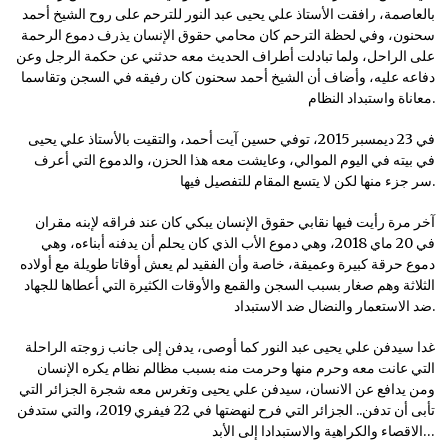
بالعاصمة، رافقت الأستاذ علي يحيى عبد النور للترحم على روح الشيخ أحمد
سحنون، وفي لحظة الترحم كان محامي حقوق الإنسان يذرف دموع الرحمة
على الراحل، ولما تبادلت أطراف الحديث معه حدثني عن حكمة الرجل وعن
دفاعه عليه، وأضاف أن الشيخ أحمد سحنون كان رفيقه في السجن وتقاسما
معاناة واستبداد النظام.
في 23 ديمسبر 2015، توفي حسين آيت أحمد، والتقيت بالأستاذ علي يحيى
في بيته في اليوم الموالي، وعايشت معه هذا الحزن، والدموع التي أعرف
سر جزء منها لكن لا يتسع المقام للتفصيل فيها.
آخر مرة رأيت فيها نقابي حقوق الإنسان يبكي كان عند فراقه لإبنه مقران
في 20 ماي 2018، وهي دموع الأب الذي كان يحلم أن يدفنه أبناءه، وهي
دموع حرقة كبيرة وعميقة، خاصة وأن الفقيد لم يعش أوقاتا طويلة مع أولاده
الثلاثة وهم صغار بسبب السجن والقمع والأوقات الكثيرة التي أعطاها للجهاد
ضد الاستعمار والنضال ضد الاستبداد.
غدا سيدفن علي يحيى عبد النور كما أوصى، يدفن إلى جانب زوجته الراحلة
التي عانت معه وحرم منها وحرمت منه بسبب مظالم نظام يكره الإنسان
ومن يدافع عن الانسان، سيدفن علي يحيى وتغرس معه شجرة الجزائر التي
تأبى أن تدفن.. الجزائر التي فرح لنهضتها في 22 فيفري 2019، والتي ستدفن
الاقصاء والكراهية والاستبدادا إلى الأبد…