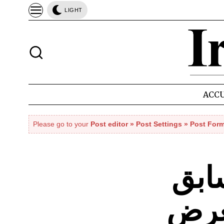
LIGHT
ACCU
Please go to your
Post editor » Post Settings » Post For
ابق
عرض