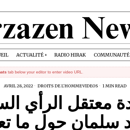
EIL
ACTUALITÉ
RADIO HIRAK
COMMUNAUTÉ
mats
tab below your editor to enter video URL.
AVRIL 28, 2022
DROITS DE L'HOMME
·
VIDEOS
1 MIN READ
ة معتقل الرأي الس
 سلمان حول ما ت