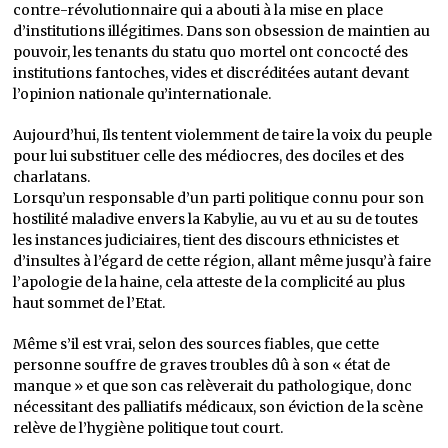
contre-révolutionnaire qui a abouti à la mise en place
d’institutions illégitimes. Dans son obsession de maintien au
pouvoir, les tenants du statu quo mortel ont concocté des
institutions fantoches, vides et discréditées autant devant
l’opinion nationale qu’internationale.
Aujourd’hui, Ils tentent violemment de taire la voix du peuple
pour lui substituer celle des médiocres, des dociles et des
charlatans.
Lorsqu’un responsable d’un parti politique connu pour son
hostilité maladive envers la Kabylie, au vu et au su de toutes
les instances judiciaires, tient des discours ethnicistes et
d’insultes à l’égard de cette région, allant même jusqu’à faire
l’apologie de la haine, cela atteste de la complicité au plus
haut sommet de l’Etat.
Même s’il est vrai, selon des sources fiables, que cette
personne souffre de graves troubles dû à son « état de
manque » et que son cas relèverait du pathologique, donc
nécessitant des palliatifs médicaux, son éviction de la scène
relève de l’hygiène politique tout court.