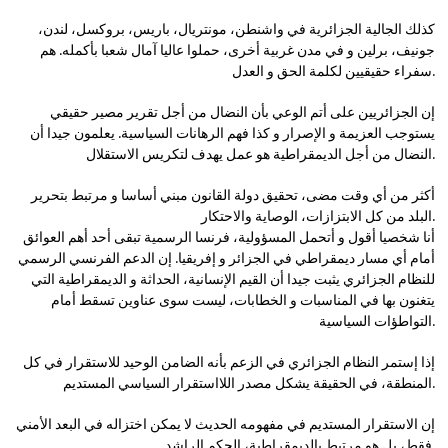
كذلك الجالية الجزائرية في واشنطن، مونتريال، باريس، بروكسل، لندن،
جونيف، برلين و في مدن غربية أخرى، حملوا عاليا آمال شعبا بأكمله. هم
سفراء حقيقيين لكلمة الحق و العدل.
إن الجزائريين على أتم الوعي بأن النضال من أجل تقرير مصير حقيقي
يستوجب العزيمة و الإصرار و كذا فهم الرهانات السياسية. يعلمون جيدا أن
النضال من أجل الديمقراطية هو عمل يهدف لتكريس الاستقلال.
أكثر من أي وقت مضى، تحقيق دولة القانون مبني أساسا و مرتبط بتحرير
البلد من كل الابتزازات، الوصاية والاحتكار.
أنا شخصيا أقول و أتحمل المسؤولية، فرنسا الرسمية تبقى أحد أهم العوائق
أمام أي مسار ديمقراطي في الجزائر و إفريقيا. إن الدعم الفرنسي الرسمي
للنظام الجزائري يثبت جيدا أن القيم الإنسانية، الحداثة و الديمقراطية التي
يتغنون بها في المناسبات و الخطابات، ليست سوى عناوين تسقط أمام
التواطؤات السياسية.
إذا إستمر النظام الجزائري في الزعم بأنه الضامن الوحيد للاستقرار في كل
المنطقة، في الحقيقة يشكل مصدر اللااستقرار السياسي المستديم.
إن الاستقرار المستديم في مفهومه الحديث لا يمكن اختزاله في البعد الأمني
فقط، بل هو مرتبط بالديمقراطية، الحكم الراشد.