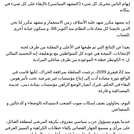
إيهام الناس بتحريك كل شيء (المشهد السياسي) بالإبقاء على كل شيء في
مكانه.
إنه مشهد مكرر شهد عليه الأسلاف زمن الاستعمار و مشهد مكرر لنا نحن
الذين عايشنا كل مخادعات النظام منذ أكتوبر 88، و ستكون خيانة أخرى
للشباب.
بعيدا عن النتائج التي تم طبخها في الأعلى و المعلنة من طرف لجنة
الإنتخابات، النتيجة هي عودة كل المتواطئين مع بوتفليقة. إنه التجسيد المثالي
ل: » الكونطر خطة » الموعودة من طرف شاغلي المرادية.
منذ 22 فيفري 2019، تزعمت السلطة بمرافقة الحراك، لكنها قامت في
الواقع بثورة مضادة أدت إلى إنتاج مؤسسات غير شرعية. تحت تأثير هوس
البقاء في الحكم، فبرك أنصار الوضع الراهن مؤسسات بمثابة دمى، عديمة
المصداقية و فارغة.
اليوم، يحاولون بعنف إسكات صوت الشعب لاستبداله بالوضعاء و الدجالين و
المنصاعين.
عندما يقوم مسؤول حزب سياسي معروف بكرهه المرضي لمنطقة القبائل،
على مرأى و مسمع الجهاز القضائي بإلقاء خطابات الكراهية و التمييز العرقي
ضد هذه المنطقة، هذا يدل على تواطؤ في أعلى هرم السلطة.