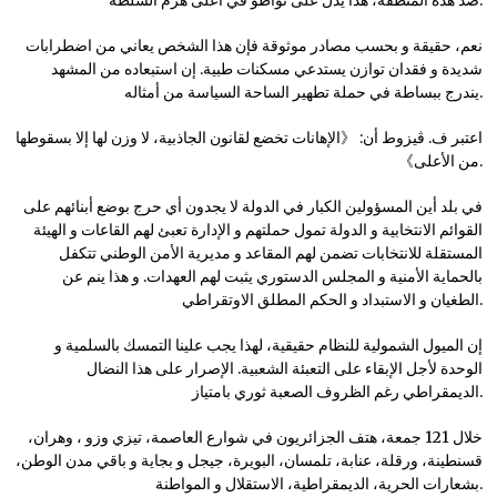
نعم، حقيقة و بحسب مصادر موثوقة فإن هذا الشخص يعاني من اضطرابات
شديدة و فقدان توازن يستدعي مسكنات طبية. إن استبعاده من المشهد
يندرج ببساطة في حملة تطهير الساحة السياسة من أمثاله.
اعتبر ف. ڤيزوط أن: 《الإهانات تخضع لقانون الجاذبية، لا وزن لها إلا بسقوطها
من الأعلى》.
في بلد أين المسؤولين الكبار في الدولة لا يجدون أي حرج بوضع أبنائهم على
القوائم الانتخابية و الدولة تمول حملتهم و الإدارة تعبئ لهم القاعات و الهيئة
المستقلة للانتخابات تضمن لهم المقاعد و مديرية الأمن الوطني تتكفل
بالحماية الأمنية و المجلس الدستوري يثبت لهم العهدات. و هذا ينم عن
الطغيان و الاستبداد و الحكم المطلق الاوتقراطي.
إن الميول الشمولية للنظام حقيقية، لهذا يجب علينا التمسك بالسلمية و
الوحدة لأجل الإبقاء على التعبئة الشعبية. الإصرار على هذا النضال
الديمقراطي رغم الظروف الصعبة ثوري بامتياز.
خلال 121 جمعة، هتف الجزائريون في شوارع العاصمة، تيزي وزو ، وهران،
قسنطينة، ورقلة، عنابة، تلمسان، البويرة، جيجل و بجاية و باقي مدن الوطن،
بشعارات الحرية، الديمقراطية، الاستقلال و المواطنة.