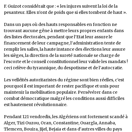
F. Guizot considérait que : « les injures suivent la loi de la
pesanteur. Elles n’ont de poids que si elles tombent de haut ».
Dans un pays où des hauts responsables en fonction ne
trouvant aucune gêne à mettre leurs propres enfants dans
des listes électorales, pendant que l’Etat leur assure le
financement de leur campagne, l’administration tente de
remplir les salles, la haute instance des élections leur assure
les sièges, la direction de la sureté nationale se charge de
l’escorte et le conseil constitutionnel leur valide les mandats !
ceci relève du tyrannique, du despotisme et de l’autocratie.
Les velléités autoritaristes du régime sont bien réelles, c’est
pourquoi il est important de rester pacifique et unis pour
maintenir la mobilisation populaire. Persévérer dans ce
combat démocratique malgré les conditions aussi difficiles
est hautement révolutionnaire.
Pendant 121 vendredis, les Algériens ont fortement scandé à
Alger, Tizi Ouzou, Oran, Constantine, Ouargla, Annaba,
Tlemcen, Bouira, Jijel, Bejaia et dans d’autres villes du pays