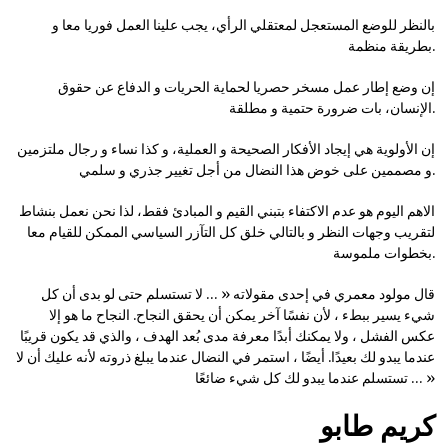
بالنظر للوضع المستعجل لمعتقلي الرأي، يجب علينا العمل فوريا معا و
بطريقة منظمة.
إن وضع إطار عمل مسخر حصريا لحماية الحريات و الدفاع عن حقوق
الإنسان، بات ضرورة حتمية و مطلقة.
إن الأولوية هي إيجاد الأفكار الصحيحة و العملية، و كذا نساء و رجال ملتزمين
و مصممين على خوض هذا النضال من أجل تغيير جذري و سلمي.
الاهم اليوم هو عدم الاكتفاء بتبني القيم و المبادئ فقط، لذا نحن نعمل بنشاط
لتقريب وجهات النظر و بالتالي خلق كل التآزر السياسي الممكن للقيام معا
بخطوات ملموسة.
قال مولود معمري في إحدى مقولاته « … لا تستسلم حتى لو بدى أن كل
شيء يسير ببطء ، لأن نفسًا آخر يمكن أن يحقق النجاح. النجاح ما هو إلا
عكس الفشل ، ولا يمكنك أبدًا معرفة مدى بُعد الهدف ، والذي قد يكون قريبًا
عندما يبدو لك بعيدًا. أيضًا ، استمر في النضال عندما يبلغ ذروته لأنه عليك أن لا
تستسلم عندما يبدو لك كل شيء ضائعًا … »
كريم طابو