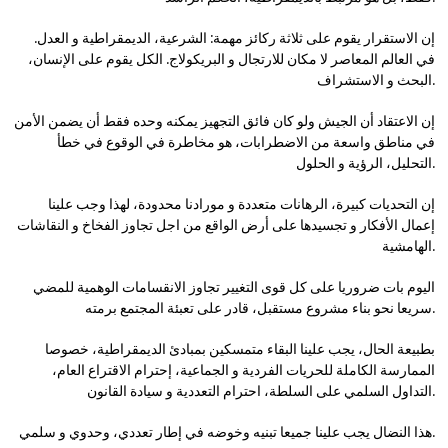
إن الاستقرار يقوم على ثلاثة ركائز مهمة: الشرعية، الديمقراطية و العدل.
في العالم المعاصر لا مكان للارتجال و البريكولاج. الكل يقوم على الإنسان،
البحث و الاستشراف.
إن الاعتقاد أن الجيش ولو كان فائق التجهيز يمكنه وحده فقط أن يضمن الأمن
في مناطق واسعة من الاضطرابات، هو مخاطرة في الوقوع في خطأ
التحليل، الرؤية و الحلول.
إن التحديات كبيرة، الرهانات متعددة و مورادنا محدودة، لهذا وجب علينا
إعمال الأفكار و تجسيدها على أرض الواقع من اجل تجاوز الفخاخ و النقاشات
الهامشية.
اليوم بات ضروريا على كل قوى التغيير تجاوز الانقسامات الوهمية للمضي
سريعا نحو بناء مشروع مستقبل، قادر على تعبئة المجتمع برمته.
بطبيعة الحال، يجب علينا البقاء متمسكين بمبادئ الديمقراطية، خصوصا
الممارسة الكاملة للحريات الفردية و الجماعية، إحترام الاقتراع العام،
التداول السلمي على السلطة، احترام التعددية و سيادة القانون.
هذا النضال يجب علينا جميعا تبنيه وخوضه في إطار تعددي، وحدوي و سلمي.