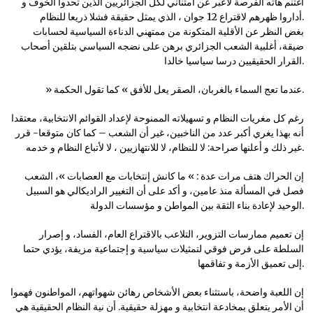
أغتنم هاته الفرصة لأعبر عن امتناني لكل الجزائريين الذين تحدوا الخوف و
أداروا ظهرهم لاقتراع 12 جوان ، الذي يمثل حقيقة فشلا ذريعا للنظام.
بغض النظر عن الأقلية المتكونة من ممتهني الدناءة السياسية لحسابات
ضيقة، أغلبية الشعب الجزائري برهن على نضجه السياسي بتلقين أصحاب
القرار الحقيقيين درسا سياسيا خالدا.
» عندما تعج السماء بالغربان، الصقر يعل للأفق » كما تقول الحكمة.
رغم كل مغريات النظام و تسهيلاته الممنوحة لإعداد القوائم الانتخابية، معتقدا
أنه بهذا يغري أكبر عدد من الناخبين، غير أن الشعب – كما كان متوقعا- قرر
غير ذلك و أعلنها صراحة: لا للنظام، لا للانتهازيين ، لا لأتباع النظام و خدمه.
إن الحراك هتف مرات عدة : » ما كانش إنتخابات مع العصابات »، الشعب
فصل في المسألة منذ عامين، و أكد على أن التغيير الراديكالي هو السبيل
الوحيد لإعادة بناء الثقة بين المواطن و مؤسسات الدولة.
إن تعميم ممارسات التزوير، التلاعب بالاقتراع العام، الفساد، و إصرار
السلطة على فرض فوقي لتمثيلات سياسية و إجتماعية مزيفة، يؤدي حتما
إلى تعميق الأزمة و تفاقمها.
إن اللعبة واضحة، باستثناء بعض الأشخاص رهائن شهواتهم، المواطنون فهموا
أن الأمر يتعلق بمخادعة انتخابية و مهزلة حقيقية. أن نية النظام الحقيقية هي