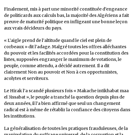
Finalement, mis à part une minorité constituée d’engeance
de politicards aux calculs bas, la majorité des Algériens a fait
preuve de maturité politique en infligeant une bonne leçon
aux vrais décideurs du pays.
« L’aigle prend de l’altitude quand le ciel est plein de
corbeaux » dit l’adage. Malgré toutes les offres alléchantes
du pouvoir et les facilités accordées pour la constitution des
listes, supposées engranger le maximum de votations, le
peuple, comme attendu, a décidé autrement. Il a dit
clairement Non au pouvoir et Non à ces opportunistes,
acolytes et serviteurs.
Le Hirak l’a scandé plusieurs fois « Makache intikhabat maa
el 3issabat », le peuple a tranché la question depuis plus de
deux années, il l’a bien affirmé que seul un changement
radical est à même de rétablir la confiance des citoyens dans
les institutions.
La généralisation de toutes les pratiques frauduleuses, de la
manipulation du suffrage universel, de la corruption et la