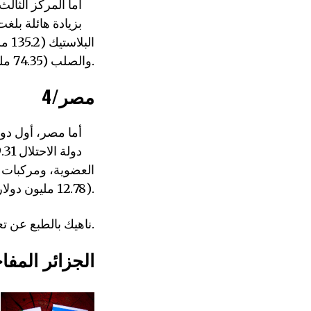
والصلب (74.35 مليون دولار).
4/مصر
(12.78 مليون دولار) والبلاستيك (11.32 مليون دولار).
ناهيك بالطبع عن تعاون السيسي في الحفاظ على الطابع المحكم لمعسكر الاعتقال في غزة.
5/الجزائر المفا