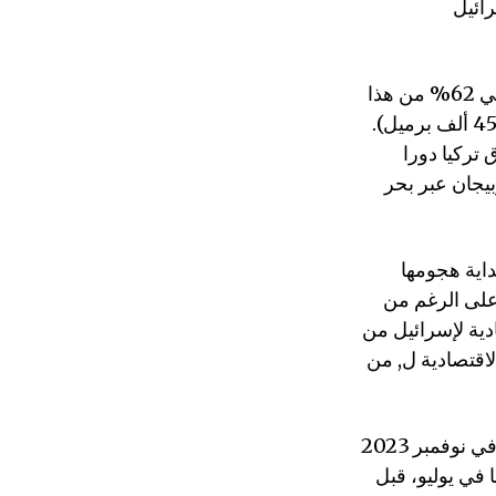
تستورد إسرائيل جميع إمداداتها النفطية وتستهلك حوالي 220 ألف برميل يوميا، ويأتي 62% من هذا
العدد من دولتين ذات أغلبية مسلمة، وهما كازاخستان (93 ألف برميل) وأذربيجان (45 ألف برميل).
تركيا دورا
بيجان عبر بحر
داية هجومها
 على الرغم من
دية لإسرائيل من
اقتصادية ل, من
وعلى الرغم من الحرب ضد غزة، ارتفعت الصادرات التركية من 319.5 مليون دولار في نوفمبر 2023
يون دولار تم تصديرها في يوليو، قبل