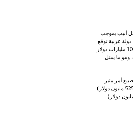
 تل أبيب بموجب
لايات المتحدة في عام 2020، وكانت أول دولة عربية توقع
اتفاقية تجارة حرة (2022) مع إسرائيل كجزء من خطة لتعزيز التجارة المتبادلة إلى 10 مليارات دولار
في السنة. وقدرت صادرات دولة الخليج الفارسي بـ 1.89 مليار دولار في عام 2022، وهو ما يمثل
 التطبيع أمر مثير
للاهتمام بشكل خاص، وتشمل فئات التصدير الرائعة المعادن والأحجار الكريمة (525.32 مليون دولار)
الصلب (483.95 مليون دولار) والمعدات الكهربائية والإلكترونية (210.71 مليون دولار)