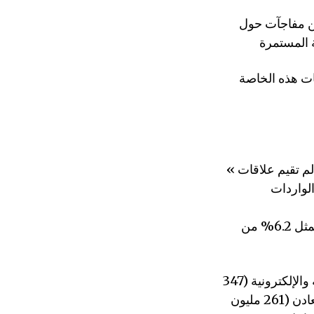
عن مفاجآت حول
ات هذه الخاصة
« على الرغم من أنها ليست دولة عربية، إلا أن تركيا كانت أول دولة مسلمة في العالم تقيم علاقات
لواردات
وفي عام 2020 وحده، ارتفعت قيمة الصادرات التركية إلى 5.7 مليار دولار، وهو ما يمثل 6.2% من
الحديد و’الصلب (1 مليار دولار) والبلاستيك (464 مليون دولار) والمعدات الكهربائية والإلكترونية (347
مليون دولار) والمركبات (331 مليون دولار) والآلات (299 مليون دولار) وغيرها, المعادن (261 مليون