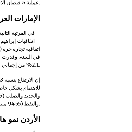
عملية « فيضان الأقصى » في 7 أكتوبر.
2/الإمارات ال
في المرتبة الثاني
2.1% من إجمالي الواردات الإسرائيلية.
والنفط (94.55 مليون دولار).
3/الأردن نمو ها