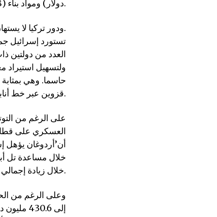
دولار) ومواد بناء (188 مليون دولار) هي حجر الزاوية في الصادرات التركية إلى إسرائيل.
ودور تركيا لا يستهان به أيضا في تسليم النفط إلى إسرائيل.
ولتسهيل استيراد مع
حاسما. وهي بمثابة 
قزوين عبر خط أنابيب باكو – تبليسي – جيهان.
على الرغم من التوت
العسكري على قطاع غ
أن’أردوغان يؤهل إس
خلال مساعدة تل أبي
خلال زيادة إجمالي صادراتها إلى إسرائيل ولعب دور مركزي في نقل النفط.