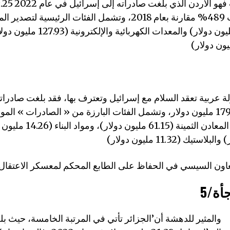
بزيادة هائلة بلغت 489% مقارنة بعام 2018، وتشمل الفئات الرئيسي
البلاستيك (135.2 مليون دولار) والمعدات الكهرب
دولة الاحتلال 179.31 مليون دولار، وتشمل الفئات البارزة من « الصادرات » الم
العضوية، ومركبات المعادن الثمي
جأة
والمثير للدهشة أن’الجزائر تأتي في المرتبة الخامسة، حيث ب