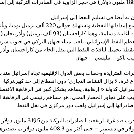
ظم النفط الإسرائيلي، يلعب ميناء جيهان التركي في جنوب شرق 
نقطة تحميل لناقلات النفط التي تنقل الخام من كازاخستان وأذر
رات المتزايدة وخطاب بعض الدول الإقليمية تجاه’إسرائيل منذ ب
زة، لا يزال النشاط التجاري’ دون انقطاع إلى حد كبير.تركيا،
رائيل كدولة « إرهابية، يساهم بشكل كبير في الرفاهية الاقتصا
ب على تجاوز الحصار اليمني، هو مساهم رئيسي في الرفاهية ال
إلى 430.6 مليون دولار في ديسمبر – حتى أكثر من 408.3 مل