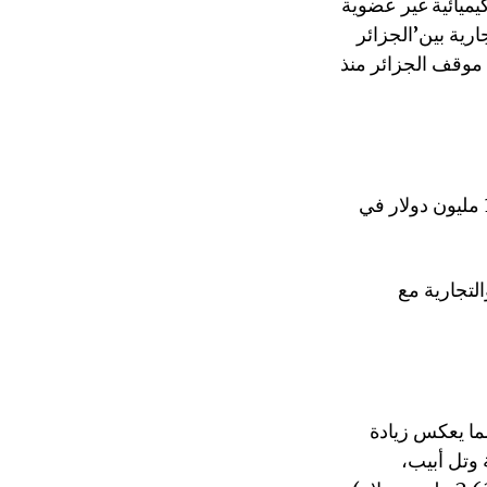
عام 2022، غالبيتها مواد كيميائية غير عضوية
رية بين’الجزائر
 موقف الجزائر منذ
ويأتي المغرب في المركز السادس، حيث بلغت الصادرات إلى إسرائيل س 17.92 مليون دولار في
لتجارية مع
 عام 2022 10.58 مليون دولار، مما يعكس زيادة
ن المنامة وتل أبيب،