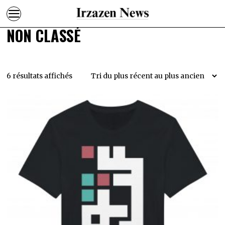
NON CLASSÉ
Trié
6 résultats affichés
du
plus
récent
au
plus
ancien