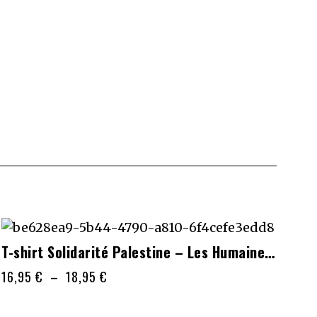
Ce
T-shirt Solidarité Palestine – Les Humaines ne Soutiennent pas les Génocides
produit
Plage
16,95
€
–
18,95
€
a
de
plusieurs
prix :