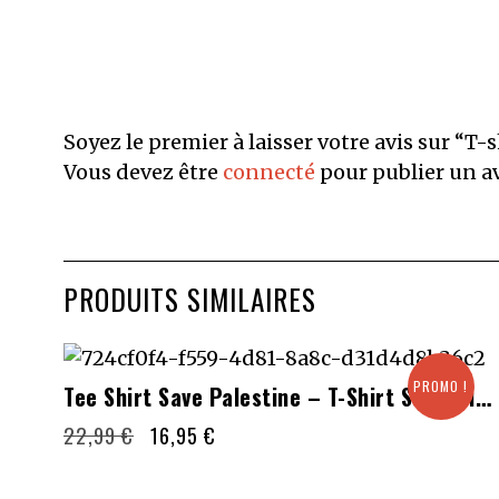
Soyez le premier à laisser votre avis sur “T
Vous devez être
connecté
pour publier un av
PRODUITS SIMILAIRES
Ce
PROMO !
Tee Shirt Save Palestine – T-Shirt Solidarité Palestine – Free Palestine Gaza
produit
Le
Le
22,99
€
16,95
€
a
prix
prix
plusieurs
initial
actuel