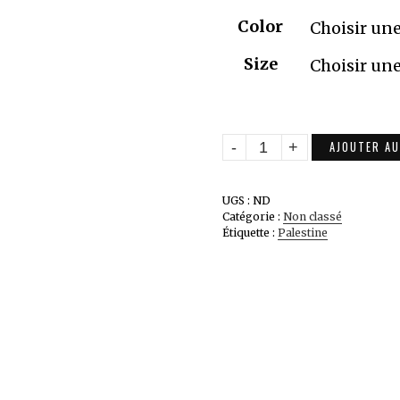
prix :
Color
16,95 
Size
à
18,95 
quantité
AJOUTER AU
de
T-
UGS :
ND
shirt
Catégorie :
Non classé
Étiquette :
Palestine
Solidarité
Palestine
-
FREE
PALESTINE