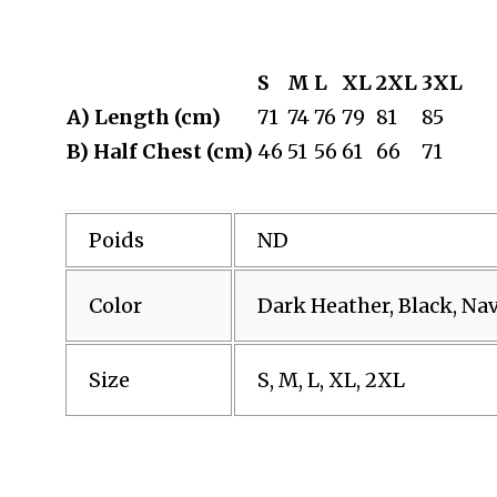
S
M
L
XL
2XL
3XL
A) Length (cm)
71
74
76
79
81
85
B) Half Chest (cm)
46
51
56
61
66
71
Poids
ND
Color
Dark Heather, Black, Na
Size
S, M, L, XL, 2XL