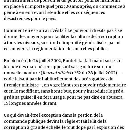
un instrument de pouvoir et du pouvoir pour se maintenir
en place à n’importe quel prix : 20 ans après, on commence à
peine à en entrevoir l’étendue et les conséquences
désastreuses pour le pays.
Comment en est-on arrivés là ? Le pouvoir n’hésita pas à se
donner les moyens pour faciliter la culture de la corruption
à tous les niveaux, sur fond d’impunité généralisée : parmi
ces moyens, la réglementation des marchés publics.
En plein été, le 24 juillet 2002, Bouteflika fait main basse sur
le code des marchés en apposant sa signature sur une
nouvelle mouture (
Journal officiel
n°52 du 28 juillet 2002) –
code faisant partie habituellement des prérogatives du
Premier ministre –, en y greffant son pouvoir réglementaire
et en le modifiant, sans honte bue, pour y introduire le gré à
gré à sa guise : il en fera usage, pour ne pas dire en abusera,
15 longues années durant.
Ce qui devait être l’exception dans la gestion de la
commande publique devint la règle et fait le lit de la
corruption à grande échelle, le tout dopé par l’explosion des