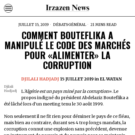
JUILLET 15, 2019
DÉBATS
·
GÉNÉRAL
21 MINS READ
COMMENT BOUTEFLIKA A
MANIPULÉ LE CODE DES MARCHÉS
POUR «ALIMENTER» LA
CORRUPTION
DJILALI HADJADJ
15 JUILLET 2019 in EL WATAN
Djilali
Hadjadj
L
’Algérie est un pays miné par la corruption»
. Le
propos indigné du président Abdelaziz Bouteflika a
été lâché lors d’un meeting tenu le 30 août 1999.
Non seulement il ne fit rien pour déminer le pays de ce fléau,
mais bien au contraire, durant ses 4 trop longs mandats, la
corruption connut une explosion sans précédent, devenue