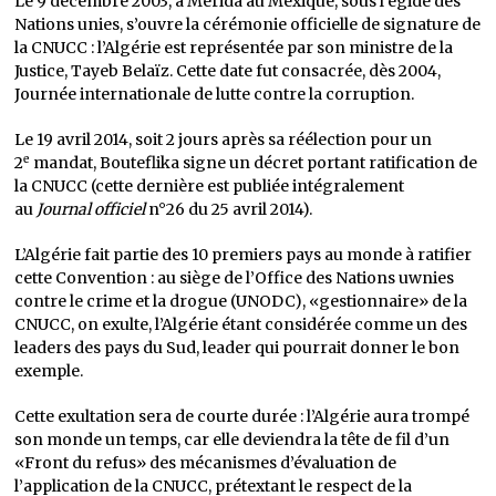
Le 9 décembre 2003, à Mérida au Mexique, sous l’égide des
Nations unies, s’ouvre la cérémonie officielle de signature de
la CNUCC : l’Algérie est représentée par son ministre de la
Justice, Tayeb Belaïz. Cette date fut consacrée, dès 2004,
Journée internationale de lutte contre la corruption.
Le 19 avril 2014, soit 2 jours après sa réélection pour un
e
2
mandat, Bouteflika signe un décret portant ratification de
la CNUCC (cette dernière est publiée intégralement
au
Journal officiel
n°26 du 25 avril 2014).
L’Algérie fait partie des 10 premiers pays au monde à ratifier
cette Convention : au siège de l’Office des Nations uwnies
contre le crime et la drogue (UNODC), «gestionnaire» de la
CNUCC, on exulte, l’Algérie étant considérée comme un des
leaders des pays du Sud, leader qui pourrait donner le bon
exemple.
Cette exultation sera de courte durée : l’Algérie aura trompé
son monde un temps, car elle deviendra la tête de fil d’un
«Front du refus» des mécanismes d’évaluation de
l’application de la CNUCC, prétextant le respect de la