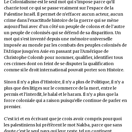
Le Colonialisme est le seul mot qui s’impose parce qu’il
charrie tout ce qui se passe vraiment sur l’espace de la
Palestine Israël. Il permet de n’effacer aucun acteur, aucun
crime dans l’exactitude histoire de la guerre qui se mène
aujourd’hui avec d’un côté un peuple de colons et de l’autre
un peuple de colonisés qui se défend de sa disparition. Un
mot qui s’est inventé depuis une mémoire universelle
imposée au monde par les combats des peuples colonisés de
l’Afrique jusqu’en Asie en passant par l’Amérique de
Christophe Colomb pour nommer, qualifier, identifier tous
ces crimes dont on feint de se disputer la qualification
comme si le droit international pouvait porter son Histoire.
Sinon il n’y a plus d’Histoire, il n’y a plus de Politique, il n’y a
plus que des litiges sur le commerce de la mort, entre le
permis et l’interdit, le halal et le haram. Il n’y a plus que la
force coloniale qui a raison puisqu’elle continue de parler en
premier.
C’est ici et en écrivant que je crois avoir compris pourquoi
les palestiniens lui préfèrent le mot Nakba, parce que sans
doute c’est le seul pays qui leur reste, tel un continent