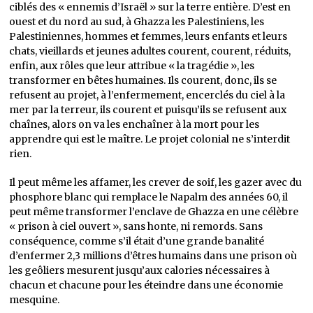
ciblés des « ennemis d’Israël » sur la terre entière. D’est en
ouest et du nord au sud, à Ghazza les Palestiniens, les
Palestiniennes, hommes et femmes, leurs enfants et leurs
chats, vieillards et jeunes adultes courent, courent, réduits,
enfin, aux rôles que leur attribue « la tragédie », les
transformer en bêtes humaines. Ils courent, donc, ils se
refusent au projet, à l’enfermement, encerclés du ciel à la
mer par la terreur, ils courent et puisqu’ils se refusent aux
chaînes, alors on va les enchaîner à la mort pour les
apprendre qui est le maître. Le projet colonial ne s’interdit
rien.
Il peut même les affamer, les crever de soif, les gazer avec du
phosphore blanc qui remplace le Napalm des années 60, il
peut même transformer l’enclave de Ghazza en une célèbre
« prison à ciel ouvert », sans honte, ni remords. Sans
conséquence, comme s’il était d’une grande banalité
d’enfermer 2,3 millions d’êtres humains dans une prison où
les geôliers mesurent jusqu’aux calories nécessaires à
chacun et chacune pour les éteindre dans une économie
mesquine.