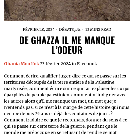
FÉVRIER 28, 2024
DÉBATS
·
عالم
13 MINS READ
DE GHAZZA IL ME MANQUE
L’ODEUR
Ghania Mouffok
23 février 2024 in Facebook
Comment écrire, qualifier, juger, dire ce qui se passe sur les
territoires découpés de la terre entière de la Palestine
martyrisée, comment écrire sur ce qui fait exploser les corps
éparpillés du peuple palestinien, comment m’indigner avec
les autres alors qu’il me manque un mot, un mot que je
n’entends pas, si ce n’est à la marge de cette histoire qui nous
occupe depuis 75 ans et déjà des centaines de jours ?
Comment traduire ce que je reconnais, donner du sens à ce
qui se passe sur cette terre de la guerre, pendant que le
monde me préoccupe en se refusant de rendre ce mot