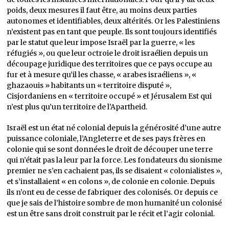
poids, deux mesures il faut être, au moins deux parties
autonomes et identifiables, deux altérités. Or les Palestiniens
n’existent pas en tant que peuple. Ils sont toujours identifiés
par le statut que leur impose Israël par la guerre, « les
réfugiés », ou que leur octroie le droit israélien depuis un
découpage juridique des territoires que ce pays occupe au
fur et à mesure qu’il les chasse, « arabes israéliens », «
ghazaouis » habitants un « territoire disputé »,
Cisjordaniens en « territoire occupé » et Jérusalem Est qui
n’est plus qu’un territoire de l’Apartheid.
Israël est un état né colonial depuis la générosité d’une autre
puissance coloniale, l’Angleterre et de ses pays frères en
colonie qui se sont données le droit de découper une terre
qui n’était pas la leur par la force. Les fondateurs du sionisme
premier ne s’en cachaient pas, ils se disaient « colonialistes »,
et s’installaient « en colons », de colonie en colonie. Depuis
ils n’ont eu de cesse de fabriquer des colonisés. Or depuis ce
que je sais de l’histoire sombre de mon humanité un colonisé
est un être sans droit construit par le récit et l’agir colonial.