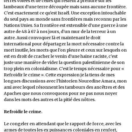
terres volées et de celles qui restent à prendre sur les
lambeaux d’une terre découpée mais sans aucune frontière.
C’est exactement ce qu’est Israël. Une exception intouchable
du seul pays au monde sans frontières mais reconnu par les
Nations Unies. Sa frontière est extensible d’une guerre à une
autre de 48 à 67 à nos jours, d’un mur de la terreur à un
autre. Aussi convoquer là et maintenant le droit
international pour départager la mort nécessaire contre la
mort inutile, les morts que l’on pleure et ceux sur lesquels on
est en droit de cracher le venin d’une haine raciste, c’est
juste une manière de vider la question palestinienne de son
trop plein en colonialisme. C’est le temps nécessaire pour «
Refroidir le crime ». Cette expression je la tiens de mes
longues discussions avec l’historien Nouredine Amara, mon
ami avec lequel résonnent les tambours des ancêtres et des
Apaches que nous convoquons pour ne pas nous noyer
dans les mots des autres et la pitié des nôtres.
Refroidir le crime.
Le congeler en attendant que le rapport de force, avec les
armes de toutes les ex puissances coloniales en renfort,