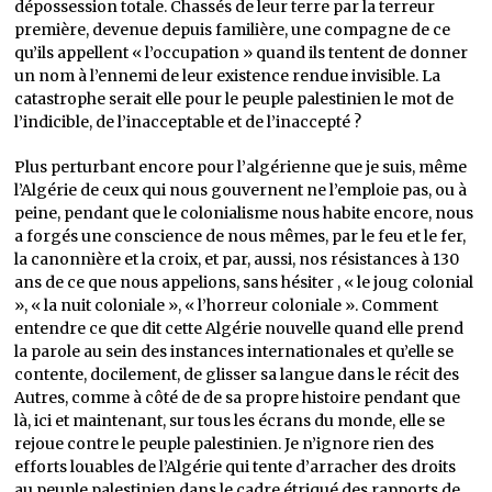
dépossession totale. Chassés de leur terre par la terreur
première, devenue depuis familière, une compagne de ce
qu’ils appellent « l’occupation » quand ils tentent de donner
un nom à l’ennemi de leur existence rendue invisible. La
catastrophe serait elle pour le peuple palestinien le mot de
l’indicible, de l’inacceptable et de l’inaccepté ?
Plus perturbant encore pour l’algérienne que je suis, même
l’Algérie de ceux qui nous gouvernent ne l’emploie pas, ou à
peine, pendant que le colonialisme nous habite encore, nous
a forgés une conscience de nous mêmes, par le feu et le fer,
la canonnière et la croix, et par, aussi, nos résistances à 130
ans de ce que nous appelions, sans hésiter , « le joug colonial
», « la nuit coloniale », « l’horreur coloniale ». Comment
entendre ce que dit cette Algérie nouvelle quand elle prend
la parole au sein des instances internationales et qu’elle se
contente, docilement, de glisser sa langue dans le récit des
Autres, comme à côté de de sa propre histoire pendant que
là, ici et maintenant, sur tous les écrans du monde, elle se
rejoue contre le peuple palestinien. Je n’ignore rien des
efforts louables de l’Algérie qui tente d’arracher des droits
au peuple palestinien dans le cadre étriqué des rapports de