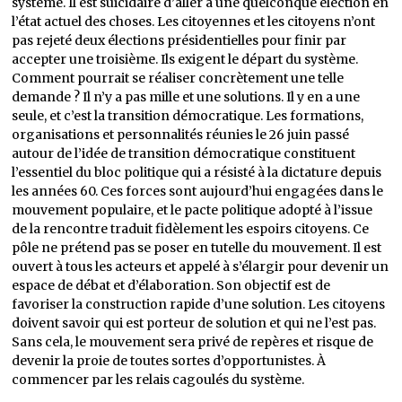
système. Il est suicidaire d’aller à une quelconque élection en
l’état actuel des choses. Les citoyennes et les citoyens n’ont
pas rejeté deux élections présidentielles pour finir par
accepter une troisième. Ils exigent le départ du système.
Comment pourrait se réaliser concrètement une telle
demande ? Il n’y a pas mille et une solutions. Il y en a une
seule, et c’est la transition démocratique. Les formations,
organisations et personnalités réunies le 26 juin passé
autour de l’idée de transition démocratique constituent
l’essentiel du bloc politique qui a résisté à la dictature depuis
les années 60. Ces forces sont aujourd’hui engagées dans le
mouvement populaire, et le pacte politique adopté à l’issue
de la rencontre traduit fidèlement les espoirs citoyens. Ce
pôle ne prétend pas se poser en tutelle du mouvement. Il est
ouvert à tous les acteurs et appelé à s’élargir pour devenir un
espace de débat et d’élaboration. Son objectif est de
favoriser la construction rapide d’une solution. Les citoyens
doivent savoir qui est porteur de solution et qui ne l’est pas.
Sans cela, le mouvement sera privé de repères et risque de
devenir la proie de toutes sortes d’opportunistes. À
commencer par les relais cagoulés du système.