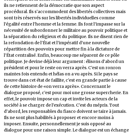
ils ne retiennent de la démocratie que son aspect
procédural. Ils s’accommodent des libertés collectives mais
sont très réservés sur les libertés individuelles comme
l’égalité entre l’homme et la femme. Ils font l’impasse sur la
nécessité de subordonner le militaire au pouvoir politique et
la séparation du religieux et du politique. Ils ne disent rien de
la refondation de l’État et l’impératif d’une nouvelle
répartition des pouvoirs pour mettre fin à la dictature de
l’État centralisé. Enfin, beaucoup me séparent de ce pôle
politique. Je devine déjà leur argument : élisons d’abord un
président et pour le reste on verra après. C’est un ronron
maintes fois entendu et hélas on a vu après. Si le pays se
trouve dans cet état de faillite, c’est en grande partie à cause
de cette histoire de «on verra après». Concernant le
dialogue proposé, c’est pour moi une grosse supercherie. En
effet, le pouvoir impose un cap et invite les acteurs de la
société à se charger de l’exécution. C’est du mépris. Tout
d’abord, les responsables du fiasco doivent se taire à jamais.
Ils ne sont plus habilités à proposer et encore moins à
imposer. Ensuite, personnellement je suis opposé au
dialogue pour une raison simple. Le dialogue est un échange