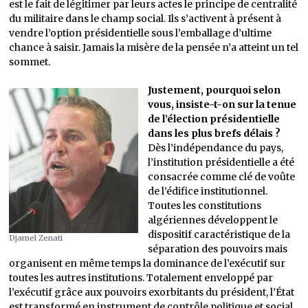
est le fait de légitimer par leurs actes le principe de centralité
du militaire dans le champ social. Ils s’activent à présent à
vendre l’option présidentielle sous l’emballage d’ultime
chance à saisir. Jamais la misère de la pensée n’a atteint un tel
sommet.
Justement, pourquoi selon
vous, insiste-t-on sur la tenue
de l’élection présidentielle
dans les plus brefs délais ?
Dès l’indépendance du pays,
l’institution présidentielle a été
consacrée comme clé de voûte
de l’édifice institutionnel.
Toutes les constitutions
algériennes développent le
dispositif caractéristique de la
Djamel Zenati
séparation des pouvoirs mais
organisent en même temps la dominance de l’exécutif sur
toutes les autres institutions. Totalement enveloppé par
l’exécutif grâce aux pouvoirs exorbitants du président, l’État
est transformé en instrument de contrôle politique et social.