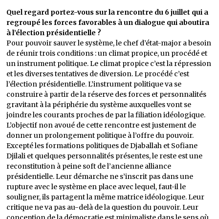
Quel regard portez-vous sur la rencontre du 6 juillet qui a
regroupé les forces favorables à un dialogue qui aboutira
à l’élection présidentielle ?
Pour pouvoir sauver le système, le chef d’état-major a besoin
de réunir trois conditions : un climat propice, un procédé et
un instrument politique. Le climat propice c’est la répression
et les diverses tentatives de diversion. Le procédé c’est
l’élection présidentielle. L’instrument politique va se
construire à partir de la réserve des forces et personnalités
gravitant à la périphérie du système auxquelles vont se
joindre les courants proches de par la filiation idéologique.
L’objectif non avoué de cette rencontre est justement de
donner un prolongement politique à l’offre du pouvoir.
Excepté les formations politiques de Djaballah et Sofiane
Djilali et quelques personnalités présentes, le reste est une
reconstitution à peine soft de l’ancienne alliance
présidentielle. Leur démarche ne s’inscrit pas dans une
rupture avec le système en place avec lequel, faut-il le
souligner, ils partagent la même matrice idéologique. Leur
critique ne va pas au-delà de la question du pouvoir. Leur
conception de la démocratie est minimaliste dans le sens où