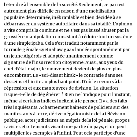
l’étendre à l’ensemble de la société. Seulement, ce pari est
autrement plus difficile en raison d’une mobilisation
populaire déterminée, inébranlable et bien décidée à se
débarrasser du système autoritaire dans sa totalité. L’opinion
a vite compris la combine et ne s’est pas laissé abuser par la
grossière manipulation consistant à réduire tout un système
à une simple içaba. Cela s’est traduit notamment par la
formule géniale «yetnahaw gaa» lancée spontanément par
un jeune Algérois et adoptée unanimement comme
signature de l’insurrection citoyenne. Aussi, aux yeux du
chef d’état-major, le mouvement devient de plus en plus
encombrant. Le «soi-disant hirak» le contrarie dans ses
desseins et l’irrite au plus haut point. D’où le recours à la
répression et aux manœuvres de division. La situation
risque-t-elle de dégénérer ? Rien ne l’indique pour l’instant,
même si certains indices incitent à le penser. Il y a des faits
très inquiétants. Acharnement haineux de policiers sur des
manifestants à terre, dérive négationniste de la télévision
publique, actes judiciaires au mépris de la loi pénale, propos
racistes et offensants visant une partie du pays, et on peut
multiplier les exemples à l’infini. Tout cela participe d’une