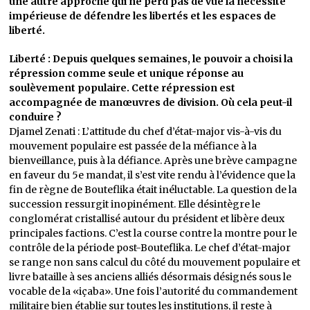
une autre approche qui ne perd pas de vue la nécessité
impérieuse de défendre les libertés et les espaces de
liberté.
Liberté : Depuis quelques semaines, le pouvoir a choisi la
répression comme seule et unique réponse au
soulèvement populaire. Cette répression est
accompagnée de manœuvres de division. Où cela peut-il
conduire ?
Djamel Zenati : L’attitude du chef d’état-major vis-à-vis du
mouvement populaire est passée de la méfiance à la
bienveillance, puis à la défiance. Après une brève campagne
en faveur du 5e mandat, il s’est vite rendu à l’évidence que la
fin de règne de Bouteflika était inéluctable. La question de la
succession ressurgit inopinément. Elle désintègre le
conglomérat cristallisé autour du président et libère deux
principales factions. C’est la course contre la montre pour le
contrôle de la période post-Bouteflika. Le chef d’état-major
se range non sans calcul du côté du mouvement populaire et
livre bataille à ses anciens alliés désormais désignés sous le
vocable de la «içaba». Une fois l’autorité du commandement
militaire bien établie sur toutes les institutions, il reste à