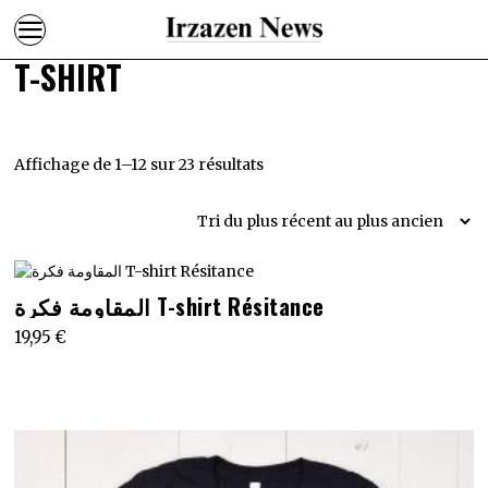
T-SHIRT
Trié
Affichage de 1–12 sur 23 résultats
du
plus
récent
Ce
المقاومة فكرة T-shirt Résitance
au
produit
plus
19,95
€
a
plusieurs
ancien
variations.
Les
options
peuvent
être