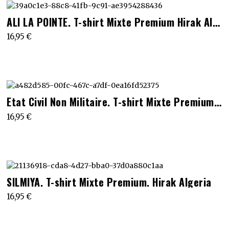
options
produit
peuvent
Ce
ALI LA POINTE. T-shirt Mixte Premium Hirak Algeria
être
produit
choisies
16,95
€
a
sur
plusieurs
la
variations.
page
Les
du
options
produit
peuvent
Ce
Etat Civil Non Militaire. T-shirt Mixte Premium Hirak Algeria
être
produit
choisies
16,95
€
a
sur
plusieurs
la
variations.
page
Les
du
options
produit
peuvent
Ce
SILMIYA. T-shirt Mixte Premium. Hirak Algeria
être
produit
choisies
16,95
€
a
sur
plusieurs
la
variations.
page