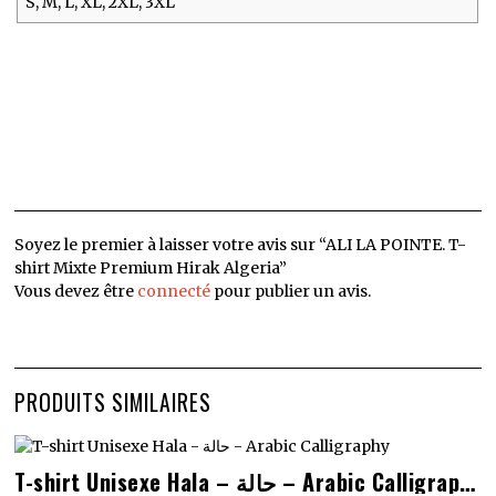
S, M, L, XL, 2XL, 3XL
Soyez le premier à laisser votre avis sur “ALI LA POINTE. T-
shirt Mixte Premium Hirak Algeria”
Vous devez être
connecté
pour publier un avis.
PRODUITS SIMILAIRES
Ce
T-shirt Unisexe Hala – حالة – Arabic Calligraphy
produit