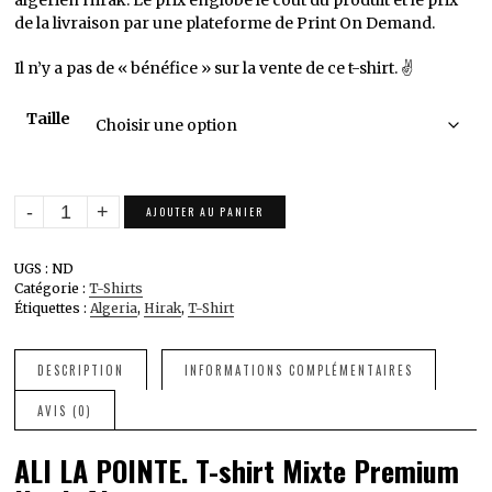
algérien Hirak. Le prix englobe le coût du produit et le prix
de la livraison par une plateforme de Print On Demand.
Il n’y a pas de « bénéfice » sur la vente de ce t-shirt. ✌️
Taille
quantité
AJOUTER AU PANIER
de
ALI
UGS :
ND
LA
Catégorie :
T-Shirts
POINTE.
Étiquettes :
Algeria
,
Hirak
,
T-Shirt
T-
shirt
Mixte
DESCRIPTION
INFORMATIONS COMPLÉMENTAIRES
Premium
AVIS (0)
Hirak
Algeria
ALI LA POINTE. T-shirt Mixte Premium