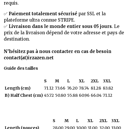
requis.
✅
Paiement totalement sécurisé
par SSL et la
plateforme ultra connue STRIPE.
✅
Livraison dans le monde entier sous 05 jours
. Le
prix de la livraison dépend de votre adresse et pays de
destination.
N’hésitez pas à nous contacter en cas de besoin
contact(at)irzazen.net
Guide des tailles
S
M
L
XL
2XL
3XL
Length (cm)
71.12
73.66
76.20
78.74
81.28
83.82
B) Half Chest (cm)
45.72
50.80
55.88
60.96
66.04
71.12
S
M
L
XL
2XL
3XL
Length (pouces)
28.00
29.00
30.00
31.00
32.00
33.00