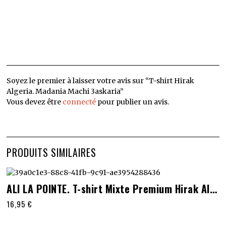
Soyez le premier à laisser votre avis sur “T-shirt Hirak
Algeria. Madania Machi 3askaria”
Vous devez être
connecté
pour publier un avis.
PRODUITS SIMILAIRES
Ce
ALI LA POINTE. T-shirt Mixte Premium Hirak Algeria
produit
16,95
€
a
plusieurs
variations.