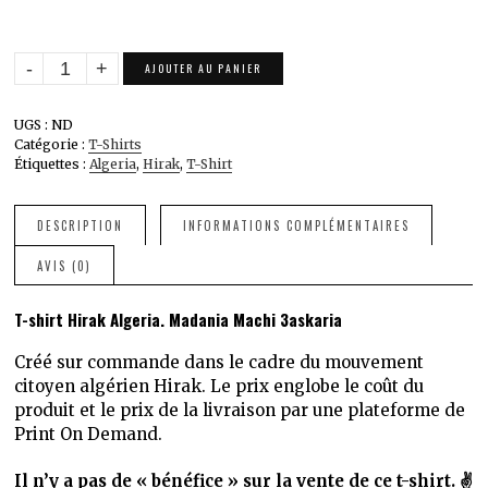
quantité
AJOUTER AU PANIER
de
T-
UGS :
ND
shirt
Catégorie :
T-Shirts
Hirak
Étiquettes :
Algeria
,
Hirak
,
T-Shirt
Algeria.
Madania
Machi
DESCRIPTION
INFORMATIONS COMPLÉMENTAIRES
3askaria
AVIS (0)
T-shirt Hirak Algeria. Madania Machi 3askaria
Créé sur commande dans le cadre du mouvement
citoyen algérien Hirak. Le prix englobe le coût du
produit et le prix de la livraison par une plateforme de
Print On Demand.
Il n’y a pas de « bénéfice » sur la vente de ce t-shirt. ✌️