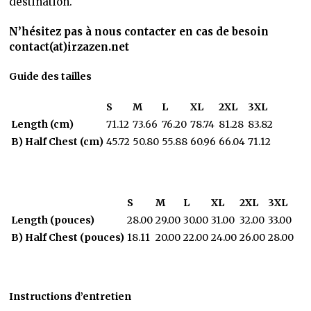
destination.
N’hésitez pas à nous contacter en cas de besoin
contact(at)irzazen.net
Guide des tailles
S
M
L
XL
2XL
3XL
Length (cm)
71.12
73.66
76.20
78.74
81.28
83.82
B) Half Chest (cm)
45.72
50.80
55.88
60.96
66.04
71.12
S
M
L
XL
2XL
3XL
Length (pouces)
28.00
29.00
30.00
31.00
32.00
33.00
B) Half Chest (pouces)
18.11
20.00
22.00
24.00
26.00
28.00
Instructions d’entretien