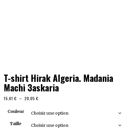
T-shirt Hirak Algeria. Madania
Machi 3askaria
Plage
15,61
€
–
20,05
€
de
prix :
Couleur
15,61 €
à
Taille
20,05 €