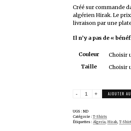
Créé sur commande da
algérien Hirak. Le prix
livraison par une pla
Il n’y a pas de « bénéf
Couleur
Taille
quantité
AJOUTER AU
de
Yasqot
UGS :
ND
Hokm
Catégorie :
T-Shirts
Étiquettes :
Algeria
,
Hirak
,
T-Shir
El