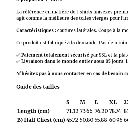
La référence en matière de t-shirts unisexes premi
agit comme la meilleure des toiles vierges pour l’i
Caractéristiques :
coutures latérales. Coupe à la mo
Ce produit est fabriqué à la demande. Pas de mini
✅
Paiement totalement sécurisé
par SSL et la pla
✅
Livraison dans le monde entier sous 05 jours
. 
N’hésitez pas à nous contacter en cas de besoin c
Guide des tailles
S
M
L
XL
2
Length (cm)
71.12
73.66
76.20
78.74
8
B) Half Chest (cm)
45.72
50.80
55.88
60.96
6