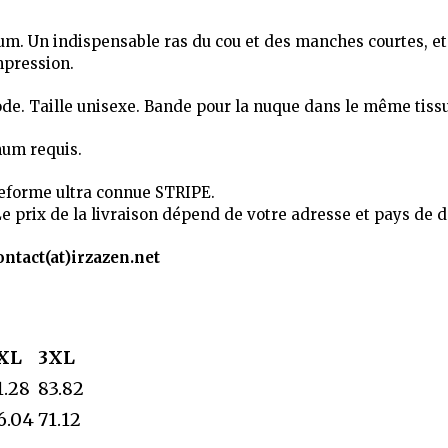
um. Un indispensable ras du cou et des manches courtes, et
mpression.
de. Taille unisexe. Bande pour la nuque dans le même tissu 
mum requis.
teforme ultra connue STRIPE.
Le prix de la livraison dépend de votre adresse et pays de d
ontact(at)irzazen.net
XL
3XL
1.28
83.82
6.04
71.12