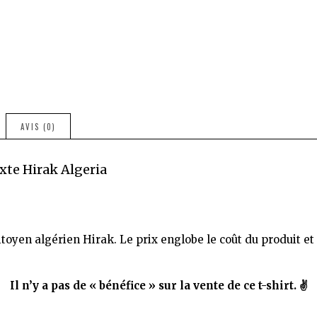
3askar.
T-
shirt
Premium
Mixte
Hirak
Algeria
AVIS (0)
xte Hirak Algeria
en algérien Hirak. Le prix englobe le coût du produit et le
Il n’y a pas de « bénéfice » sur la vente de ce t-shirt. ✌️