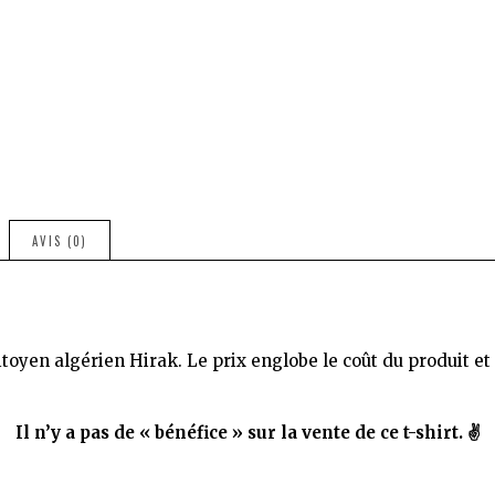
Hirak
Algeria.
SILMIYA
AVIS (0)
en algérien Hirak. Le prix englobe le coût du produit et le
Il n’y a pas de « bénéfice » sur la vente de ce t-shirt. ✌️