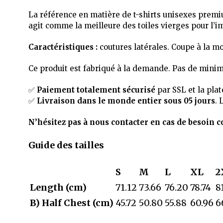
La référence en matière de t-shirts unisexes premi
agit comme la meilleure des toiles vierges pour l’i
Caractéristiques :
coutures latérales. Coupe à la mo
Ce produit est fabriqué à la demande. Pas de mini
✅
Paiement totalement sécurisé
par SSL et la pla
✅
Livraison dans le monde entier sous 05 jours
. 
N’hésitez pas à nous contacter en cas de besoin c
Guide des tailles
S
M
L
XL
2
Length (cm)
71.12
73.66
76.20
78.74
8
B) Half Chest (cm)
45.72
50.80
55.88
60.96
6