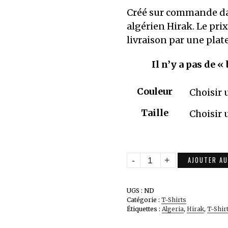
Créé sur commande da
algérien Hirak. Le prix
livraison par une pla
Il n’y a pas de «
Couleur
Taille
quantité
AJOUTER AU
de
T-
UGS :
ND
shirt
Catégorie :
T-Shirts
Étiquettes :
Algeria
,
Hirak
,
T-Shir
Premium