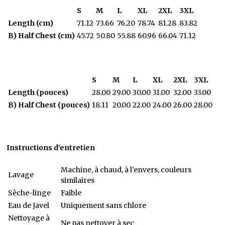
S
M
L
XL
2XL
3XL
Length (cm)
71.12
73.66
76.20
78.74
81.28
83.82
B) Half Chest (cm)
45.72
50.80
55.88
60.96
66.04
71.12
S
M
L
XL
2XL
3XL
Length (pouces)
28.00
29.00
30.00
31.00
32.00
33.00
B) Half Chest (pouces)
18.11
20.00
22.00
24.00
26.00
28.00
Instructions d’entretien
Machine, à chaud, à l’envers, couleurs
Lavage
similaires
Sèche-linge
Faible
Eau de Javel
Uniquement sans chlore
Nettoyage à
Ne pas nettoyer à sec