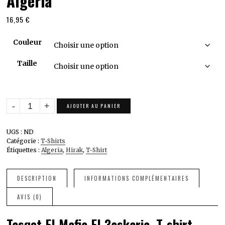
Algeria
16,95
€
Couleur
Taille
quantité
AJOUTER AU PANIER
de
Tasqot
UGS :
ND
El
Catégorie :
T-Shirts
Mafia
Étiquettes :
Algeria
,
Hirak
,
T-Shirt
El
3askaria.
T-
DESCRIPTION
INFORMATIONS COMPLÉMENTAIRES
shirt
AVIS (0)
Mixte
Premium.
Tasqot El Mafia El 3askaria. T-shirt
Hirak