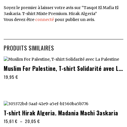
Soyez le premier à laisser votre avis sur “Tasqot El Mafia El
3askaria. T-shirt Mixte Premium. Hirak Algeria”
Vous devez être
connecté
pour publier un avis.
PRODUITS SIMILAIRES
Ce
Muslim For Palestine, T-shirt Solidarité avec La Palestine
produit
19,95
€
a
plusieurs
variations.
Les
options
peuvent
Ce
T-shirt Hirak Algeria. Madania Machi 3askaria
être
produit
choisies
Plage
15,61
€
–
20,05
€
a
sur
de