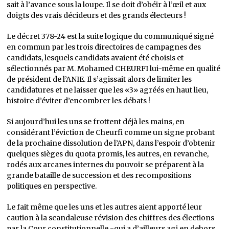
sait à l’avance sous la loupe. Il se doit d’obéir à l’œil et aux
doigts des vrais décideurs et des grands électeurs !
Le décret 378-24 est la suite logique du communiqué signé
en commun par les trois directoires de campagnes des
candidats, lesquels candidats avaient été choisis et
sélectionnés par M. Mohamed CHEURFI lui-même en qualité
de président de l’ANIE. Il s’agissait alors de limiter les
candidatures et ne laisser que les «3» agréés en haut lieu,
histoire d’éviter d’encombrer les débats !
Si aujourd’hui les uns se frottent déjà les mains, en
considérant l’éviction de Cheurfi comme un signe probant
de la prochaine dissolution de l’APN, dans l’espoir d’obtenir
quelques sièges du quota promis, les autres, en revanche,
rodés aux arcanes internes du pouvoir se préparent à la
grande bataille de succession et des recompositions
politiques en perspective.
Le fait même que les uns et les autres aient apporté leur
caution à la scandaleuse révision des chiffres des élections
par la Cour constitutionnelle -qui a d’ailleurs agi en dehors