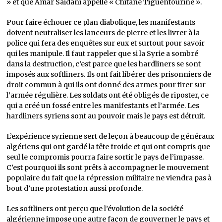
» et que Amar Saidani appelle « Chitane Tiguentourine ».
Pour faire échouer ce plan diabolique, les manifestants
doivent neutraliser les lanceurs de pierre et les livrer à la
police qui fera des enquêtes sur eux et surtout pour savoir
qui les manipule. Il faut rappeler que si la Syrie a sombré
dans la destruction, c’est parce que les hardliners se sont
imposés aux softliners. Ils ont fait libérer des prisonniers de
droit commun à qui ils ont donné des armes pour tirer sur
l’armée régulière. Les soldats ont été obligés de riposter, ce
qui a créé un fossé entre les manifestants et l’armée. Les
hardliners syriens sont au pouvoir mais le pays est détruit.
L’expérience syrienne sert de leçon à beaucoup de généraux
algériens qui ont gardé la tête froide et qui ont compris que
seul le compromis pourra faire sortir le pays de l’impasse.
C’est pourquoi ils sont prêts à accompagner le mouvement
populaire du fait que la répression militaire ne viendra pas à
bout d’une protestation aussi profonde.
Les softliners ont perçu que l’évolution de la société
algérienne impose une autre façon de gouverner le pays et