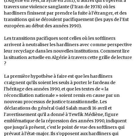
(l’Algérie en 1991, la Syrie en 2011), d’autres qui s’opèrent à
travers une violence sanglante (l’Iran de 1978) où les
hardliners finissent par prendre la fuite à l’étranger, et des
transitions qui se déroulent pacifiquement (les pays de l’Est
européen au début des années 1990).
Les transitions pacifiques sont celles où les softliners
arrivent à neutraliser les hardliners avec comme perspective
leur recyclage dans les nouvelles institutions. Comment lire
la situation actuelle en Algérie à travers cette grille de lecture
?
La première hypothèse à faire est que les hardliners
craignent qu’ils soient les seuls à porter le fardeau de
l’héritage des années 1990, et que les textes de « la
réconciliation nationale » soient remis en cause par un
nouveau processus de justice transitionnelle. Les
déclarations du général Gaid Salah mardi 16 avril et
l’avertissement qu’il a donné à Tewfik Médiène, figure
emblématique de la répression des années 1990, indiquent
que jusqu’à présent, c’est le point de vue des softliners qui
prévaut à l’état-major. Ils s’opposent aux hardliners qui