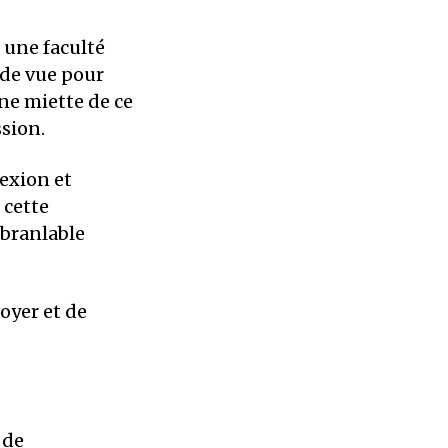
c une faculté
 de vue pour
une miette de ce
ssion.
lexion et
 cette
ébranlable
oyer et de
 de