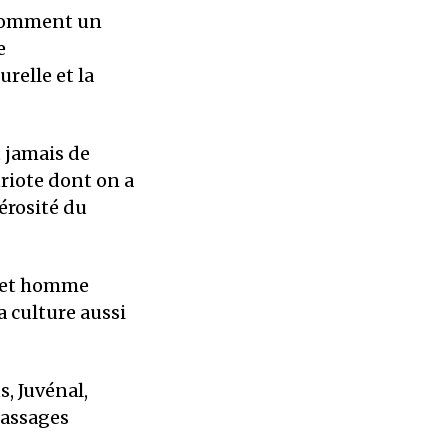
s comment un
e
relle et la
 jamais de
triote dont on a
érosité du
 cet homme
a culture aussi
s, Juvénal,
passages