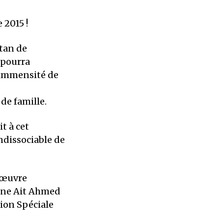
 2015 !
itan de
e pourra
l’immensité de
de famille.
t à cet
indissociable de
l’œuvre
cine Ait Ahmed
tion Spéciale