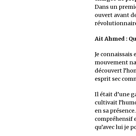
Dans un premie
ouvert avant d
révolutionnair
Ait Ahmed : Qu
Je connaissais 
mouvement nati
découvert l’ho
esprit sec com
Il était d’une g
cultivait l’humo
en sa présence.
compréhensif et
qu’avec lui je p