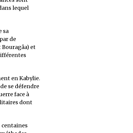
dans lequel
e sa
par de
t Bouragâa) et
ifférentes
ent en Kabylie.
 de se défendre
erre face à
itaires dont
 centaines