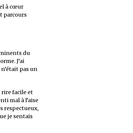
el à cœur
t parcours
imminents du
rme. J’ai
n’était pas un
rire facile et
nti mal à l’aise
rs respectueux,
ue je sentais