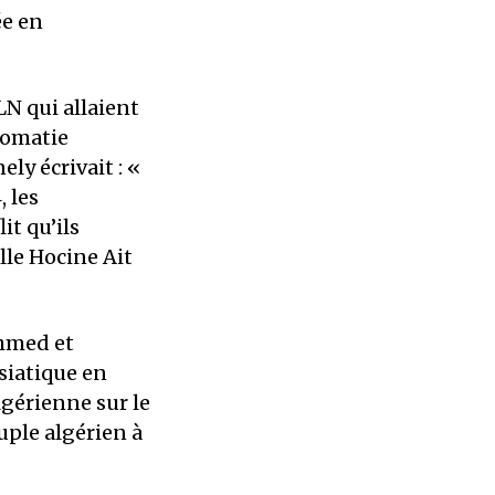
ée en
LN qui allaient
plomatie
ly écrivait : «
 les
it qu’ils
lle Hocine Ait
Ahmed et
siatique en
algérienne sur le
uple algérien à