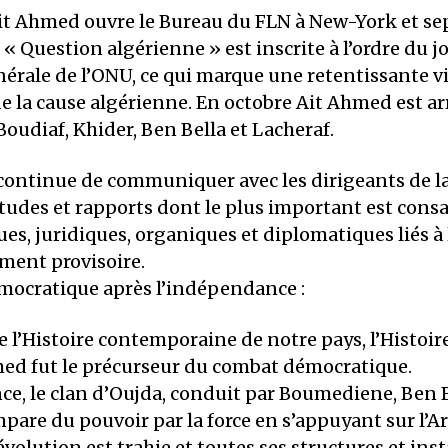
 Ait Ahmed ouvre le Bureau du FLN à New-York et se
 Question algérienne » est inscrite à l’ordre du j
érale de l’ONU, ce qui marque une retentissante vi
e la cause algérienne. En octobre Ait Ahmed est ar
udiaf, Khider, Ben Bella et Lacheraf.
l continue de communiquer avec les dirigeants de l
tudes et rapports dont le plus important est cons
ues, juridiques, organiques et diplomatiques liés à
ent provisoire.
ocratique après l’indépendance :
 l’Histoire contemporaine de notre pays, l’Histoir
ed fut le précurseur du combat démocratique.
ce, le clan d’Oujda, conduit par Boumediene, Ben B
mpare du pouvoir par la force en s’appuyant sur l’
révolution est trahie et toutes ses structures et ins