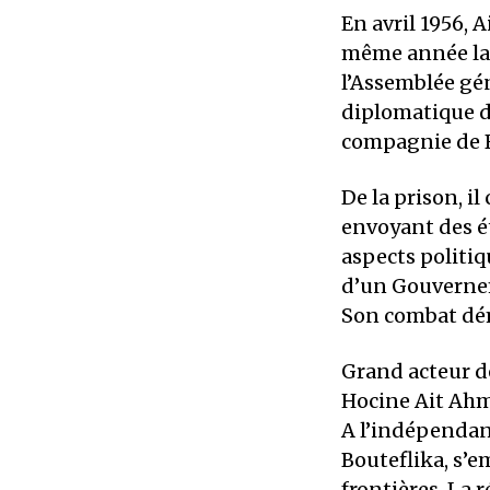
En avril 1956,
même année la «
l’Assemblée gén
diplomatique d
compagnie de Bo
De la prison, i
envoyant des é
aspects politiq
d’un Gouvernem
Son combat dém
Grand acteur de
Hocine Ait Ahm
A l’indépendan
Bouteflika, s’e
frontières. La 