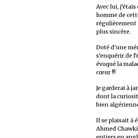
Avec lui, j’ét
homme de cette
régulièrement d
plus sincère.
Doté d’une mém
s’enquérir de l
évoqué la mala
cœur !!!
Je garderai à 
dont la curiosi
bien algérienne
Il se plaisait 
Ahmed Chawki, 
entiers en angl