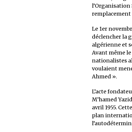
l’Organisation 
remplacement 
Le 1er novembre
déclencher la gu
algérienne et s
Avant même le 
nationalistes a
voulaient mener
Ahmed ».
L’acte fondateu
M’hamed Yazid 
avril 1955. Cett
plan internatio
l’autodétermin