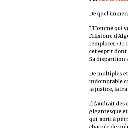
De quel immens
L’Homme qui ve
l’Histoire d’Al
remplacer. On 
cet esprit dont
Sa disparition 
De multiples et
indomptable com
la justice, la fr
Il faudrait des
gigantesque et
qui, sorti à pei
chargée de prép