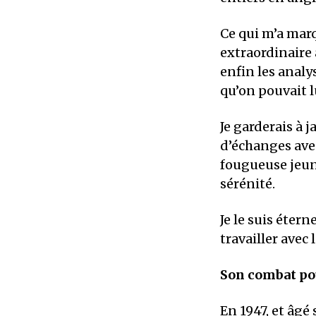
Ce qui m’a marq
extraordinaire 
enfin les analy
qu’on pouvait l
Je garderais à 
d’échanges avec
fougueuse jeune
sérénité.
Je le suis éter
travailler avec
Son combat pou
En 1947, et âgé