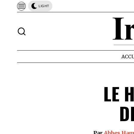
LIGHT
ACCU
LE 
D
Par
Abbes Ha