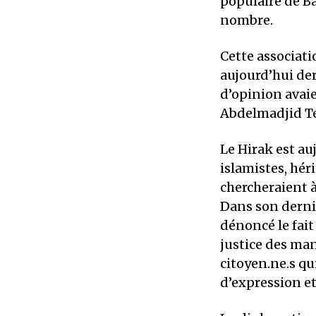
populaire de Ba
nombre.
Cette associati
aujourd’hui der
d’opinion avai
Abdelmadjid T
Le Hirak est auj
islamistes, hér
chercheraient à
Dans son derni
dénoncé le fait
justice des mani
citoyen.ne.s qui
d’expression et