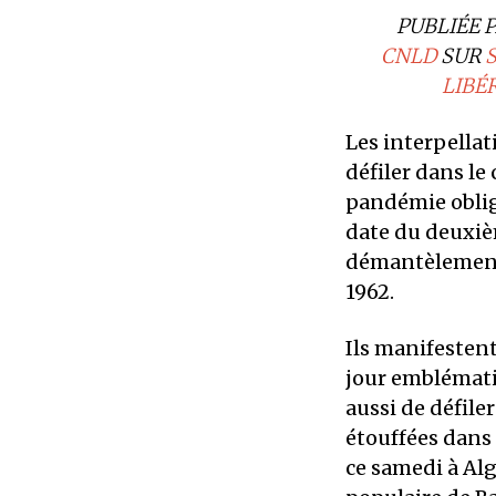
PUBLIÉE 
CNLD
SUR
S
LIBÉ
Les interpellat
défiler dans le
pandémie oblige
date du deuxiè
démantèlement 
1962.
Ils manifestent
jour emblématiq
aussi de défile
étouffées dans 
ce samedi à Alg