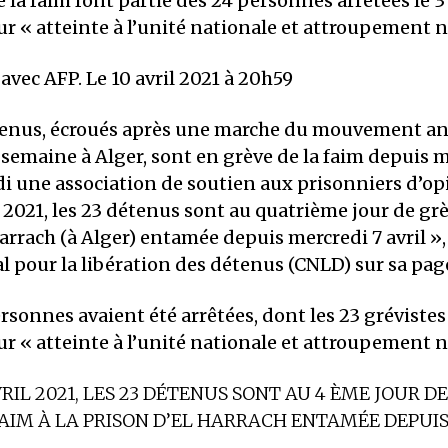
e la faim font partie des 24 personnes arrêtées le 3 
r « atteinte à l’unité nationale et attroupement 
 avec AFP. Le 10 avril 2021 à 20h59
tenus, écroués après une marche du mouvement a
e semaine à Alger, sont en grève de la faim depuis m
i une association de soutien aux prisonniers d’op
 2021, les 23 détenus sont au quatrième jour de grè
Harrach (à Alger) entamée depuis mercredi 7 avril », 
l pour la libération des détenus (CNLD) sur sa pag
ersonnes avaient été arrêtées, dont les 23 grévistes 
r « atteinte à l’unité nationale et attroupement 
RIL 2021, LES 23 DÉTENUS SONT AU 4 ÈME JOUR D
AIM À LA PRISON D’EL HARRACH ENTAMÉE DEPUI