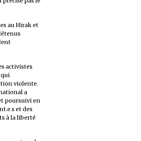
 précise pas le
es au Hirak et
 détenus
dent
es activistes
 qui
tion violente.
national a
et poursuivi en
nt.e.s et des
s à la liberté