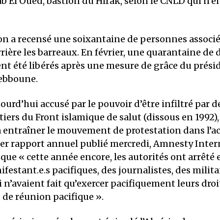
b El Oued, bastion du Hirak, selon le CNLD qui n’en
on a recensé une soixantaine de personnes associé
rière les barreaux. En février, une quarantaine de
ent été libérés après une mesure de grâce du prési
ebboune.
ourd’hui accusé par le pouvoir d’être infiltré par d
itiers du Front islamique de salut (dissous en 1992),
 entraîner le mouvement de protestation dans l’ac
er rapport annuel publié mercredi, Amnesty Inter
 que « cette année encore, les autorités ont arrêté 
festant.e.s pacifiques, des journalistes, des milita
 n’avaient fait qu’exercer pacifiquement leurs droit
 de réunion pacifique ».