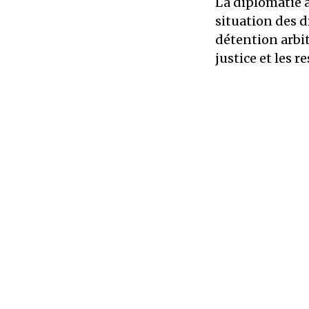
La diplomatie a
situation des 
détention arbi
justice et les r