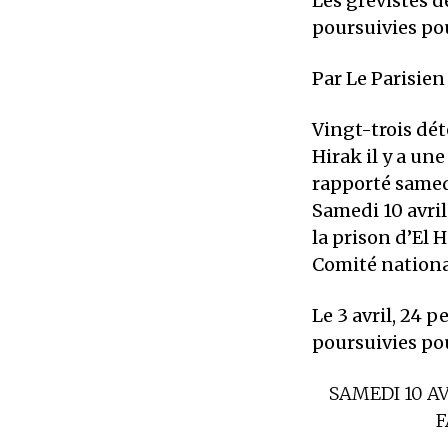
Les grévistes d
poursuivies pou
Par Le Parisien
Vingt-trois dé
Hirak il y a un
rapporté samed
Samedi 10 avril
la prison d’El 
Comité nationa
Le 3 avril, 24 p
poursuivies pou
SAMEDI 10 AV
F