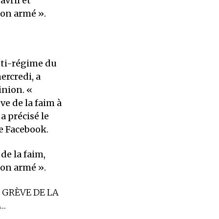
avril et
non armé ».
nti-régime du
ercredi, a
inion. «
ve de la faim à
a précisé le
e Facebook.
de la faim,
non armé ».
E GRÈVE DE LA
S…