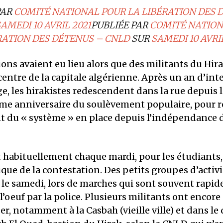
PAR
COMITÉ NATIONAL POUR LA LIBÉRATION DES 
AMEDI 10 AVRIL 2021
PUBLIÉE PAR
COMITÉ NATION
RATION DES DÉTENUS – CNLD
SUR
SAMEDI 10 AVRI
ions avaient eu lieu alors que des militants du Hir
 centre de la capitale algérienne. Après un an d’int
, les hirakistes redescendent dans la rue depuis le
me anniversaire du soulèvement populaire, pour r
du « système » en place depuis l’indépendance de
 habituellement chaque mardi, pour les étudiants,
ue de la contestation. Des petits groupes d’activ
r le samedi, lors de marches qui sont souvent rapi
l’oeuf par la police. Plusieurs militants ont encore
er, notamment à la Casbah (vieille ville) et dans le 