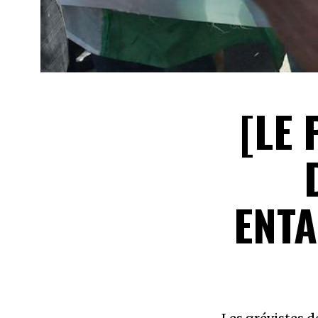
[LE 
ENTA