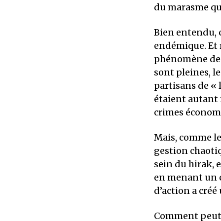
du marasme qu’
Bien entendu, c
endémique. Et m
phénomène de ha
sont pleines, l
partisans de « 
étaient autant
crimes économ
Mais, comme le 
gestion chaotiq
sein du hirak, 
en menant un c
d’action a créé
Comment peut-on