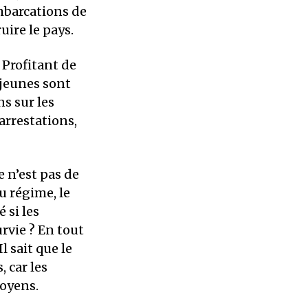
mbarcations de
uire le pays.
. Profitant de
 jeunes sont
s sur les
arrestations,
 n’est pas de
du régime, le
 si les
rvie ? En tout
l sait que le
 car les
toyens.