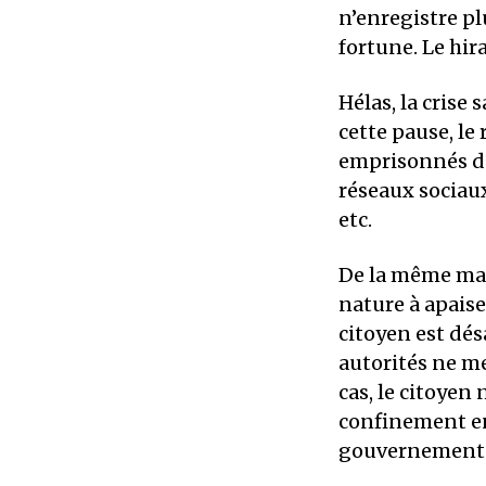
n’enregistre p
fortune. Le hira
Hélas, la crise 
cette pause, le
emprisonnés de
réseaux sociaux
etc.
De la même mani
nature à apaiser
citoyen est dés
autorités ne me
cas, le citoyen
confinement en 
gouvernements 