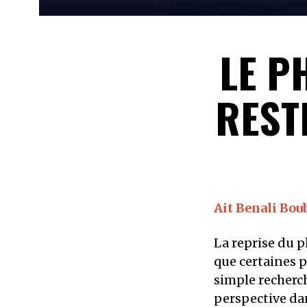
LE P
REST
Ait Benali Bou
La reprise du 
que certaines p
simple recherch
perspective dan