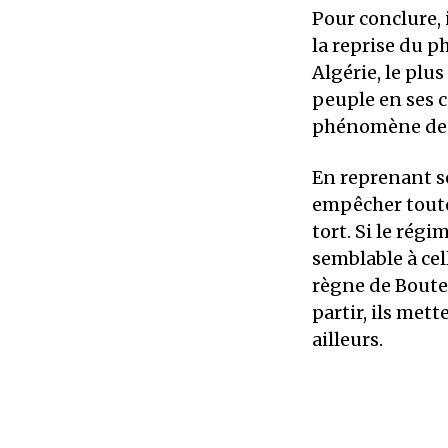
Pour conclure, i
la reprise du 
Algérie, le plus
peuple en ses c
phénomène depu
En reprenant ses
empêcher toute 
tort. Si le rég
semblable à cel
règne de Boutef
partir, ils met
ailleurs.