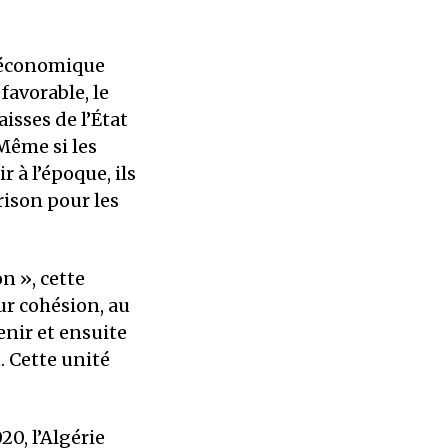
e économique
favorable, le
isses de l’État
Même si les
 à l’époque, ils
rison pour les
n », cette
ur cohésion, au
enir et ensuite
. Cette unité
0, l’Algérie