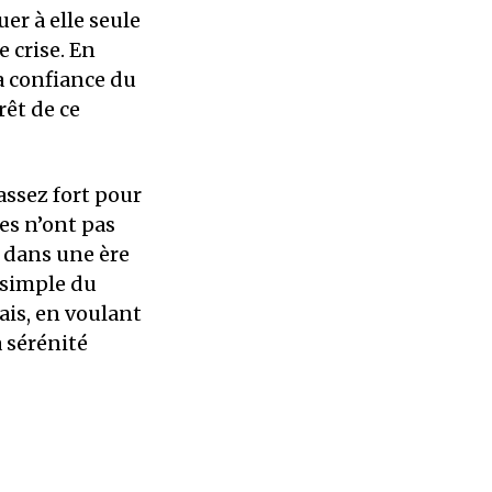
uer à elle seule
 crise. En
la confiance du
rêt de ce
 assez fort pour
es n’ont pas
é dans une ère
 simple du
ais, en voulant
a sérénité