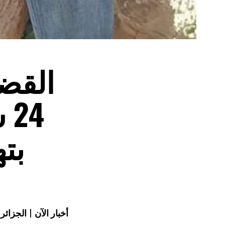
القضا
4
بت
أخبار الآن | الجزائ