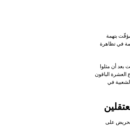
س المؤقّت بتهمة
صمة في تظاهرة
عوا الحبس الموقّت بعد أن مثلوا
العشرة الباقون
لشعبية في
عتقلين
لتحريض على