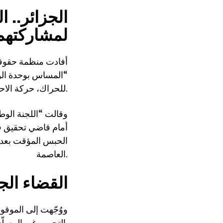
لمشاركتهم
أفادت منظمة حقوقية
“المساس بوحدة الو
للحراك، حركة الاحتجاج المناهضة للنظام.
أمام قاضي تحقيق ف
الحبس المؤقت بعد م
العاصمة.
القضاء الج
ووُجّهت إلى الموق
التجمهر غير المسلّح”، بحسب اللجنة.