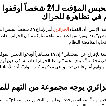
الجزائر.. الحبس المؤقت لـ24 شخصاً أوقفوا
 في تظاهرة للحراك
، الإثنين، أن القضاء
الجزائري
أمر بإيداع 24 شخصاً الحب
طن” بعد يومين من اعتقالهم أثناء مشاركتهم في الجزائر العا
وقالت “اللجنة الوطنية للإفراج عن المعتقلين” إنّ 14 متظاهراً أود
ي محكمة “سيدي محمد” وسط الجزائر العاصمة، في حين أودع 
ثولهم أمام قاضي تحقيق في محكمة “باب الواد”، أحد الأحياء ا
زائري يوجه مجموعة من التهم للم
وفين تهم “المساس بوحدة الوطن” و”التجمهر غير المسلّح” و”ا