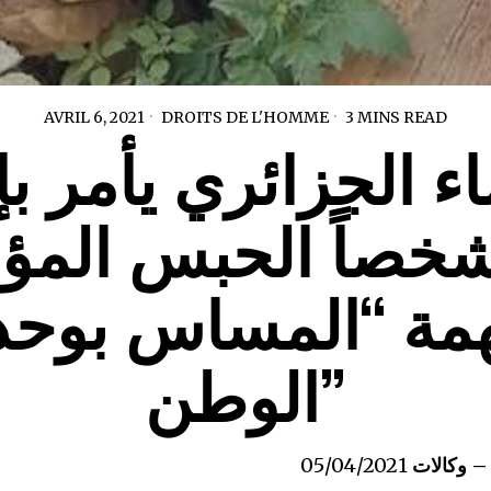
AVRIL 6, 2021
DROITS DE L'HOMME
3 MINS READ
ء الجزائري يأمر بإ
2 شخصاً الحبس الم
همة “المساس بوحد
الوطن”
ر – وكالات
05/04/2021