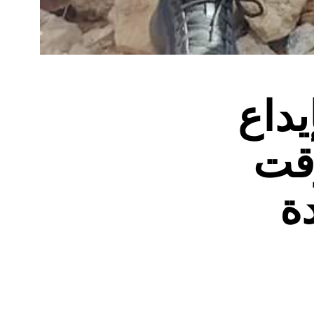
يداع
ؤقت
ة