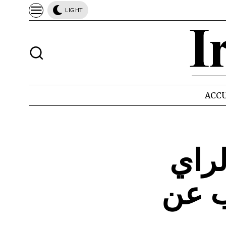
LIGHT
ACCU
لراي
ب عن