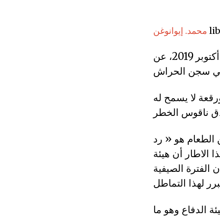
li
محمد. إيوانوغن
أعلن محامو معتقلي الحراك الشعبي في ندوة صحفية اليوم، الاثنين 07 أكتوبر 2019، عن
رقعة لا يسمح له
الطعام هو « رد
الاطار أن هيئة
الفترة الصيفية
ة الدفاع وهو ما