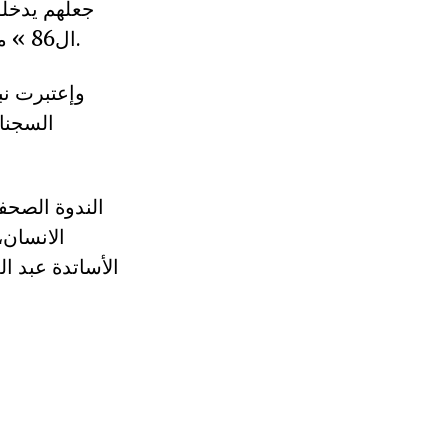
جعلهم يدخل
ال86 » مذكرة أن الدفاع قدم مرتين طلب الافراج المؤقت عنه وتم رفض الطلبين.
وإعتبرت نب
السجناء
الندوة الصحف
الانسان
الأساتدة عبد ال