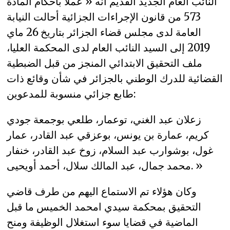
النائب العام الجديد القديم أنه « عملا بأحكام المادة
573 من قانون الإجراءات الجزائية أحالت النيابة
العامة لدى مجلس قضاء الجزائر بتاريخ 26 ماي
2019 إلى السيد النائب العام لدى المحكمة العليا،
ملف التحقيق الابتدائي المنجز من قبل الضبطية
القضائية للدرك الوطني بالجزائر في شأن وقائع ذات
طابع جزائي منسوبة للمدعوين:
زعلان عبد الغني، توعمار، طلعي بوجمعة جودي
كريم، عمارة بن يونس، بوعزقي عبد القادر، عمار
غول، بوشوارب عبد السلام، زوخ عبد القادر، خنفار
محمد جمال، عبد المالك سلال، أحمد أويحيى. »
وكان هؤلاء تم الاستماع اليهم من طرف قاضي
التحقيق بمحكمة سيدي امحمد الخميس ما قبل
الماضية في قضايا سوء استغلال الوظيفة ومنح