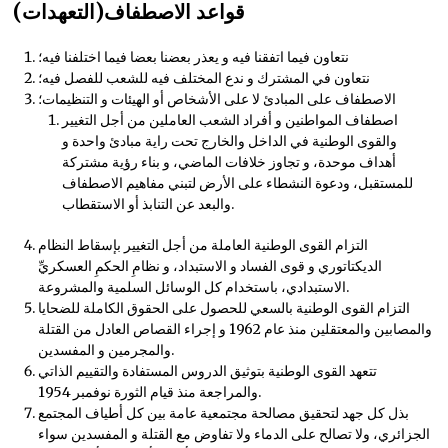
قواعد الاصطفاف(التعهدات)
نتعاون فيما اتفقنا فيه و يعذر بعضنا بعضا فيما اختلفنا فيه؛
نتعاون في المشترك و ندع المختلف فيه للشعب للفصل فيه؛
الاصطفاف على المبادئ لا على الأشخاص أو الهيئات و التنظيمات؛
اصطفاف المواطنين و أفراد الشعب العاملين من أجل التغيير
والقوى الوطنية في الداخل والخارج تحت راية مبادئ واحدة و
أهداف موحدة، و تجاوز خلافات الماضي، و بناء رؤية مشتركة
للمستقبل، ودعوة النشطاء على الأرض لتبني مفاهيم الاصطفاف
والبعد عن التنابذ أو الاستقطاب.
التزام القوى الوطنية العاملة من أجل التغيير بإسقاط النظام
الديكتاتوري و قوى الفساد و الاستبداد، و نظامِ الحكمِ العسكريِّ
الاستبدادي، باستخدام كل الوسائل السلمية والمشروعة.
التزام القوى الوطنية بالسعي للحصول على الحقوق الكاملة للضحايا
والمصابين والمعتقلين منذ عام 1962 و إجراء القصاص العادل من القتلة
والمجرمين و المفسدين.
تتعهد القوى الوطنية بتوثيق الدروس المستفادة والتقييم الذاتي
والمراجعة منذ قيام الثورة نوفمبر 1954.
بذل كل جهد لتحقيق مصالحة مجتمعية عامة بين كل أطياف المجتمع
الجزائري، ولا تصالح على الدماء ولا تفاوض مع القتلة و المفسدين سواء