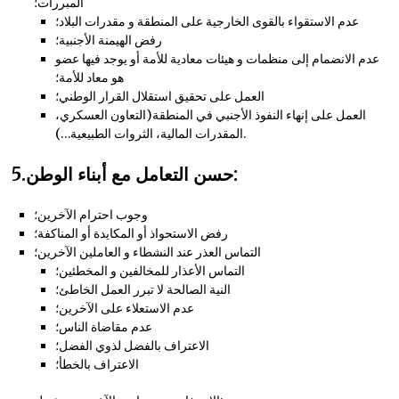
المبررات؛
عدم الاستقواء بالقوى الخارجية على المنطقة و مقدرات البلاد؛
رفض الهيمنة الأجنبية؛
عدم الانضمام إلى منظمات و هيئات معادية للأمة أو يوجد فيها عضو
هو معاد للأمة؛
العمل على تحقيق استقلال القرار الوطني؛
العمل على إنهاء النفوذ الأجنبي في المنطقة(التعاون العسكري،
المقدرات المالية، الثروات الطبيعية…).
5.حسن التعامل مع أبناء الوطن:
وجوب احترام الآخرين؛
رفض الاستحواذ أو المكايدة أو المناكفة؛
التماس العذر عند النشطاء و العاملين الآخرين؛
التماس الأعذار للمخالفين و المخطئين؛
النية الصالحة لا تبرر العمل الخاطئ؛
عدم الاستعلاء على الآخرين؛
عدم مقاضاة الناس؛
الاعتراف بالفضل لذوي الفضل؛
الاعتراف بالخطأ؛