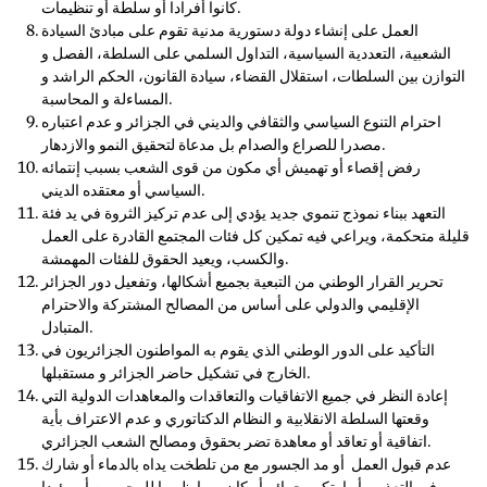
كانوا أفرادا أو سلطة أو تنظيمات.
العمل على إنشاء دولة دستورية مدنية تقوم على مبادئ السيادة
الشعبية، التعددية السياسية، التداول السلمي على السلطة، الفصل و
التوازن بين السلطات، استقلال القضاء، سيادة القانون، الحكم الراشد و
المساءلة و المحاسبة.
احترام التنوع السياسي والثقافي والديني في الجزائر و عدم اعتباره
مصدرا للصراع والصدام بل مدعاة لتحقيق النمو والازدهار.
رفض إقصاء أو تهميش أي مكون من قوى الشعب بسبب إنتمائه
السياسي أو معتقده الديني.
التعهد ببناء نموذج تنموي جديد يؤدي إلى عدم تركيز الثروة في يد فئة
قليلة متحكمة، ويراعي فيه تمكين كل فئات المجتمع القادرة على العمل
والكسب، ويعيد الحقوق للفئات المهمشة.
تحرير القرار الوطني من التبعية بجميع أشكالها، وتفعيل دور الجزائر
الإقليمي والدولي على أساس من المصالح المشتركة والاحترام
المتبادل.
التأكيد على الدور الوطني الذي يقوم به المواطنون الجزائريون في
الخارج في تشكيل حاضر الجزائر و مستقبلها.
إعادة النظر في جميع الاتفاقيات والتعاقدات والمعاهدات الدولية التي
وقعتها السلطة الانقلابية و النظام الدكتاتوري و عدم الاعتراف بأية
اتفاقية أو تعاقد أو معاهدة تضر بحقوق ومصالح الشعب الجزائري.
عدم قبول العمل أو مد الجسور مع من تلطخت يداه بالدماء أو شارك