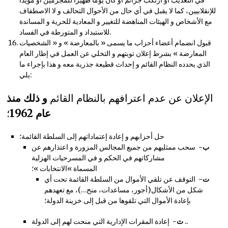
في التعذيب أو ارتكب جرائم أو كان يوما ظهيرا للمجرمين أو مؤيدا
للإنقلابيين، كما لا يقبل في أي حال من الأحوال التحالف و لا الاصطفاف
مع الأشخاص و الهيئات المناهضة للتغيير و المعادية للحرية و المساندة
للاستبداد و المتورطة في الفساد.
قبول انضمام أعضاء أحزاب ما يسمى « بالمعارضة » و « الشخصيات
المعارضة » بشرط إعلان توبتهم و التخلي عن العمل في إطار العام
الذي يحدده النظام القائم و إحداث قطيعة جذرية معه و هذا بإجراء ما
يلي:
الإعلان عن عدم اعترافهم بالنظام القائم
و ذلك منذ
عام 1962
؛
حل أحزابهم و إعادة إعتماداتهم إلى السلطة القائمة؛
ب‌-
سحب ممثليهم من جميع المجالس المزورة و اعتذارهم عن
مشاركاتهم في الحكم و في المسرحيات الهزلية
المسماة »الانتخابات »؛
ت‌-
التوقف عن تلقي الأموال من السلطة القائمة تحت أي
شكل من الأشكال(أجور، مساعدات، منح…)، مع تعهدهم
بإعادة الأموال التي تلقوها من قبل إلى خزينة الدولة؛
إعادة المقرات الإدارية التي منحت لهم إلى الدولة ..
ث‌-