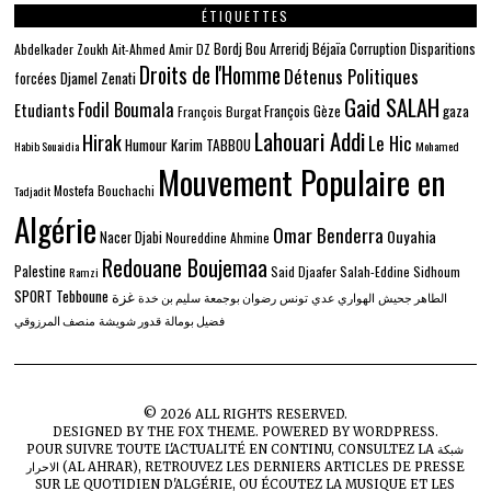
ÉTIQUETTES
Béjaïa
Bordj Bou Arreridj
Corruption
Disparitions
Abdelkader Zoukh
Ait-Ahmed
Amir DZ
Droits de l'Homme
Détenus Politiques
Djamel Zenati
forcées
Gaid SALAH
Fodil Boumala
Etudiants
gaza
François Gèze
François Burgat
Lahouari Addi
Hirak
Le Hic
Humour
Karim TABBOU
Habib Souaidia
Mohamed
Mouvement Populaire en
Mostefa Bouchachi
Tadjadit
Algérie
Omar Benderra
Ouyahia
Nacer Djabi
Noureddine Ahmine
Redouane Boujemaa
Palestine
Said Djaafer
Salah-Eddine Sidhoum
Ramzi
SPORT
Tebboune
غزة
الطاهر جحيش
الهواري عدي
تونس
رضوان بوجمعة
سليم بن خدة
فضيل بومالة
قدور شويشة
منصف المرزوقي
©
2026
ALL RIGHTS RESERVED.
DESIGNED BY
THE FOX THEME
. POWERED BY WORDPRESS.
شبكة
POUR SUIVRE TOUTE L'ACTUALITÉ EN CONTINU, CONSULTEZ LA
, RETROUVEZ LES DERNIERS ARTICLES DE PRESSE
الاحرار (AL AHRAR)
SUR
LE QUOTIDIEN D'ALGÉRIE
, OU ÉCOUTEZ LA MUSIQUE ET LES