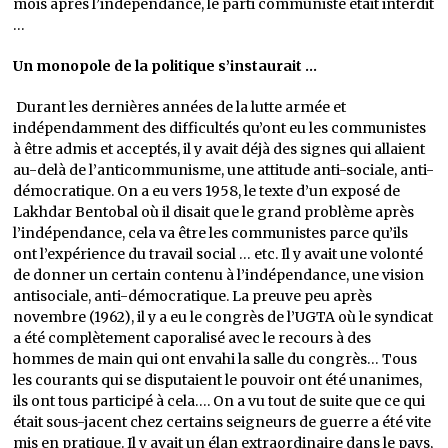
mois après l’indépendance, le parti communiste était interdit
…
Un monopole de la politique s’instaurait …
Durant les dernières années de la lutte armée et
indépendamment des difficultés qu’ont eu les communistes
à être admis et acceptés, il y avait déjà des signes qui allaient
au-delà de l’anticommunisme, une attitude anti-sociale, anti-
démocratique. On a eu vers 1958, le texte d’un exposé de
Lakhdar Bentobal où il disait que le grand problème après
l’indépendance, cela va être les communistes parce qu’ils
ont l’expérience du travail social … etc. Il y avait une volonté
de donner un certain contenu à l’indépendance, une vision
antisociale, anti-démocratique. La preuve peu après
novembre (1962), il y a eu le congrès de l’UGTA où le syndicat
a été complètement caporalisé avec le recours à des
hommes de main qui ont envahi la salle du congrès… Tous
les courants qui se disputaient le pouvoir ont été unanimes,
ils ont tous participé à cela…. On a vu tout de suite que ce qui
était sous-jacent chez certains seigneurs de guerre a été vite
mis en pratique. Il y avait un élan extraordinaire dans le pays,