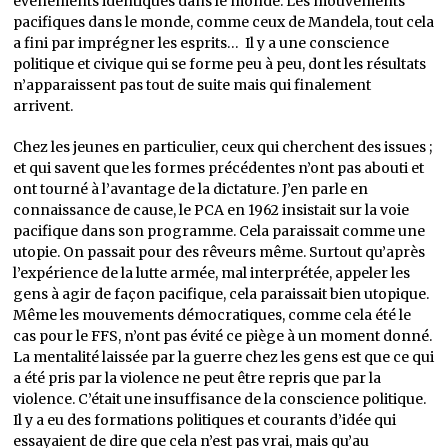
évènements identiques dans le monde. Les mouvements
pacifiques dans le monde, comme ceux de Mandela, tout cela
a fini par imprégner les esprits… Il y a une conscience
politique et civique qui se forme peu à peu, dont les résultats
n’apparaissent pas tout de suite mais qui finalement
arrivent.
Chez les jeunes en particulier, ceux qui cherchent des issues ;
et qui savent que les formes précédentes n’ont pas abouti et
ont tourné à l’avantage de la dictature. J’en parle en
connaissance de cause, le PCA en 1962 insistait sur la voie
pacifique dans son programme. Cela paraissait comme une
utopie. On passait pour des rêveurs même. Surtout qu’après
l’expérience de la lutte armée, mal interprétée, appeler les
gens à agir de façon pacifique, cela paraissait bien utopique.
Même les mouvements démocratiques, comme cela été le
cas pour le FFS, n’ont pas évité ce piège à un moment donné.
La mentalité laissée par la guerre chez les gens est que ce qui
a été pris par la violence ne peut être repris que par la
violence. C’était une insuffisance de la conscience politique.
Il y a eu des formations politiques et courants d’idée qui
essayaient de dire que cela n’est pas vrai, mais qu’au