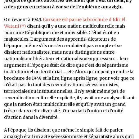
Jusqu’à ce que les autorités décident que c’est un délit, il y
a des gens en prison à cause de l’emblème amazigh.
On revient à 1949.
Lorsque est parue la brochure d’Idir El
Watani (*)
disant qu’il y a une nation multiculturelle mais
pour une République une et indivisible. C’était écrit en
majuscules. L’argument des apprentis-dictateurs de
l’époque, même s’ils ne s’en rendaient pas compte et se
disaient nationalistes, mais nous distinguions entre
nationalisme libérateur et nationalisme oppresseur… leur
argument à l’époque était de dire que c’est du séparatisme
institutionnel ou territorial … etc Alors qu’on peut prendre la
brochure de 1949 et la lire, ligne après ligne, pour voir que ce
n’était pas du tout des revendications sécessionnistes,
territoriales ou institutionnelles. Il n’y avait même pas de
revendication culturelle explicite, il y avait une analyse disant
que la nation était multiculturelle et qu’il y avait un grand
trésor dans cette diversité. On parlait d’union et d’unité
d’action dans la diversité.
A l’époque, ils disaient que même le simple fait de parler
amazigh était un acte sécessionniste et séparatiste alors qu’il