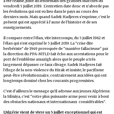
a été réalisé, juste au lendemain des grandes marches du
vendredi 5 juillet 2019. L’entretien date donc et n’aborde pas
les évolutions qui ont eu lieu dans le pays au cours des
derniers mois. Mais quand Sadek Hadjeres s’exprime, c’est le
présent qui est apprécié à l’aune de l’histoire et de ses
enseignements.
Il compare entre l’élan, vite interrompu, du 5 juillet 1962 et
l’élan qui s’est exprimé le 5 juillet 2019. La “crise dite
berbériste” de 1949 provoquée de “manière fallacieuse” par
la direction du PPA-MTLD fait écho aux arrestations pour le
port de l’emblème amazigh alors que le peuple a très
largement dépasser ce faux clivage. Sadek Hadjeres fait
l’éloge de la non-violence du Hirak et insiste, le pacifisme
peut-être révolutionnaire, contrairement aux idées qui ont
longtemps dominé chez les courants progressistes.
C’est d’ailleurs le message qu’il adresse aux jeunes Algériens:
la Silmiya, c’est “votre plus puissante arme pour venir à bout
des obstacles nationaux et internationaux considérables”.
L’Algérie vient de vivre un 5 juillet exceptionnel qui est