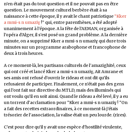
n’en était pas du tout question et il ne pouvait pas en être
question. Le mouvement culturel berbère était à sa
naissance à cette époque, il y avait le chant patriotique
“Kker
a mmi-s n umaziɣ
!” qui, entre parenthèses, a été adopté
unanimement à l’époque. A la fête de l’AEMAN, organisée à
l’opéra d’Alger, il s’est posé un grand problème. A la dernière
minute, on a supprimé Kker a mmi-s n umaziɣ qui dure trois
minutes sur un programme arabophone et francophone de
deux à trois heures.
A ce moment-là, les partisans culturels de l’amazighité, ceux
qui ont créé et lancé Kker a mmi-s n umaziɣ, Ait Amrane et
ses amis ont refusé d’ouvrir le rideau et ont dit qu’ils
refusaient de participer. Finalement, ce n’était pas des gens
qui l’ont fait sur directive du MTLD, mais des illuminés qui
ont voulu qu’il en soit ainsi. Quand le rideau a été levé, il y a eu
un torrent d’acclamation pour “Kker a mmi-s n umaziɣ ! “On
a fait des recettes extraordinaires, à ce moment-là j’étais
trésorier de l’association, la valise était un peu lourde. (rires).
C’est pour dire qu’il y avait une espèce d’hostilité virulente,