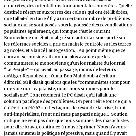
concrètes, des orientations fondamentales concrètes. Quelle
destinée réserver aux terres des colons qui ont été libérées,
que fallait-il en faire ? Il y a un certain nombre de problèmes
sociaux qui se sont posés, sous la poussée des revendications
populaires également, qui font que c’est le courant
Boumediene qui était, malgré son autoritarisme, porté sur
les réformes sociales a pris en main le contrôle sur les terres
agricoles, et a lancé l’autogestion… Au point même que ce
courant se considérait comme plus avancé que les
communistes. Je me souviens qu’un journaliste du journal
“Le Peuple” – qui avait, au passage, moins de lecteurs
qu’Alger Républicain- Omar Ben Mahdjoub a écrit un
éditorial où il disait qu’alors que les “communistes sont pour
une voie non-capitaliste, nous, nous sommes pour le
socialisme”. Concrètement, le PC disait qu’il fallait une
solution pacifique des problèmes. On peut relire tout ce qui a
été écrit en été 62 sur les façons de résoudre la crise, front
anti-impérialiste, front uni mais pas parti unique… Soutien
critique ne veut pas dire que nous sommes des masochistes
pour dire bravo, continuez à nous réprimer. Nous n’avons
jamais soutenu la politique répressive, mais quand il y avait