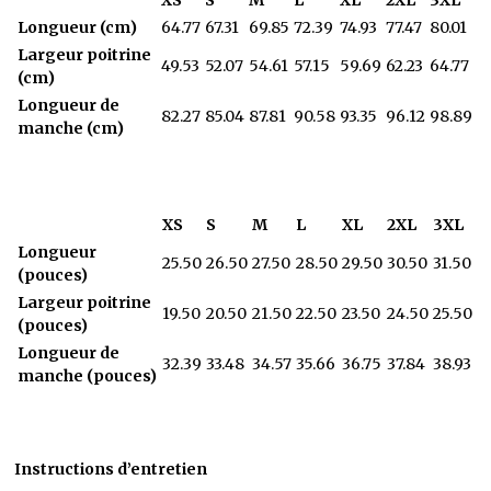
Longueur (cm)
64.77
67.31
69.85
72.39
74.93
77.47
80.01
Largeur poitrine
49.53
52.07
54.61
57.15
59.69
62.23
64.77
(cm)
Longueur de
82.27
85.04
87.81
90.58
93.35
96.12
98.89
manche (cm)
XS
S
M
L
XL
2XL
3XL
Longueur
25.50
26.50
27.50
28.50
29.50
30.50
31.50
(pouces)
Largeur poitrine
19.50
20.50
21.50
22.50
23.50
24.50
25.50
(pouces)
Longueur de
32.39
33.48
34.57
35.66
36.75
37.84
38.93
manche (pouces)
Instructions d’entretien