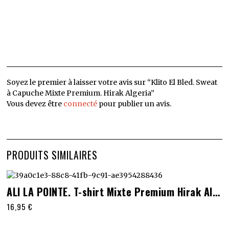
Soyez le premier à laisser votre avis sur “Klito El Bled. Sweat
à Capuche Mixte Premium. Hirak Algeria”
Vous devez être
connecté
pour publier un avis.
PRODUITS SIMILAIRES
Ce
ALI LA POINTE. T-shirt Mixte Premium Hirak Algeria
produit
16,95
€
a
plusieurs
variations.