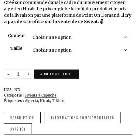
prix :
Créé sur commande dans le cadre du mouvement citoyen
24,95 €
algérien Hirak. Le prix englobe le coût du produit et le prix
à
de la livraison par une plateforme de Print On Demand.
Il n’y
27,95 €
a pas de « profit » sur la vente de ce Sweat. ✌️
Couleur
Taille
quantité
AJOUTER AU PANIER
de
Klito
UGS :
ND
El
Catégorie :
Sweats à Capuche
Bled.
Étiquettes :
Algeria
,
Hirak
,
T-Shirt
Sweat
à
Capuche
DESCRIPTION
INFORMATIONS COMPLÉMENTAIRES
Mixte
AVIS (0)
Premium.