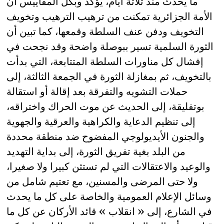
ما يحدث منذ ثلاثة أيام، يؤكد وبكل المقاييس أن
الأمة الجزائرية تمكنت من ترهيب الترهيب وتخويف
التخويف ودفن عنف السلطة وقمعها، كما تبين أن
الثورة السلمية تسير ببوصلة واضحة وقد نجحت في
إفشال كل مناورات السلطة المتتابعة، التي بدأت
بالتخويف، ثم بمغازلة الثورة في الجمعة الثالثة، إلى
حملات التشويه والتفرقة بعد إقالة أو استقالة
بوتفليقة، إلى الحديث عن موت الحراك واختراقه،
إلى تنظيم الدعاية والكراهية والعرقية والجهوية
والجنون الأيديولوجي المفضوح ضد منطقة محددة
من البلد بغية تفريق الثورة، إلى بداية التهديد
والوعيد والاعتقالات التي لم تستثن كبيرا ولا صغيرا،
ولا حتى المرضى والمسنين، مع تعتيم شامل من
وسائل الإعلام العمومية والخاصة على كل ما يحدث
في الشارع، إلى « انقلاب » قائد الأركان عن كل ما