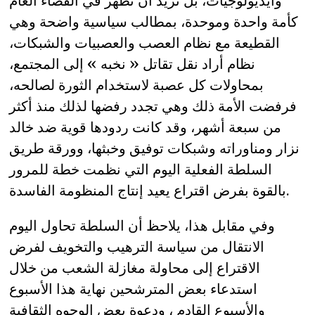
وأيديولوجيات، بل تريد أن تظهر في الفضاء العام
كأمة واحدة وموحدة، بمطالب سياسية واضحة وهي
القطيعة مع نظام العصب والعصبيات والشبكات،
نظام أراد نقل تقاتل « نخبه » إلى المجتمع،
بمحاولات كل عصبة لاستخدام الثورة لصالحه،
فرفضت الأمة ذلك وهي تجدد رفضها لذلك منذ أكثر
من سبعة أشهر، وقد كانت ردودها قوية ضد خالد
نزار ومناوراته وشبكات توفيق وخبثها، وورقة طريق
السلطة الفعلية اليوم التي نظمت خطة للمرور
بالقوة بفرض اقتراع يعيد إنتاج المنظومة الفاسدة.
وفي مقابل هذا، يلاحظ أن السلطة تحاول اليوم
الانتقال من سياسة الترهيب والتخويف لفرض
الاقتراع إلى محاولة مغازلة الشعب من خلال
استدعاء بعض المترشحين نهاية هذا الأسبوع
والأسبوع القادم ، ودعوة بعض الوجوه الثقافية