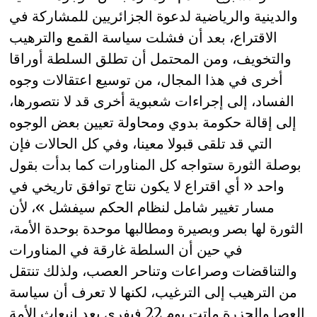
والدينية والرياضية لدعوة الجزائريين للمشاركة في
الاقتراع، بعد أن فشلت سياسة القمع والترهيب
والتخويف، ومن المحتمل أن تطلق السلطة أوراقا
أخرى في هذا المجال، من توسيع اعتقالات وجوه
الفساد، إلى إجراءات شعبوية أخرى قد لا نتصورها،
إلى إقالة حكومة بدوي ومحاولة تعيين بعض الوجوه
التي قد تلقى قبولا معينا، وفي كل الحالات فإن
بوصلة الثورة ستواجه كل المناورات كما بدأت بقول
واحد « أي اقتراع لا يكون نتاج توافق تاريخي في
مسار تغيير شامل لنظام الحكم سيفشل »، لأن
الثورة لها بصر وبصيرة ومطالبها موحدة بوحدة الأمة،
في حين أن السلطة غارقة في المناورات
والتناقضات وصراعات وتناحر العصب، ولذلك تنتقل
من الترهيب إلى الترغيب، لكنها لا تعرف أن سياسة
العصا والجزرة ماتت يوم 22 فيفري بعد انبعاث الأمة