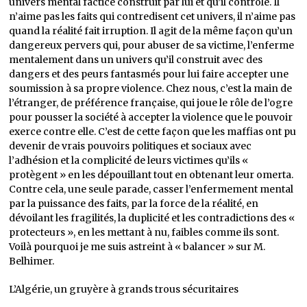
univers mental factice construit par lui et qu’il contrôle. Il
n’aime pas les faits qui contredisent cet univers, il n’aime pas
quand la réalité fait irruption. Il agit de la même façon qu’un
dangereux pervers qui, pour abuser de sa victime, l’enferme
mentalement dans un univers qu’il construit avec des
dangers et des peurs fantasmés pour lui faire accepter une
soumission à sa propre violence. Chez nous, c’est la main de
l’étranger, de préférence française, qui joue le rôle de l’ogre
pour pousser la société à accepter la violence que le pouvoir
exerce contre elle. C’est de cette façon que les maffias ont pu
devenir de vrais pouvoirs politiques et sociaux avec
l’adhésion et la complicité de leurs victimes qu’ils «
protègent » en les dépouillant tout en obtenant leur omerta.
Contre cela, une seule parade, casser l’enfermement mental
par la puissance des faits, par la force de la réalité, en
dévoilant les fragilités, la duplicité et les contradictions des «
protecteurs », en les mettant à nu, faibles comme ils sont.
Voilà pourquoi je me suis astreint à « balancer » sur M.
Belhimer.
L’Algérie, un gruyère à grands trous sécuritaires