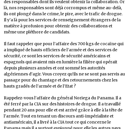
des responsables dont ils veulent obtenir la collaboration. Or
là, nos responsables sont déjà corrompus et même au-delà,
ils ont plongé dans le crime, le pire, avec le trafic de drogue.
Il y’a là pour les services de renseignement étrangers de la
matière à profusion pour obtenir des collaborations et
même une pléthore de candidats.
Il faut rappeler que pour l’affaire des 700 kgs de cocaïne qui
a impliqué de hauts officiers de l’armée et des services de
sécurité, ce sont les services de sécurité américains et
espagnols qui avaient mis en lumière la filière qui opérait
depuis plusieurs années et ont sommé les autorités
algériennes d’agir. Vous croyez qu’ils ne se sont pas servis au
passage pour du chantage et des retournements chez les
hauts gradés de l’armée et de l’Etat ?
Rappelez-vous l’affaire du général Noriega du Panama. Il a
été ferré par la CIA sur des histoires de drogue. Il a travaillé
pendant 20 ans pour elle et est arrivé grâce à elle à la tête de
l’armée. Tout en tenant un discours anti-impérialiste et
antiaméricain, il a livré à la CIA tout ce qui concerne le
Panama mais il a surtout espionné pour elle les autres pays