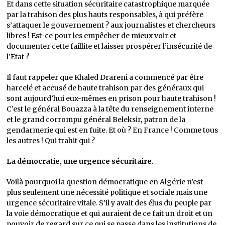
Et dans cette situation sécuritaire catastrophique marquée
par la trahison des plus hauts responsables, à qui préfère
s’attaquer le gouvernement ? aux journalistes et chercheurs
libres ! Est-ce pour les empêcher de mieux voir et
documenter cette faillite et laisser prospérer l’insécurité de
l’Etat ?
Il faut rappeler que Khaled Drareni a commencé par être
harcelé et accusé de haute trahison par des généraux qui
sont aujourd’hui eux-mêmes en prison pour haute trahison !
C’est le général Bouazza à la tête du renseignement interne
et le grand corrompu général Beleksir, patron de la
gendarmerie qui est en fuite. Et où ? En France ! Comme tous
les autres ! Qui trahit qui ?
La démocratie, une urgence sécuritaire.
Voilà pourquoi la question démocratique en Algérie n’est
plus seulement une nécessité politique et sociale mais une
urgence sécuritaire vitale. S’il y avait des élus du peuple par
la voie démocratique et qui auraient de ce fait un droit et un
pouvoir de regard sur ce qui se passe dans les institutions de