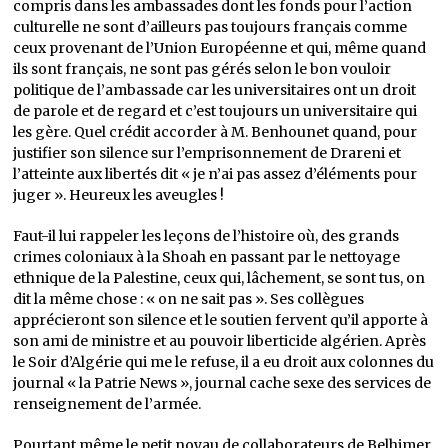
compris dans les ambassades dont les fonds pour l’action
culturelle ne sont d’ailleurs pas toujours français comme
ceux provenant de l’Union Européenne et qui, même quand
ils sont français, ne sont pas gérés selon le bon vouloir
politique de l’ambassade car les universitaires ont un droit
de parole et de regard et c’est toujours un universitaire qui
les gère. Quel crédit accorder à M. Benhounet quand, pour
justifier son silence sur l’emprisonnement de Drareni et
l’atteinte aux libertés dit « je n’ai pas assez d’éléments pour
juger ». Heureux les aveugles !
Faut-il lui rappeler les leçons de l’histoire où, des grands
crimes coloniaux à la Shoah en passant par le nettoyage
ethnique de la Palestine, ceux qui, lâchement, se sont tus, on
dit la même chose : « on ne sait pas ». Ses collègues
apprécieront son silence et le soutien fervent qu’il apporte à
son ami de ministre et au pouvoir liberticide algérien. Après
le Soir d’Algérie qui me le refuse, il a eu droit aux colonnes du
journal « la Patrie News », journal cache sexe des services de
renseignement de l’armée.
Pourtant même le petit noyau de collaborateurs de Belhimer