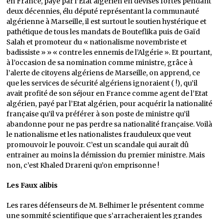
en France, payé par l’Etat algérien en devises fortes pendant
deux décennies, élu député représentant la communauté
algérienne à Marseille, il est surtout le soutien hystérique et
pathétique de tous les mandats de Bouteflika puis de Gaïd
Salah et promoteur du « nationalisme novembriste et
badissiste » » « contre les ennemis de l’Algérie ». Et pourtant,
à l’occasion de sa nomination comme ministre, grâce à
l’alerte de citoyens algériens de Marseille, on apprend, ce
que les services de sécurité algériens ignoraient ( !), qu’il
avait profité de son séjour en France comme agent de l’Etat
algérien, payé par l’Etat algérien, pour acquérir la nationalité
française qu’il va préférer à son poste de ministre qu’il
abandonne pour ne pas perdre sa nationalité française. Voilà
le nationalisme et les nationalistes frauduleux que veut
promouvoir le pouvoir. C’est un scandale qui aurait dû
entrainer au moins la démission du premier ministre. Mais
non, c’est Khaled Drareni qu’on emprisonne !
Les Faux alibis
Les rares défenseurs de M. Belhimer le présentent comme
une sommité scientifique que s’arracheraient les grandes