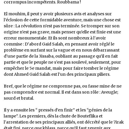
corrompus incompétents. Roubbama !
El mouhim, il peut y avoir plusieurs avis et analyses sur
l’éclosion de cette formidable aventure, mais une chose est
sûre : La révolution n’est pas terminée. Se tromper sur son
origine n’est pas grave, mais penser qu’elle est finie est une
erreur monumentale. Et ils sont nombreux à l’avoir
commise : D’abord Gaid Salah, en pensant avoir réglé le
problème en surfant sur la vague et en nous débarrassant
d’une partie de la 3issaba, oubliant au passage qu’il en fait
partie et que le peuple ne s’est pas soulevé, seulement, pour
empêcher le 5e mandat, mais pour faire tomber le régime
dont Ahmed Gaid Salah est l’un des principaux piliers.
Bref, que le régime ne comprenne pas, ou fasse mine de ne
pas comprendre est normal. Il est dans son rôle : Aveugle;
sourd et brutal.
Il y a ensuite les “ pressés d’en finir” et les “génies de la
lampe”. Les premiers, dès la chute de Bouteflika et
l’arrestation de ses principaux alliés, ont décrété que le 7irak
était fini, parce que khlass, parce qu’il faut revenir aux