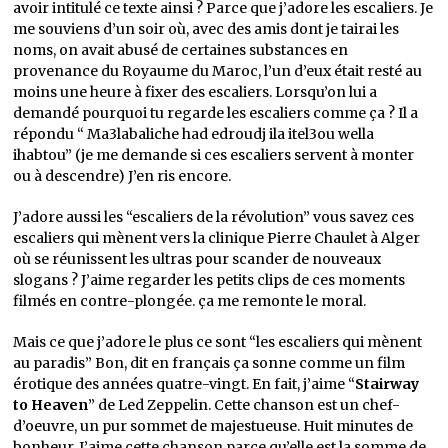
avoir intitulé ce texte ainsi ? Parce que j’adore les escaliers. Je
me souviens d’un soir où, avec des amis dont je tairai les
noms, on avait abusé de certaines substances en
provenance du Royaume du Maroc, l’un d’eux était resté au
moins une heure à fixer des escaliers. Lorsqu’on lui a
demandé pourquoi tu regarde les escaliers comme ça ? Il a
répondu “ Ma3labaliche had edroudj ila itel3ou wella
ihabtou” (je me demande si ces escaliers servent à monter
ou à descendre) J’en ris encore.
J’adore aussi les “escaliers de la révolution” vous savez ces
escaliers qui mènent vers la clinique Pierre Chaulet à Alger
où se réunissent les ultras pour scander de nouveaux
slogans ? J’aime regarder les petits clips de ces moments
filmés en contre-plongée. ça me remonte le moral.
Mais ce que j’adore le plus ce sont “les escaliers qui mènent
au paradis” Bon, dit en français ça sonne comme un film
érotique des années quatre-vingt. En fait, j’aime “
Stairway
to Heaven
” de Led Zeppelin. Cette chanson est un chef-
d’oeuvre, un pur sommet de majestueuse. Huit minutes de
bonheur. J’aime cette chanson parce qu’elle est la somme de